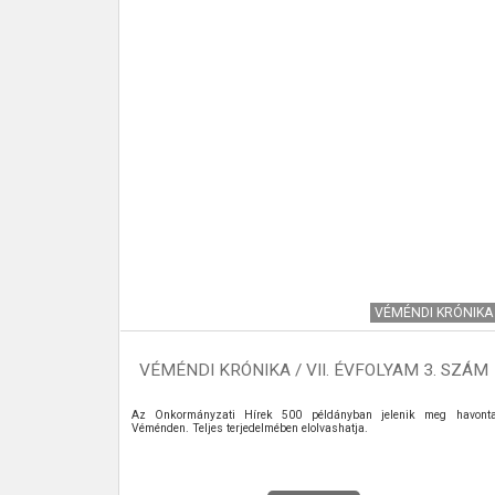
EKŰ HÍREK
VÉMÉNDI KRÓNIKA
26.
VÉMÉNDI KRÓNIKA / VII. ÉVFOLYAM 3. SZÁM
ektív hulladék
Az Önkormányzati Hírek 500 példányban jelenik meg havont
Véménden. Teljes terjedelmében elolvashatja.