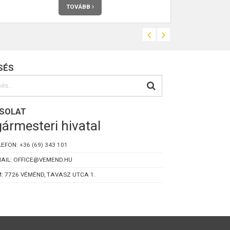
TOVÁBB
SÉS
SOLAT
ármesteri hivatal
LEFON:
+36 (69) 343 101
AIL: OFFICE@VEMEND.HU
: 7726 VÉMÉND, TAVASZ UTCA 1.