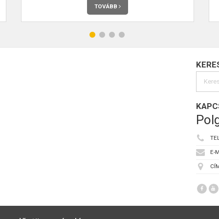
TOVÁBB
KERE
KAPC
Polg
TE
E-M
CÍM