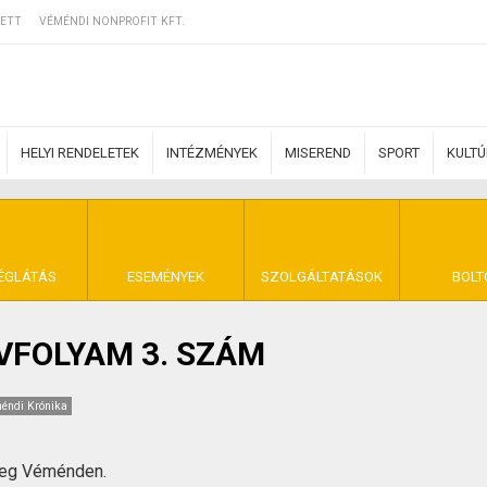
ETT
VÉMÉNDI NONPROFIT KFT.
HELYI RENDELETEK
INTÉZMÉNYEK
MISEREND
SPORT
KULT
ERZŐDÉSI FELTÉ
ÉGLÁTÁS
ESEMÉNYEK
SZOLGÁLTATÁSOK
BOLT
ÉVFOLYAM 3. SZÁM
NYA VÉMÉND
éndi Krónika
meg Véménden.