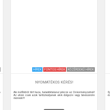
HÍREK
FONTOS HÍREK
KÖZÉRDEKŰ HÍREK
NYOMATÉKOS KÉRÉS!
a
Aki külföldről tért haza, haladéktalanul jelezze az Önkormányzatnál!
E
Az utcán csak azok tartózkodjanak akik dolgozni vagy bevásárolni
é
mennek!!!