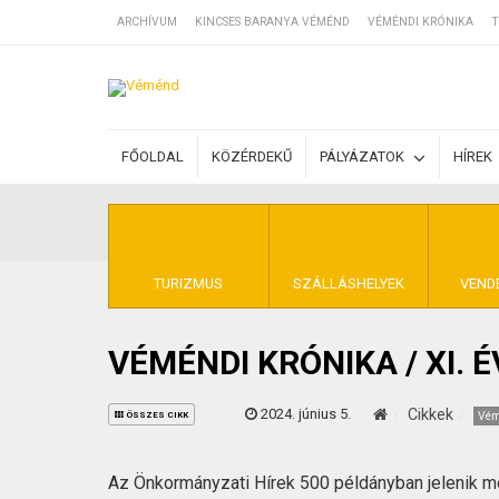
ARCHÍVUM
KINCSES BARANYA VÉMÉND
VÉMÉNDI KRÓNIKA
T
SZÁLLÁSOK
FŐOLDAL
KÖZÉRDEKŰ
PÁLYÁZATOK
HÍREK
BEJEGYZÉSEK
ÁLTALÁNOS SZ
TURIZMUS
SZÁLLÁSHELYEK
VEND
VÉMÉNDI KRÓNIKA / XI. 
KINCSES BARA
2024. június 5.
Cikkek
Vém
ÖSSZES CIKK
Az Önkormányzati Hírek 500 példányban jelenik 