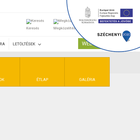
0
Keresés
Megközelítés
Kosaram
WEBSHOP
ÚRA
LETÖLTÉSEK
TELEK
OK
ÉTLAP
GALÉRIA