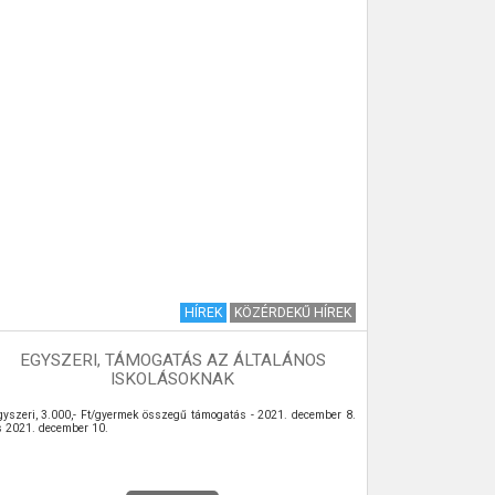
HÍREK
KÖZÉRDEKŰ HÍREK
EGYSZERI, TÁMOGATÁS AZ ÁLTALÁNOS
SZE
ISKOLÁSOKNAK
gyszeri, 3.000,- Ft/gyermek összegű támogatás - 2021. december 8.
Kommunális hul
s 2021. december 10.
elszállítása a c