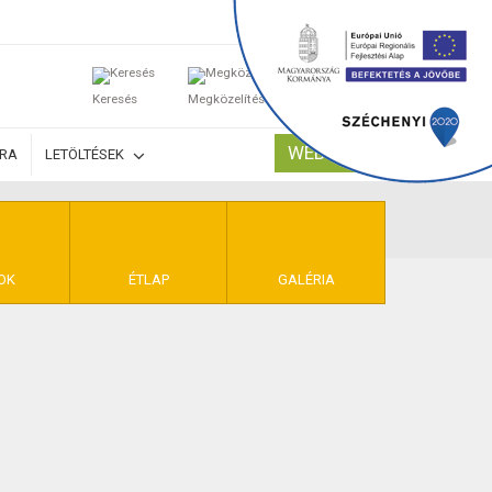
0
Keresés
Megközelítés
Kosaram
WEBSHOP
ÚRA
LETÖLTÉSEK
TELEK
OK
ÉTLAP
GALÉRIA