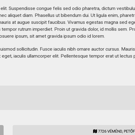
elit. Suspendisse congue felis sed odio pharetra, dictum vestibulu
nec aliquet diam. Phasellus ut bibendum dui. Ut ligula enim, pharetr
is mauris at augue suscipit faucibus. Vivamus egestas magna sed e
empor rutrum imperdiet. Proin ut gravida dolor, id mollis sem. Pr
 posuere ipsum, sit amet gravida ipsum odio id lorem.
od sollicitudin. Fusce iaculis nibh ornare auctor cursus. Mauris a
 eget, iaculis ullamcorper elit. Pellentesque tempor erat ut lectus 
7726 VÉMÉND, PETŐFI