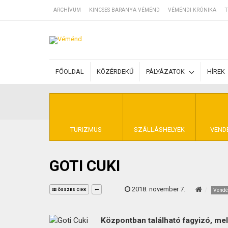
ARCHÍVUM
KINCSES BARANYA VÉMÉND
VÉMÉNDI KRÓNIKA
T
SZÁLLÁSOK
FŐOLDAL
KÖZÉRDEKŰ
PÁLYÁZATOK
HÍREK
BEJEGYZÉSEK
ÁLTALÁNOS SZ
TURIZMUS
SZÁLLÁSHELYEK
VEND
GOTI CUKI
KINCSES BARA
2018. november 7.
Vendé
ÖSSZES CIKK
Központban található fagyizó, mely