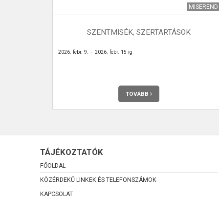
I KRÓNIKA
MISEREND
5. SZÁM
SZENTMISÉK, SZERTARTÁSOK
eg Véménden.
2026. febr. 9. – 2026. febr. 15-ig
TOVÁBB
TÁJÉKOZTATÓK
FŐOLDAL
KÖZÉRDEKŰ LINKEK ÉS TELEFONSZÁMOK
KAPCSOLAT