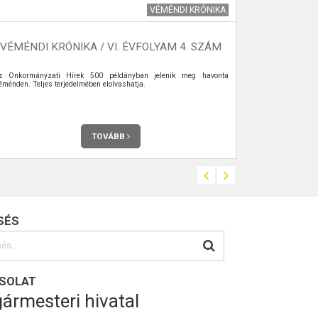
VÉMÉNDI KRÓNIKA
VÉMÉNDI KRÓNIKA / VI. ÉVFOLYAM 4. SZÁM
VÉMÉNDI
z Önkormányzati Hírek 500 példányban jelenik meg havonta
Az Önkormányz
éménden. Teljes terjedelmében elolvashatja.
Teljes terjedel
TOVÁBB
SÉS
SOLAT
ármesteri hivatal