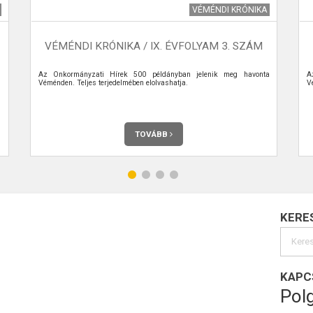
VÉMÉNDI KRÓNIKA
VÉMÉNDI KRÓNIKA / IX. ÉVFOLYAM 3. SZÁM
Az Önkormányzati Hírek 500 példányban jelenik meg havonta
A
Véménden. Teljes terjedelmében elolvashatja.
V
TOVÁBB
KERE
KAPC
Polg