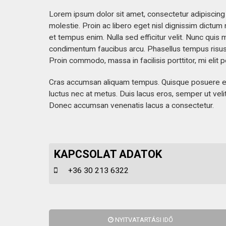
KAPCSOLAT
Lorem ipsum dolor sit amet, consectetur adipiscing 
molestie. Proin ac libero eget nisl dignissim dictum 
et tempus enim. Nulla sed efficitur velit. Nunc qu
condimentum faucibus arcu. Phasellus tempus risus t
Proin commodo, massa in facilisis porttitor, mi elit
Cras accumsan aliquam tempus. Quisque posuere euism
luctus nec at metus. Duis lacus eros, semper ut velit
Donec accumsan venenatis lacus a consectetur.
KAPCSOLAT ADATOK
+36 30 213 6322
NYITVATARTÁSI IDŐ