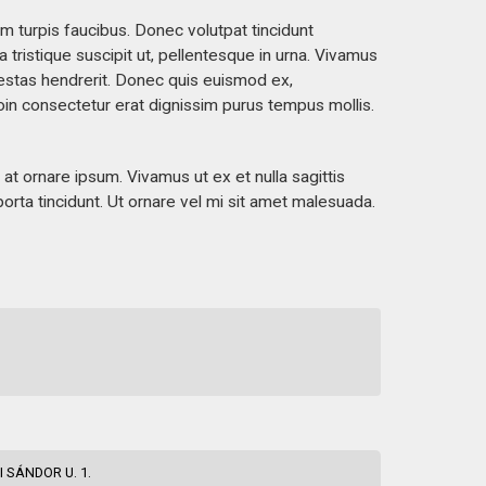
m turpis faucibus. Donec volutpat tincidunt
a tristique suscipit ut, pellentesque in urna. Vivamus
gestas hendrerit. Donec quis euismod ex,
oin consectetur erat dignissim purus tempus mollis.
t ornare ipsum. Vivamus ut ex et nulla sagittis
porta tincidunt. Ut ornare vel mi sit amet malesuada.
 SÁNDOR U. 1.