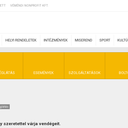
ETT
VÉMÉNDI NONPROFIT KFT.
HELYI RENDELETEK
INTÉZMÉNYEK
MISEREND
SPORT
KULT
ERZŐDÉSI FELTÉ
ÉGLÁTÁS
ESEMÉNYEK
SZOLGÁLTATÁSOK
BOLT
NYA VÉMÉND
glátás
 szeretettel várja vendégeit.