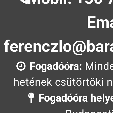
Ema
ferenczlo@bara
Fogadóóra:
Minde
hetének csütörtöki n
Fogadóóra hely