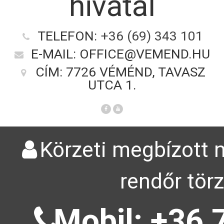
hivatal
TELEFON:
+36 (69) 343 101
E-MAIL: OFFICE@VEMEND.HU
CÍM: 7726 VÉMÉND, TAVASZ
UTCA 1.
Körzeti megbízott n
rendőr tör
Mobil: +36 