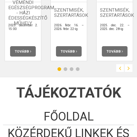
VÉMÉNDI
EGÉSZSÉGPROGRAM
SZENTMISÉK,
SZENTMISÉK,
- HÁZI
SZERTARTÁSOK
SZERTARTÁSOK
ÉDESSÉGKÉSZÍTŐ
MŰHELY
2023. december 2.
2026. febr. 16. –
2025. dec. 22. –
15:00
2026. febr. 22-ig
2025. dec. 28-ig
TOVÁBB
TOVÁBB
TOVÁBB
TÁJÉKOZTATÓK
FŐOLDAL
KÖZÉRDEKŰ LINKEK ÉS