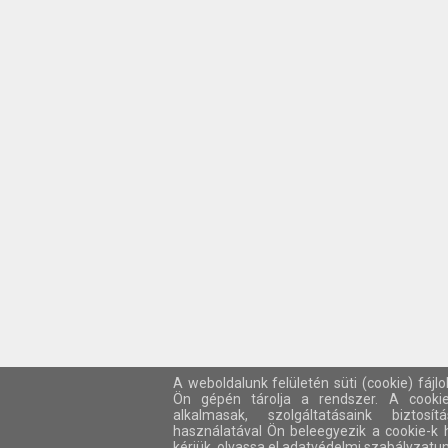
A weboldalunk felületén süti (cookie) fájl
Ön gépén tárolja a rendszer. A cooki
alkalmasak, szolgáltatásaink biztos
használatával Ön beleegyezik a cookie-k 
kérjük, olvassa el adatvédelmi szabályzatun