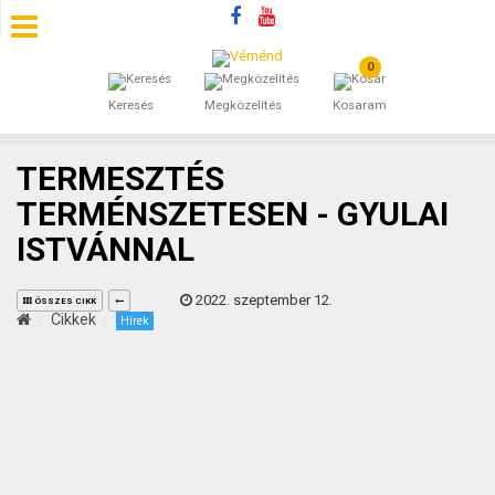
0
SZÁLLÁSOK
Keresés
Megközelítés
Kosaram
BEJEGYZÉSEK
TERMESZTÉS
ÁLTALÁNOS SZERZŐDÉSI FELTÉTELEK
TERMÉNSZETESEN - GYULAI
ISTVÁNNAL
KINCSES BARANYA VÉMÉND
2022. szeptember 12.
KAPCSOLAT
ÖSSZES CIKK
Cikkek
Hírek