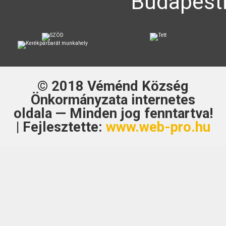
Budapesti
© 2018
Véménd Község
Önkormányzata
internetes
oldala — Minden jog fenntartva!
| Fejlesztette:
www.web-pro.hu