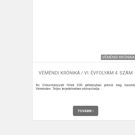
HÍREK
VÉMÉNDI KRÓNIKA
ZETI
VÉMÉNDI KRÓNIKA / VI. ÉVFOLYAM 4. SZÁM
Az Önkormányzati Hírek 500 példányban jelenik meg havont
Véménden. Teljes terjedelmében elolvashatja.
TOVÁBB