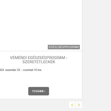
EGÉSZSÉGPROGRAM
VÉMÉNDI EGÉSZSÉGPROGRAM -
TRIA
SZERETETLECKÉK
024. november 23. - szombat 15 óra
JÚNIUS 4-én 
TOVÁBB