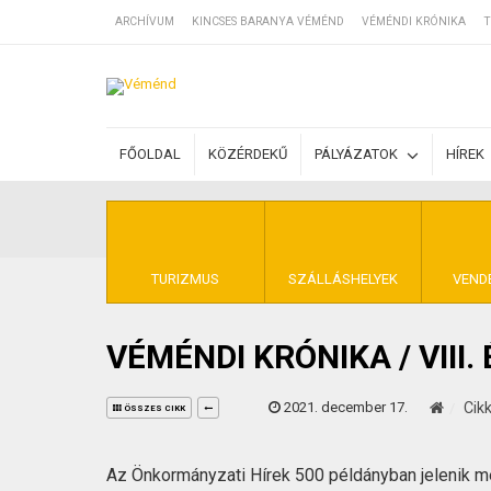
ARCHÍVUM
KINCSES BARANYA VÉMÉND
VÉMÉNDI KRÓNIKA
T
SZÁLLÁSOK
FŐOLDAL
KÖZÉRDEKŰ
PÁLYÁZATOK
HÍREK
BEJEGYZÉSEK
ÁLTALÁNOS SZ
TURIZMUS
SZÁLLÁSHELYEK
VEND
VÉMÉNDI KRÓNIKA / VIII
KINCSES BARA
2021. december 17.
Cik
ÖSSZES CIKK
Az Önkormányzati Hírek 500 példányban jelenik 