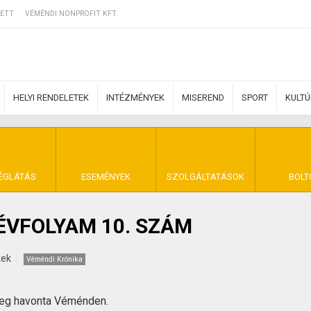
ETT
VÉMÉNDI NONPROFIT KFT.
HELYI RENDELETEK
INTÉZMÉNYEK
MISEREND
SPORT
KULT
ERZŐDÉSI FELTÉ
ÉGLÁTÁS
ESEMÉNYEK
SZOLGÁLTATÁSOK
BOLT
. ÉVFOLYAM 10. SZÁM
NYA VÉMÉND
kek
Véméndi Krónika
meg havonta Véménden.