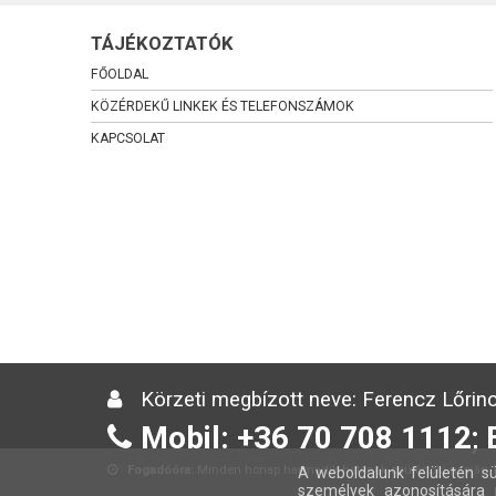
TÁJÉKOZTATÓK
FŐOLDAL
KÖZÉRDEKŰ LINKEK ÉS TELEFONSZÁMOK
KAPCSOLAT
Körzeti megbízott neve: Ferencz Lőrinc
Mobil: +36 70 708 1112; 
Fogadóóra:
Minden hónap harmadik hetének csütörtöki napján 13
A weboldalunk felületén sü
személyek azonosítására 