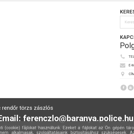
KERE
KAPC
Polg
TE
E-M
CÍM
 rendőr törzs zászlós
Email: ferenczlo@baranya.police.hu
:00 - 15:00
Fogadóóra helye:
7700 Mohács, Budapesti út 14/B
ti (cookie) fájlokat használunk. Ezeket a fájlokat az Ön gépén táro
nem alkalmasak, szolgáltatásaink biztosításához szükségesek. A