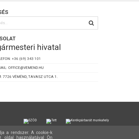
SÉS
SOLAT
ármesteri hivatal
LEFON:
+36 (69) 343 101
AIL: OFFICE@VEMEND.HU
: 7726 VÉMÉND, TAVASZ UTCA 1.
lja a rendszer. A cookie-k
z oldal használatával Ön