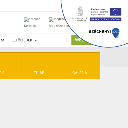
0
Keresés
Megközelítés
Kosaram
WEBSHOP
ÚRA
LETÖLTÉSEK
TELEK
OK
ÉTLAP
GALÉRIA