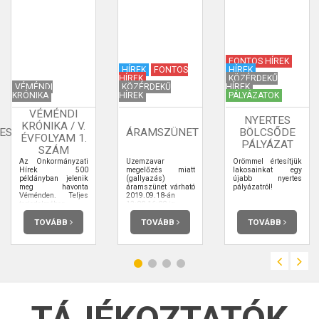
FONTOS HÍREK
HÍREK
FONTOS
HÍREK
HÍREK
KÖZÉRDEKŰ
VÉMÉNDI
KÖZÉRDEKŰ
HÍREK
KRÓNIKA
HÍREK
PÁLYÁZATOK
VÉMÉNDI
NYERTES
KRÓNIKA / V.
ES
ÁRAMSZÜNET
BÖLCSŐDE
ÉVFOLYAM 1.
PÁLYÁZAT
SZÁM
Az Önkormányzati
Üzemzavar
Örömmel értesítjük
Hírek 500
megelőzés miatt
lakosainkat egy
példányban jelenik
(gallyazás)
újabb nyertes
meg havonta
áramszünet várható
pályázatról!
Véménden. Teljes
2019.09.18-án
terjedelmében
12:00-16:00-ig.
elolvashatja.
TOVÁBB
TOVÁBB
TOVÁBB