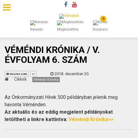
0
SZÁLLÁSOK
Keresés
Megközelítés
Kosaram
BEJEGYZÉSEK
VÉMÉNDI KRÓNIKA / V.
ÁLTALÁNOS SZERZŐDÉSI FELTÉTELEK
ÉVFOLYAM 6. SZÁM
KINCSES BARANYA VÉMÉND
2018. december 20.
ÖSSZES CIKK
Cikkek
Véméndi Krónika
KAPCSOLAT
Az Önkormányzati Hírek 500 példányban jelenik meg
havonta Véménden.
Az aktuális és az eddig megjelent példányokat
letöltheti a linkre kattintva:
Véméndi Krónika>>