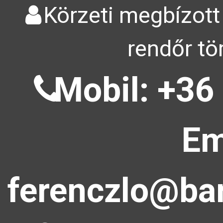
Körzeti megbízott
rendőr tö
Mobil: +36
Em
ferenczlo@bar