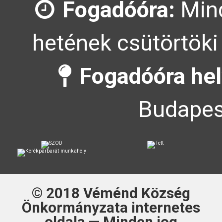
Fogadóóra:
Mind
hetének csütörtöki
Fogadóóra hel
Budapes
© 2018
Véménd Község
Önkormányzata
internetes