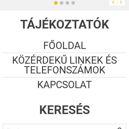
álláshely betöltésére
kerül sor Véménd
Község belterületén.
Kérjük a
méhészeket, hogy a
méheiket tartsák
TÁJÉKOZTATÓK
bezárva.
FŐOLDAL
KÖZÉRDEKŰ LINKEK ÉS
TELEFONSZÁMOK
KAPCSOLAT
KERESÉS