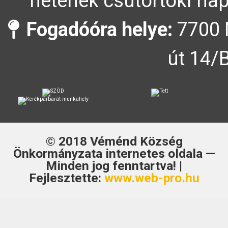
hetének csütörtöki nap
Fogadóóra helye:
7700 
út 14/
© 2018
Véménd Község
Önkormányzata
internetes oldala —
Minden jog fenntartva! |
Fejlesztette:
www.web-pro.hu