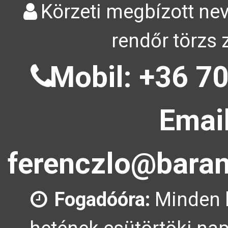
Körzeti megbízott nev
rendőr törzs 
Mobil: +36 70
Email
ferenczlo@baran
Fogadóóra:
Minden 