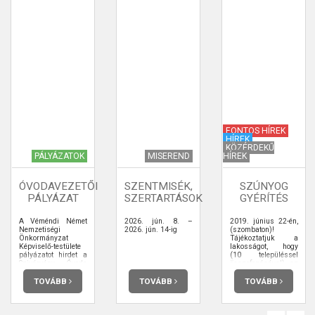
FONTOS HÍREK
HÍREK
KÖZÉRDEKŰ
PÁLYÁZATOK
MISEREND
HÍREK
ÓVODAVEZETŐI
SZENTMISÉK,
SZÚNYOG
PÁLYÁZAT
SZERTARTÁSOK
GYÉRÍTÉS
A Véméndi Német
2026. jún. 8. –
2019. június 22-én,
Nemzetiségi
2026. jún. 14-ig
(szombaton)!
Önkormányzat
Tájékoztatjuk a
Képviselő-testülete
lakosságot, hogy
pályázatot hirdet a
(10 településsel
Szivárvány Óvoda
összefogásával) az
Véménd
Önkormányzat
(Regenbogen
megbízásából 2019.
TOVÁBB
TOVÁBB
TOVÁBB
Kindergarten
június 22-én,
Wemend)
(szombaton) 19.30-
intézményvezetői
tól légi
(magasabb vezetői)
szúnyoggyérítésre