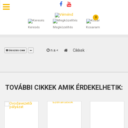
0
SZÁLLÁSOK
Keresés
Megközelítés
Kosaram
BEJEGYZÉSEK
ÁLTALÁNOS SZERZŐDÉSI FELTÉTELEK
n.a.<
Cikkek
ÖSSZES CIKK
KINCSES BARANYA VÉMÉND
KAPCSOLAT
TOVÁBBI CIKKEK AMIK ÉRDEKELHETIK: