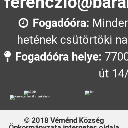
ferenczlo@bara
Fogadóóra:
Minden
hetének csütörtöki na
Fogadóóra helye:
7700
út 14
© 2018
Véménd Község
Önkormányzata
internetes oldala