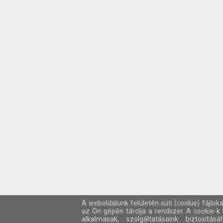
A weboldalunk felületén süti (cookie) fájlok
az Ön gépén tárolja a rendszer. A cookie-
alkalmasak, szolgáltatásaink biztosítá