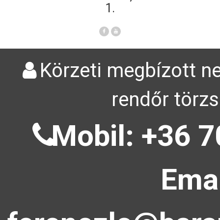
1.
Körzeti megbízott ne
rendőr törzs
Mobil: +36 7
Emai