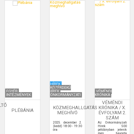
HÍREK
KÖZÉRDEKŰ
EGYÉB
HÍREK
VÉMÉNDI
INTÉZMÉNYEK
ÖNKORMÁNYZATI
KRÓNIKA
VÉMÉNDI
LTŐ
KÖZMEGHALLGATÁS
KRÓNIKA / X.
PLÉBÁNIA
MEGHÍVÓ
ÉVFOLYAM 2.
SZÁM
2025. december 2.
Az Önkormányzati
(kedd) 18:00 - 19:30
Hírek 500
óra
példányban jelenik
meg havonta