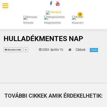
0
SZÁLLÁSOK
Keresés
Megközelítés
Kosaram
BEJEGYZÉSEK
HULLADÉKMENTES NAP
ÁLTALÁNOS SZERZŐDÉSI FELTÉTELEK
2023. április 15.
Cikkek
Hírek
ÖSSZES CIKK
KINCSES BARANYA VÉMÉND
KAPCSOLAT
TOVÁBBI CIKKEK AMIK ÉRDEKELHETIK: