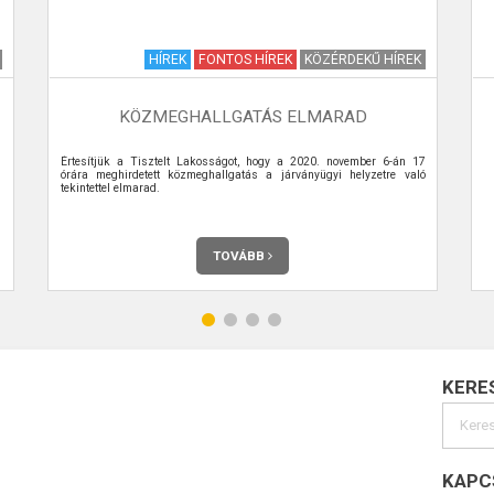
HÍREK
FONTOS HÍREK
KÖZÉRDEKŰ HÍREK
KÖZMEGHALLGATÁS ELMARAD
Értesítjük a Tisztelt Lakosságot, hogy a 2020. november 6-án 17
órára meghirdetett közmeghallgatás a járványügyi helyzetre való
tekintettel elmarad.
TOVÁBB
KERE
KAPC