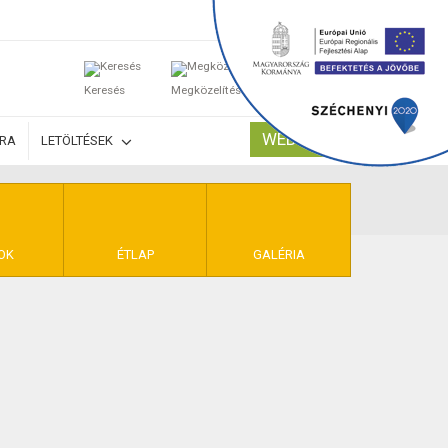
0
Keresés
Megközelítés
Kosaram
WEBSHOP
ÚRA
LETÖLTÉSEK
TELEK
OK
ÉTLAP
GALÉRIA