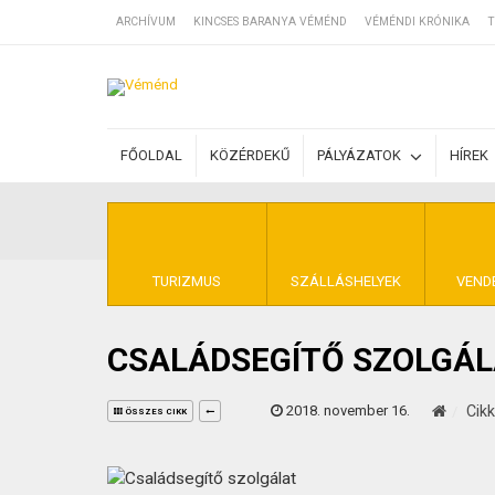
ARCHÍVUM
KINCSES BARANYA VÉMÉND
VÉMÉNDI KRÓNIKA
T
SZÁLLÁSOK
FŐOLDAL
KÖZÉRDEKŰ
PÁLYÁZATOK
HÍREK
BEJEGYZÉSEK
ÁLTALÁNOS SZ
TURIZMUS
SZÁLLÁSHELYEK
VEND
CSALÁDSEGÍTŐ SZOLGÁL
KINCSES BARA
2018. november 16.
Cik
ÖSSZES CIKK