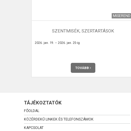
SZSÉGÜGYI
MISEREND
 -
OL VAGY,
SZENTMISÉK, SZERTARTÁSOK
2026. jan. 19. – 2026. jan. 25-ig
TOVÁBB
TÁJÉKOZTATÓK
FŐOLDAL
KÖZÉRDEKŰ LINKEK ÉS TELEFONSZÁMOK
KAPCSOLAT