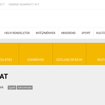
ETT
VÉMÉNDI NONPROFIT KFT.
HELYI RENDELETEK
INTÉZMÉNYEK
MISEREND
SPORT
KULT
ERZŐDÉSI FELTÉ
ÉGLÁTÁS
ESEMÉNYEK
SZOLGÁLTATÁSOK
BOLT
AT
NYA VÉMÉND
kek
Egyéb
Intézmények