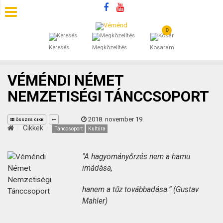
0
SZÁLLÁSOK
Keresés
Megközelítés
Kosaram
BEJEGYZÉSEK
VÉMÉNDI NÉMET
ÁLTALÁNOS SZERZŐDÉSI FELTÉTELEK
NEMZETISÉGI TÁNCCSOPORT
KINCSES BARANYA VÉMÉND
2018. november 19.
ÖSSZES CIKK
Cikkek
Tánccsoport
Kultúra
KAPCSOLAT
"A hagyományőrzés nem a hamu
imádása,
hanem a tűz továbbadása.” (Gustav
Mahler)