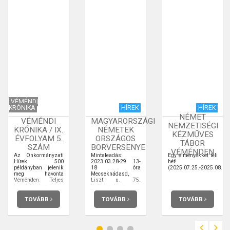
VÉMÉNDI
KRÓNIKA
HÍREK
HÍREK
NÉMET
VÉMÉNDI
MAGYARORSZÁGI
NEMZETISÉGI
KRÓNIKA / IX.
NÉMETEK
KÉZMŰVES
ÉVFOLYAM 5.
ORSZÁGOS
TÁBOR
SZÁM
BORVERSENYE
VÉMÉNDEN
Az Önkormányzati
Mintaleadás:
Egy élményekkel teli
Hírek 500
2023.03.28-29. 13-
hét!
példányban jelenik
18 óra
(2025.07.25.-2025.08.01.
meg havonta
Mecseknádasd,
Véménden. Teljes
Liszt u. 75.
terjedelmében
Kulturcentrum
elolvashatja.
TOVÁBB
TOVÁBB
TOVÁBB