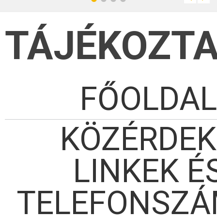
TÁJÉKOZT
FŐOLDAL
KÖZÉRDE
LINKEK É
TELEFONSZ