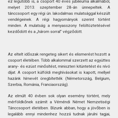
ez legutóbb is, a csoport 40 éves jubileuma alkalmából,
melyet 2013. szeptember 28-án ünnepeltek. A
tánccsoport egy régi ún. lakodalmas mulatsággal készült
vendégeinek. A régi hagyományok szerint történt
minden. A mulatság a menyasszony felöltöztetésével
kezdődött és a „három sorral” végződött.
Az eltelt időszak rengeteg sikert és elismerést hozott a
csoport életében. Több alkalommal szerzett az együttes
arany- és ezüst minősítést, miniszteri kitüntetést és nívó
díjat. A csoport külföldi meghívásokat is kapott, mellyel
hazánk hírnevét öregbítették (Németország, Belgium,
Szerbia, Románia, Franciaország).
Az elmúlt 40 évben sok olyan esemény történt, mely
mérföldkőnek számít a Véméndi Német Nemzetiségi
Tánccsoport életében. Bízunk abban, hogy a jövőben is
legalább ennyi mindenhez hozzá tudnak járulni tagjai,