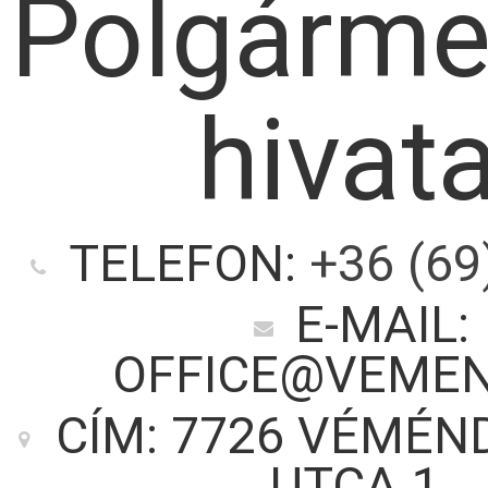
Polgárme
hivata
TELEFON:
+36 (69
E-MAIL:
OFFICE@VEMEN
CÍM: 7726 VÉMÉND
UTCA 1.