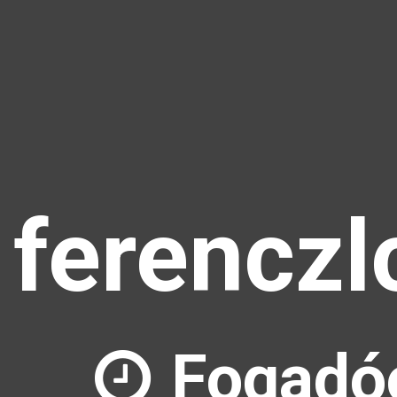
ferenczl
Fogadó