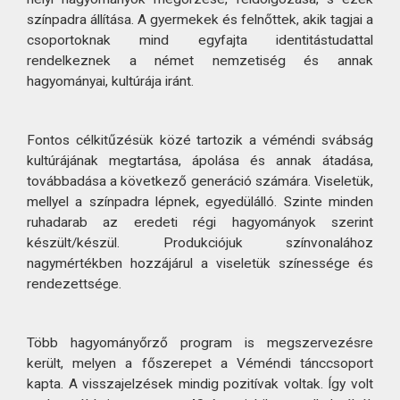
színpadra állítása. A gyermekek és felnőttek, akik tagjai a
csoportoknak mind egyfajta identitástudattal
rendelkeznek a német nemzetiség és annak
hagyományai, kultúrája iránt.
Fontos célkitűzésük közé tartozik a véméndi svábság
kultúrájának megtartása, ápolása és annak átadása,
továbbadása a következő generáció számára. Viseletük,
mellyel a színpadra lépnek, egyedülálló. Szinte minden
ruhadarab az eredeti régi hagyományok szerint
készült/készül. Produkciójuk színvonalához
nagymértékben hozzájárul a viseletük színessége és
rendezettsége.
Több hagyományőrző program is megszervezésre
került, melyen a főszerepet a Véméndi tánccsoport
kapta. A visszajelzések mindig pozitívak voltak. Így volt