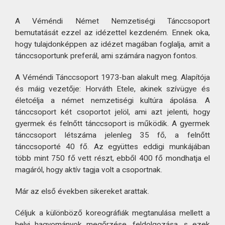
A Véméndi Német Nemzetiségi Tánccsoport
bemutatását ezzel az idézettel kezdeném. Ennek oka,
hogy tulajdonképpen az idézet magában foglalja, amit a
tánccsoportunk preferál, ami számára nagyon fontos.
A Véméndi Tánccsoport 1973-ban alakult meg. Alapítója
és máig vezetője: Horváth Etele, akinek szívügye és
életcélja a német nemzetiségi kultúra ápolása. A
tánccsoport két csoportot jelöl, ami azt jelenti, hogy
gyermek és felnőtt tánccsoport is működik. A gyermek
tánccsoport létszáma jelenleg 35 fő, a felnőtt
tánccsoporté 40 fő. Az együttes eddigi munkájában
több mint 750 fő vett részt, ebből 400 fő mondhatja el
magáról, hogy aktív tagja volt a csoportnak.
Már az első években sikereket arattak.
Céljuk a különböző koreográfiák megtanulása mellett a
helyi hagyományok megőrzése, feldolgozása, s ezek