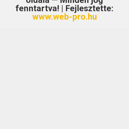
oldala — Minden jog
fenntartva! | Fejlesztette:
www.web-pro.hu