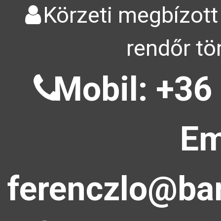
Körzeti megbízott
rendőr tö
Mobil: +36
Em
ferenczlo@bar