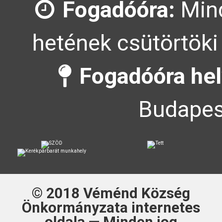
Fogadóóra:
Mind
hetének csütörtöki
Fogadóóra hel
Budapes
© 2018
Véménd Község
Önkormányzata
internetes