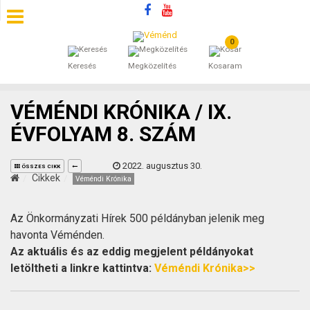
0
SZÁLLÁSOK
Keresés
Megközelítés
Kosaram
BEJEGYZÉSEK
VÉMÉNDI KRÓNIKA / IX.
ÁLTALÁNOS SZERZŐDÉSI FELTÉTELEK
ÉVFOLYAM 8. SZÁM
KINCSES BARANYA VÉMÉND
2022. augusztus 30.
ÖSSZES CIKK
Cikkek
Véméndi Krónika
KAPCSOLAT
Az Önkormányzati Hírek 500 példányban jelenik meg
havonta Véménden.
Az aktuális és az eddig megjelent példányokat
letöltheti a linkre kattintva:
Véméndi Krónika>>