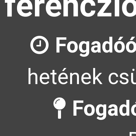
ferenczl
Fogadóó
hetének csü
Fogadó