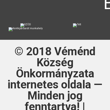
© 2018
Véménd
Község
Önkormányzata
internetes oldala —
Minden jog
fenntartva! |