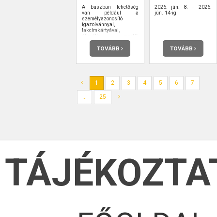
A buszban lehetőség
2026. jún. 8. – 2026.
van például a
jún. 14-ig
személyazonosító
igazolvánnyal,
lakcímkártyával,
útlevéllel, vezetői
engedéllyel kapcsolatos
ügyintézésre,
TOVÁBB
TOVÁBB
ügyfélkapu-
regisztrációra is.
1
2
3
4
5
6
7
...
25
TÁJÉKOZTA