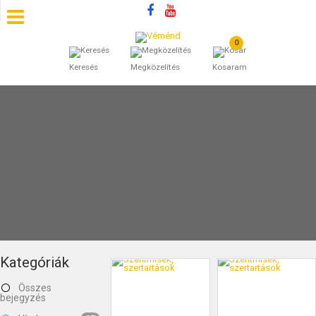
0
SZÁLLÁSOK
Keresés
Megközelítés
Kosaram
BEJEGYZÉSEK
ÁLTALÁNOS SZERZŐDÉSI FELTÉTELEK
KINCSES BARANYA VÉMÉND
KAPCSOLAT
Kategóriák
Összes
bejegyzés