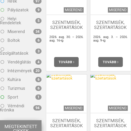
Hírek
97
Pályázatok
MISEREND
MISEREND
9
Helyi
5
SZENTMISÉK,
SZENTMISÉK,
Rendeletek
SZERTARTÁSOK
SZERTARTÁSOK
Miserend
34
2026. aug. 30. – 2026.
2026. aug. 3. – 2026.
Boltok
6
aug. 16-ig
aug. 9-ig
3
Szolgáltatások
Vendéglátás
TOVÁBB
TOVÁBB
4
Intézmények
20
Kultúra
6
Turizmus
6
Sport
1
Véméndi
94
MISEREND
MISEREND
Krónika
SZENTMISÉK,
SZENTMISÉK,
SZERTARTÁSOK
SZERTARTÁSOK
MEGTEKINTETT