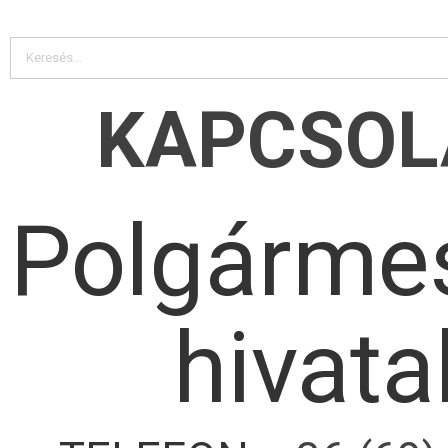
KAPCSOL
Polgármes
hivata