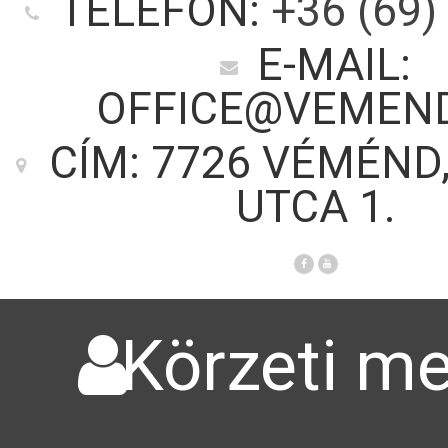
TELEFON:
+36 (69)
E-MAIL:
OFFICE@VEMEN
CÍM: 7726 VÉMÉND
UTCA 1.
Körzeti me