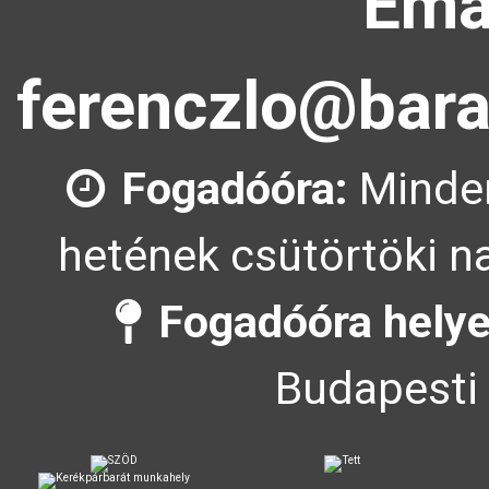
Emai
ferenczlo@bara
Fogadóóra:
Minde
hetének csütörtöki na
Fogadóóra helye
Budapesti 