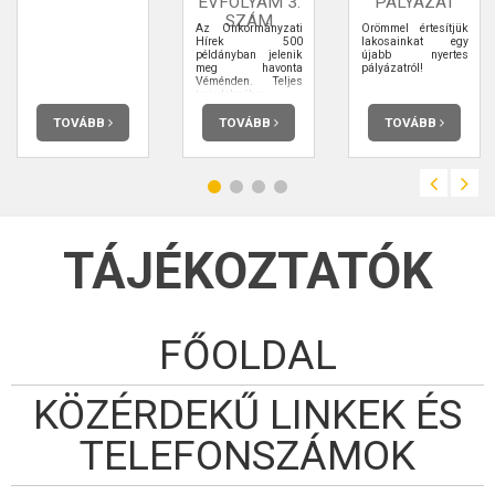
ÉVFOLYAM 3.
PÁLYÁZAT
SZÁM
Az Önkormányzati
Örömmel értesítjük
Hírek 500
lakosainkat egy
példányban jelenik
újabb nyertes
meg havonta
pályázatról!
Véménden. Teljes
terjedelmében
elolvashatja.
TOVÁBB
TOVÁBB
TOVÁBB
TÁJÉKOZTATÓK
FŐOLDAL
KÖZÉRDEKŰ LINKEK ÉS
TELEFONSZÁMOK