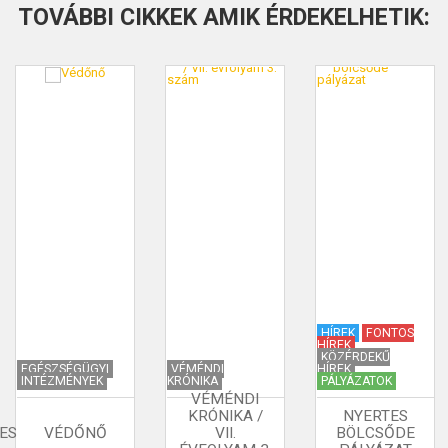
TOVÁBBI CIKKEK AMIK ÉRDEKELHETIK:
HÍREK
FONTOS
HÍREK
KÖZÉRDEKŰ
EGÉSZSÉGÜGYI
VÉMÉNDI
HÍREK
INTÉZMÉNYEK
KRÓNIKA
PÁLYÁZATOK
VÉMÉNDI
KRÓNIKA /
NYERTES
ES
VÉDŐNŐ
VII.
BÖLCSŐDE