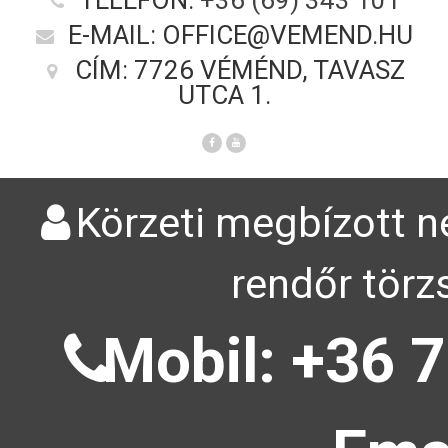
TELEFON:
+36 (69) 343 101
E-MAIL: OFFICE@VEMEND.HU
CÍM: 7726 VÉMÉND, TAVASZ
UTCA 1.
Körzeti megbízott n
rendőr törz
Mobil: +36 7