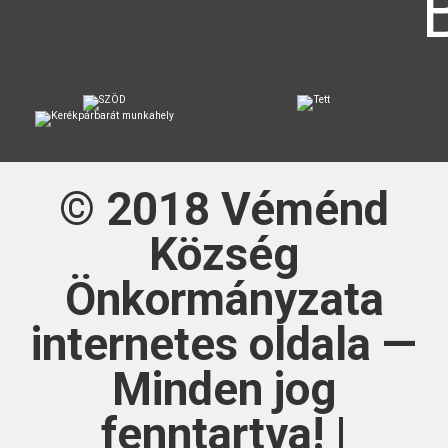
© 2018
Véménd
Község
Önkormányzata
internetes oldala —
Minden jog
fenntartva! |