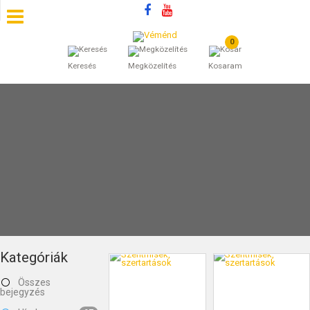
0
SZÁLLÁSOK
Keresés
Megközelítés
Kosaram
BEJEGYZÉSEK
ÁLTALÁNOS SZERZŐDÉSI FELTÉTELEK
KINCSES BARANYA VÉMÉND
KAPCSOLAT
Kategóriák
Összes
bejegyzés