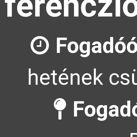
ferenczl
Fogadóó
hetének csü
Fogadó