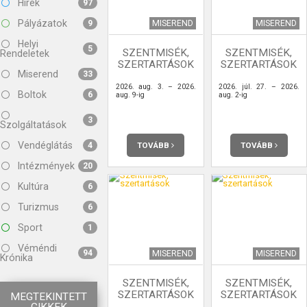
Hírek
97
Pályázatok
MISEREND
MISEREND
9
Helyi
5
SZENTMISÉK,
SZENTMISÉK,
Rendeletek
SZERTARTÁSOK
SZERTARTÁSOK
Miserend
33
2026. aug. 3. – 2026.
2026. júl. 27. – 2026.
Boltok
6
aug. 9-ig
aug. 2-ig
3
Szolgáltatások
Vendéglátás
TOVÁBB
TOVÁBB
4
Intézmények
20
Kultúra
6
Turizmus
6
Sport
1
Véméndi
94
MISEREND
MISEREND
Krónika
SZENTMISÉK,
SZENTMISÉK,
SZERTARTÁSOK
SZERTARTÁSOK
MEGTEKINTETT