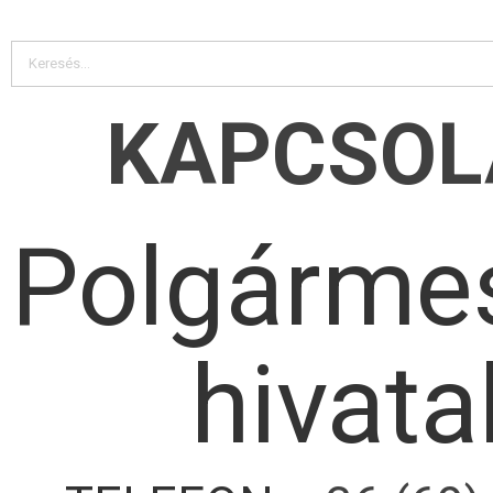
KAPCSOL
Polgármes
hivata