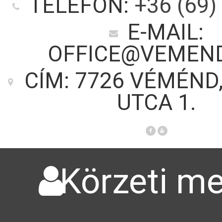
TELEFON:
+36 (69)
E-MAIL:
OFFICE@VEMEN
CÍM: 7726 VÉMÉND
UTCA 1.
Körzeti me