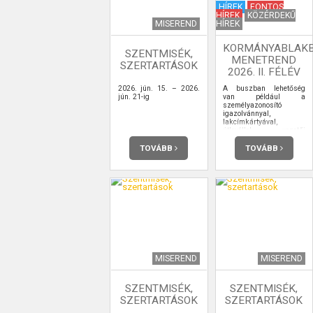
HÍREK
FONTOS
HÍREK
KÖZÉRDEKŰ
MISEREND
HÍREK
KORMÁNYABLAK
SZENTMISÉK,
MENETREND
SZERTARTÁSOK
2026. II. FÉLÉV
2026. jún. 15. – 2026.
A buszban lehetőség
jún. 21-ig
van például a
személyazonosító
igazolvánnyal,
lakcímkártyával,
útlevéllel, vezetői
engedéllyel kapcsolatos
ügyintézésre,
TOVÁBB
TOVÁBB
ügyfélkapu-
regisztrációra is.
MISEREND
MISEREND
SZENTMISÉK,
SZENTMISÉK,
SZERTARTÁSOK
SZERTARTÁSOK