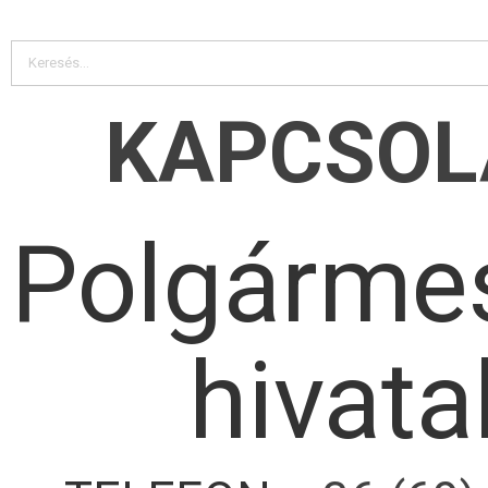
KAPCSOL
Polgármes
hivata