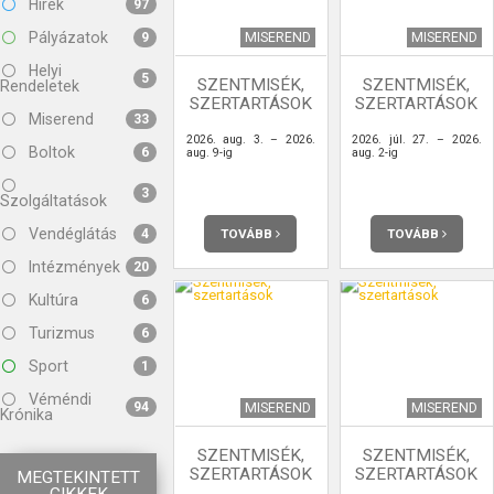
Hírek
97
Pályázatok
MISEREND
MISEREND
9
Helyi
5
SZENTMISÉK,
SZENTMISÉK,
Rendeletek
SZERTARTÁSOK
SZERTARTÁSOK
Miserend
33
2026. aug. 3. – 2026.
2026. júl. 27. – 2026.
Boltok
6
aug. 9-ig
aug. 2-ig
3
Szolgáltatások
Vendéglátás
TOVÁBB
TOVÁBB
4
Intézmények
20
Kultúra
6
Turizmus
6
Sport
1
Véméndi
94
MISEREND
MISEREND
Krónika
SZENTMISÉK,
SZENTMISÉK,
SZERTARTÁSOK
SZERTARTÁSOK
MEGTEKINTETT