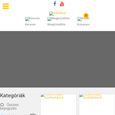
0
SZÁLLÁSOK
Keresés
Megközelítés
Kosaram
BEJEGYZÉSEK
ÁLTALÁNOS SZERZŐDÉSI FELTÉTELEK
KINCSES BARANYA VÉMÉND
KAPCSOLAT
Kategóriák
Összes
bejegyzés