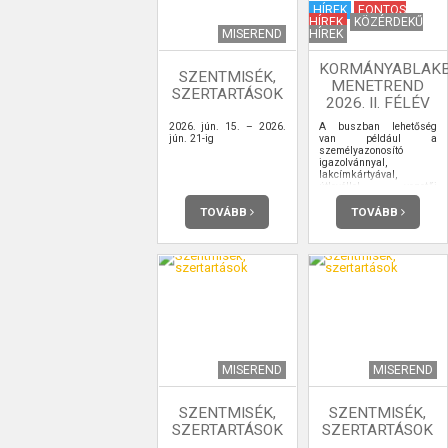
HÍREK
FONTOS
HÍREK
KÖZÉRDEKŰ
MISEREND
HÍREK
KORMÁNYABLAK
SZENTMISÉK,
MENETREND
SZERTARTÁSOK
2026. II. FÉLÉV
2026. jún. 15. – 2026.
A buszban lehetőség
jún. 21-ig
van például a
személyazonosító
igazolvánnyal,
lakcímkártyával,
útlevéllel, vezetői
engedéllyel kapcsolatos
ügyintézésre,
TOVÁBB
TOVÁBB
ügyfélkapu-
regisztrációra is.
MISEREND
MISEREND
SZENTMISÉK,
SZENTMISÉK,
SZERTARTÁSOK
SZERTARTÁSOK