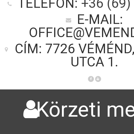
TELEFON:
+36 (69)
E-MAIL:
OFFICE@VEMEN
CÍM: 7726 VÉMÉND
UTCA 1.
Körzeti me