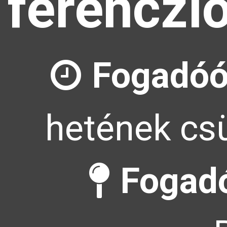
ferenczl
Fogadóó
hetének csü
Fogadó