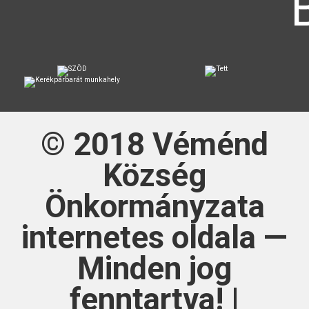
© 2018
Véménd
Község
Önkormányzata
internetes oldala —
Minden jog
fenntartva! |