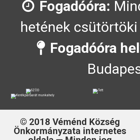
Fogadóóra:
Mind
hetének csütörtöki
Fogadóóra hel
Budapes
© 2018
Véménd Község
Önkormányzata
internetes