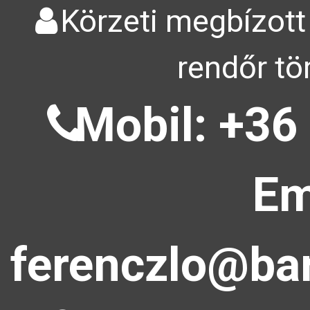
Körzeti megbízott
rendőr tö
Mobil: +36
Em
ferenczlo@bar