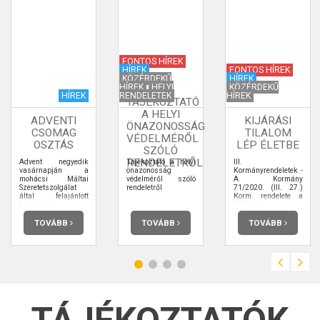
FONTOS HÍREK
HÍREK
FONTOS HÍREK
KÖZÉRDEKŰ
HÍREK
HÍREK
HELYI
KÖZÉRDEKŰ
HÍREK
RENDELETEK
HÍREK
TÁJÉKOZTATÓ
A HELYI
ADVENTI
KIJÁRÁSI
ÖNAZONOSSÁG
CSOMAG
TILALOM
VÉDELMÉRŐL
OSZTÁS
LÉP ÉLETBE
SZÓLÓ
RENDELETRŐL
Advent negyedik
Tájékoztató a helyi
III.
vasárnapján a
önazonosság
Kormányrendeletek -
mohácsi Máltai
védelméről szóló
A Kormány
Szeretetszolgálat
rendeletről
71/2020. (III. 27.)
által felajánlott
Korm. rendelete a
karácsonyi
kijárási
csomagokat a
korlátozásról
véméndi Caritas
TOVÁBB
TOVÁBB
TOVÁBB
csoport részéről Till
Jánosné valamint a
Véméndi Polgárőr
Egyesület
önkéntesei osztották
ki a meglepett
családoknak. A
csomagokkal
játékok, tartós
élelmiszerek
kerülhetnek a