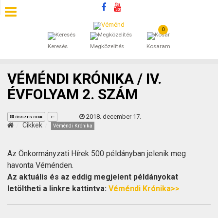
0
SZÁLLÁSOK
Keresés
Megközelítés
Kosaram
BEJEGYZÉSEK
VÉMÉNDI KRÓNIKA / IV.
ÁLTALÁNOS SZERZŐDÉSI FELTÉTELEK
ÉVFOLYAM 2. SZÁM
KINCSES BARANYA VÉMÉND
2018. december 17.
ÖSSZES CIKK
Cikkek
Véméndi Krónika
KAPCSOLAT
Az Önkormányzati Hírek 500 példányban jelenik meg
havonta Véménden.
Az aktuális és az eddig megjelent példányokat
letöltheti a linkre kattintva:
Véméndi Krónika>>