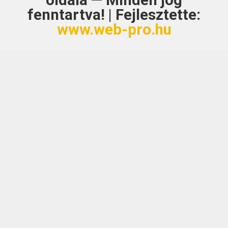
oldala — Minden jog
fenntartva! | Fejlesztette:
www.web-pro.hu