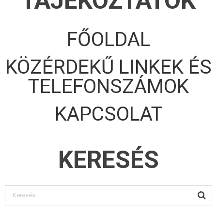
TÁJÉKOZTATÓK
karácsonyfa alá.
Köszönjük a
felajánlásokat,
köszönjük a
segítséget!
FŐOLDAL
KÖZÉRDEKŰ LINKEK ÉS
TELEFONSZÁMOK
KAPCSOLAT
KERESÉS