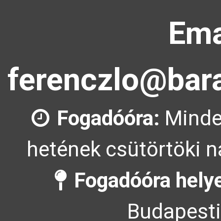
Ema
ferenczlo@bara
Fogadóóra:
Minde
hetének csütörtöki n
Fogadóóra hely
Budapesti