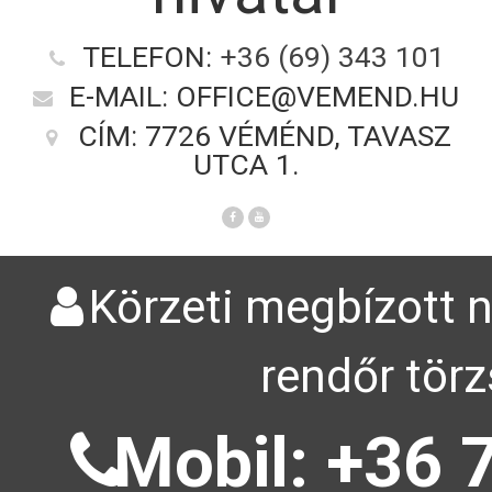
TELEFON:
+36 (69) 343 101
E-MAIL: OFFICE@VEMEND.HU
CÍM: 7726 VÉMÉND, TAVASZ
UTCA 1.
Körzeti megbízott n
rendőr törz
Mobil: +36 