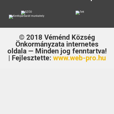
© 2018
Véménd Község
Önkormányzata
internetes
oldala — Minden jog fenntartva!
| Fejlesztette:
www.web-pro.hu