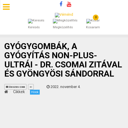
0
SZÁLLÁSOK
Keresés
Megközelítés
Kosaram
BEJEGYZÉSEK
GYÓGYGOMBÁK, A
ÁLTALÁNOS SZERZŐDÉSI FELTÉTELEK
GYÓGYÍTÁS NON-PLUS-
ULTRÁI - DR. CSOMAI ZITÁVAL
KINCSES BARANYA VÉMÉND
ÉS GYÖNGYÖSI SÁNDORRAL
KAPCSOLAT
2022. november 4.
ÖSSZES CIKK
Cikkek
Hírek