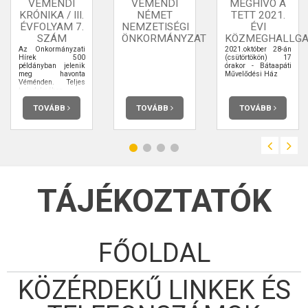
VÉMÉNDI
VÉMÉNDI
MEGHÍVÓ A
KRÓNIKA / III.
NÉMET
TETT 2021.
ÉVFOLYAM 7.
NEMZETISÉGI
ÉVI
SZÁM
ÖNKORMÁNYZAT
KÖZMEGHALLGA
Az Önkormányzati
2021.október 28-án
Hírek 500
(csütörtökön) 17
példányban jelenik
órakor - Bátaapáti
meg havonta
Művelődési Ház
Véménden. Teljes
terjedelmében
elolvashatja.
TOVÁBB
TOVÁBB
TOVÁBB
TÁJÉKOZTATÓK
FŐOLDAL
KÖZÉRDEKŰ LINKEK ÉS