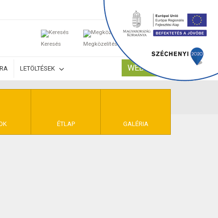
0
Keresés
Megközelítés
Kosaram
WEBSHOP
ÚRA
LETÖLTÉSEK
TELEK
OK
ÉTLAP
GALÉRIA