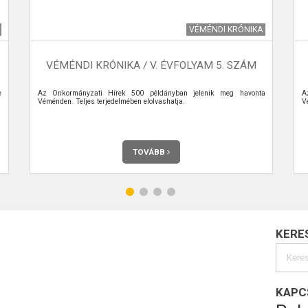
VÉMÉNDI KRÓNIKA
VÉMÉNDI KRÓNIKA / V. ÉVFOLYAM 5. SZÁM
e
Az Önkormányzati Hírek 500 példányban jelenik meg havonta
A
Véménden. Teljes terjedelmében elolvashatja.
V
TOVÁBB
KERE
KAPC