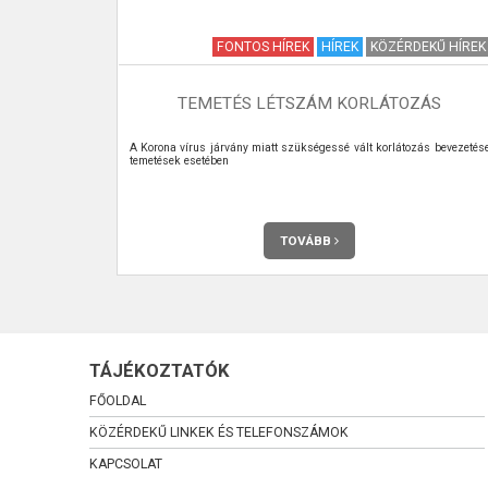
HÍREK
FONTOS HÍREK
HÍREK
KÖZÉRDEKŰ HÍREK
I. FÉLÉV
TEMETÉS LÉTSZÁM KORLÁTOZÁS
ADÁSAINK ÉS
A Korona vírus járvány miatt szükségessé vált korlátozás bevezetés
temetések esetében
TOVÁBB
TÁJÉKOZTATÓK
FŐOLDAL
KÖZÉRDEKŰ LINKEK ÉS TELEFONSZÁMOK
KAPCSOLAT