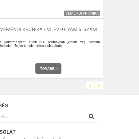
VÉMÉNDI KRÓNIKA
VÉMÉNDI KRÓNIKA / VI. ÉVFOLYAM 6. SZÁM
VÉMÉNDI 
z Önkormányzati Hírek 500 példányban jelenik meg havonta
VÉMÉNDI EGÉS
éménden. Teljes terjedelmében elolvashatja.
ESEMÉNYEINK
TOVÁBB
SÉS
SOLAT