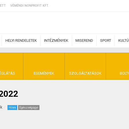
ETT
VÉMÉNDI NONPROFIT KFT.
HELYI RENDELETEK
INTÉZMÉNYEK
MISEREND
SPORT
KULT
ERZŐDÉSI FELTÉ
ÉGLÁTÁS
ESEMÉNYEK
SZOLGÁLTATÁSOK
BOLT
 2022
NYA VÉMÉND
ek
Hírek
Egészségügyi