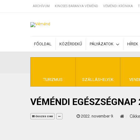
ARCHÍVUM
KINCSES BARANYA VÉMÉND
VÉMÉNDI KRÓNIKA
T
SZÁLLÁSOK
FŐOLDAL
KÖZÉRDEKŰ
PÁLYÁZATOK
HÍREK
BEJEGYZÉSEK
ÁLTALÁNOS SZ
TURIZMUS
SZÁLLÁSHELYEK
VEND
VÉMÉNDI EGÉSZSÉGNAP
KINCSES BARA
2022. november 9.
Cikk
ÖSSZES CIKK