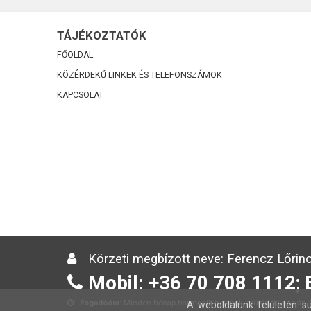
TÁJÉKOZTATÓK
FŐOLDAL
KÖZÉRDEKŰ LINKEK ÉS TELEFONSZÁMOK
KAPCSOLAT
Körzeti megbízott neve: Ferencz Lőrinc
Mobil: +36 70 708 1112; 
Fogadóóra:
Minden hónap harmadik hetének csütörtöki napján 13
A weboldalunk felületén sü