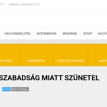
ETT
VÉMÉNDI NONPROFIT KFT.
HELYI RENDELETEK
INTÉZMÉNYEK
MISEREND
SPORT
KULT
ERZŐDÉSI FELTÉ
ÉGLÁTÁS
ESEMÉNYEK
SZOLGÁLTATÁSOK
BOLT
 SZABADSÁG MIATT SZÜNETEL
NYA VÉMÉND
Hírek
Egészségügyi