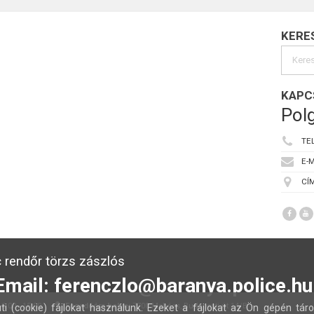
KERE
KAPC
Polg
TE
E-M
CÍM
 rendőr törzs zászlós
Email: ferenczlo@baranya.police.hu
:00 - 15:00
Fogadóóra helye:
7700 Mohács, Budapesti út 14/B
ti (cookie) fájlokat használunk. Ezeket a fájlokat az Ön gépén táro