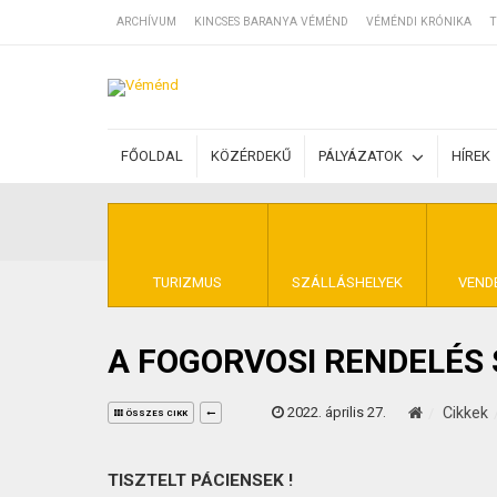
ARCHÍVUM
KINCSES BARANYA VÉMÉND
VÉMÉNDI KRÓNIKA
T
SZÁLLÁSOK
FŐOLDAL
KÖZÉRDEKŰ
PÁLYÁZATOK
HÍREK
BEJEGYZÉSEK
ÁLTALÁNOS SZ
TURIZMUS
SZÁLLÁSHELYEK
VEND
A FOGORVOSI RENDELÉS
KINCSES BARA
2022. április 27.
Cikkek
ÖSSZES CIKK
TISZTELT PÁCIENSEK !