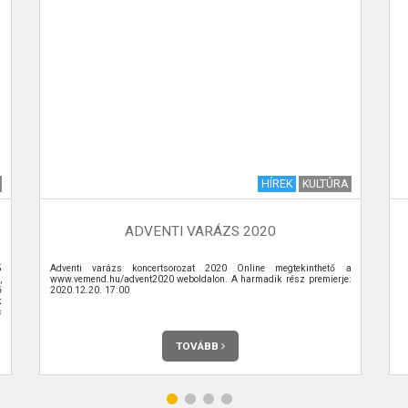
HÍREK
KULTÚRA
ADVENTI VARÁZS 2020
5
Adventi varázs koncertsorozat 2020 Online megtekinthető a
,
www.vemend.hu/advent2020 weboldalon. A harmadik rész premierje:
ő
2020.12.20. 17:00
k
s
,
TOVÁBB