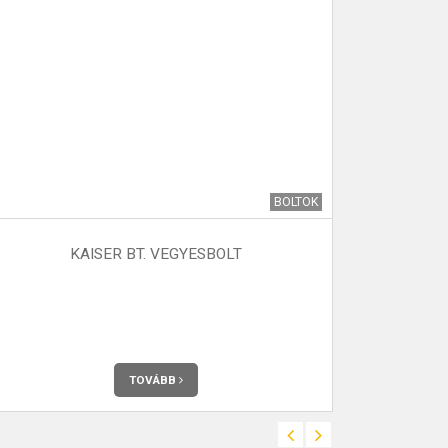
BOLTOK
KAISER BT. VEGYESBOLT
VÉMÉNDI
Az Önkormány
Véménden. Telje
TOVÁBB