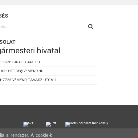
SÉS
SOLAT
ármesteri hivatal
LEFON:
+36 (69) 343 101
AIL: OFFICE@VEMEND.HU
: 7726 VÉMÉND, TAVASZ UTCA 1.
lja a rendszer. A cookie-k