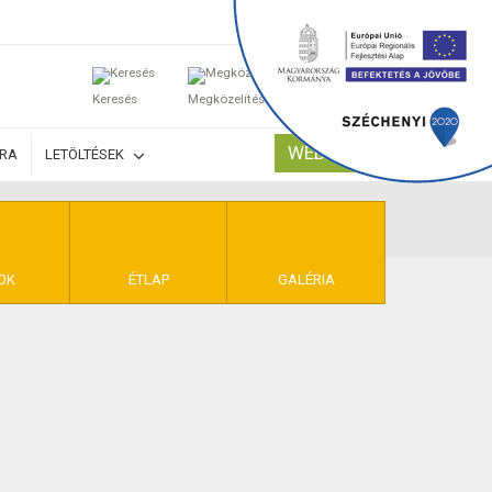
0
Keresés
Megközelítés
Kosaram
WEBSHOP
ÚRA
LETÖLTÉSEK
TELEK
OK
ÉTLAP
GALÉRIA