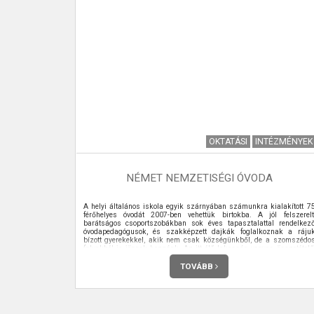
I KRÓNIKA
OKTATÁSI
INTÉZMÉNYEK
8. SZÁM
NÉMET NEMZETISÉGI ÓVODA
 meg havonta
A helyi általános iskola egyik szárnyában számunkra kialakított 7
férőhelyes óvodát 2007-ben vehettük birtokba. A jól felszerelt
barátságos csoportszobákban sok éves tapasztalattal rendelkez
óvodapedagógusok, és szakképzett dajkák foglalkoznak a ráju
bízott gyerekekkel, akik nem csak községünkből, de a szomszédo
falvakból is jönnek hozzánk. Az itt élő lakosság vegyes összetételű
magyar, roma vagy német nemzetiségűnek vallja magát.
TOVÁBB