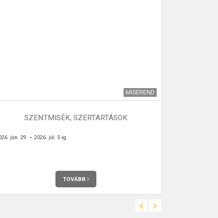
MISEREND
SZENTMISÉK, SZERTARTÁSOK
S
26. jún. 29. – 2026. júl. 5-ig
2026. máj. 11. 
TOVÁBB