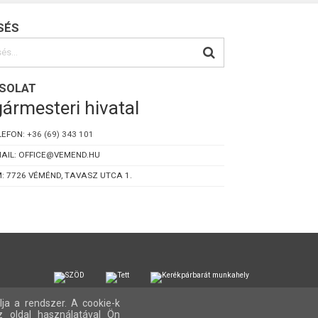
SÉS
SOLAT
ármesteri hivatal
LEFON:
+36 (69) 343 101
AIL: OFFICE@VEMEND.HU
: 7726 VÉMÉND, TAVASZ UTCA 1.
lja a rendszer. A cookie-k
z oldal használatával Ön