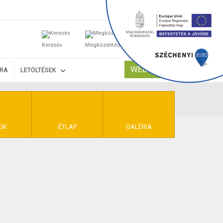
0
Keresés
Megközelítés
Kosaram
WEBSHOP
ÚRA
LETÖLTÉSEK
TELEK
OK
ÉTLAP
GALÉRIA