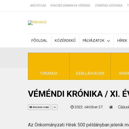
ARCHÍVUM
KINCSES BARANYA VÉMÉND
VÉMÉNDI KRÓNIKA
T
SZÁLLÁSOK
FŐOLDAL
KÖZÉRDEKŰ
PÁLYÁZATOK
HÍREK
BEJEGYZÉSEK
ÁLTALÁNOS SZ
TURIZMUS
SZÁLLÁSHELYEK
VEND
VÉMÉNDI KRÓNIKA / XI. 
KINCSES BARA
2022. október 27.
Cikke
ÖSSZES CIKK
Az Önkormányzati Hírek 500 példányban jelenik 