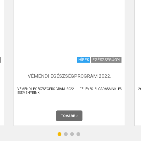
HÍREK
EGÉSZSÉGÜGYI
VÉMÉNDI EGÉSZSÉGPROGRAM 2022.
VÉMÉNDI EGÉSZSÉGPROGRAM 2022. I. FÉLÉVES ELŐADÁSAINK ÉS
20
ESEMÉNYEINK
TOVÁBB