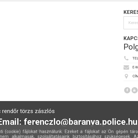
KERE
KAPC
Polg
TE
E-M
CÍM
 rendőr törzs zászlós
Email: ferenczlo@baranya.police.hu
:00 - 15:00
Fogadóóra helye:
7700 Mohács, Budapesti út 14/B
ti (cookie) fájlokat használunk. Ezeket a fájlokat az Ön gépén táro
nem alkalmasak, szolgáltatásaink biztosításához szükségesek. A