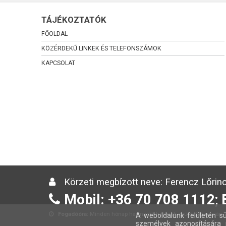
TÁJÉKOZTATÓK
FŐOLDAL
KÖZÉRDEKŰ LINKEK ÉS TELEFONSZÁMOK
KAPCSOLAT
Körzeti megbízott neve: Ferencz Lőrinc
Mobil: +36 70 708 1112; 
Fogadóóra:
Minden hónap harmadik hetének csütörtöki napján 13
A weboldalunk felületén sü
személyek azonosítására 