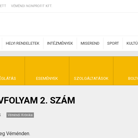
ETT
VÉMÉNDI NONPROFIT KFT.
HELYI RENDELETEK
INTÉZMÉNYEK
MISEREND
SPORT
KULT
ERZŐDÉSI FELTÉ
ÉGLÁTÁS
ESEMÉNYEK
SZOLGÁLTATÁSOK
BOLT
ÉVFOLYAM 2. SZÁM
NYA VÉMÉND
k
Véméndi Krónika
meg Véménden.