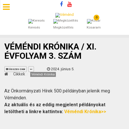
0
SZÁLLÁSOK
Keresés
Megközelítés
Kosaram
BEJEGYZÉSEK
VÉMÉNDI KRÓNIKA / XI.
ÁLTALÁNOS SZERZŐDÉSI FELTÉTELEK
ÉVFOLYAM 3. SZÁM
KINCSES BARANYA VÉMÉND
2024. június 5.
ÖSSZES CIKK
Cikkek
Véméndi Krónika
KAPCSOLAT
Az Önkormányzati Hírek 500 példányban jelenik meg
Véménden.
Az aktuális és az eddig megjelent példányokat
letöltheti a linkre kattintva:
Véméndi Krónika>>