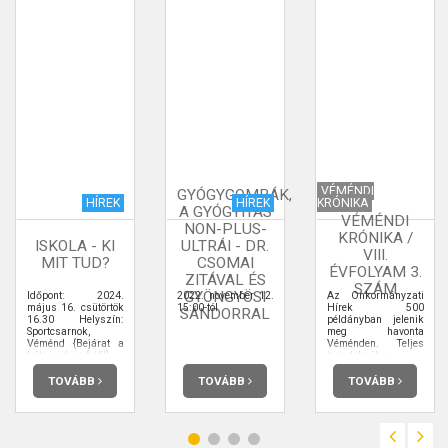
VÉMÉNDI
GYÓGYGOMBÁK,
HÍREK
HÍREK
KRÓNIKA
A GYÓGYÍTÁS
VÉMÉNDI
NON-PLUS-
KRÓNIKA /
ISKOLA - KI
ULTRÁI - DR.
VIII.
MIT TUD?
CSOMAI
ÉVFOLYAM 3.
ZITÁVAL ÉS
SZÁM
GYÖNGYÖSI
Időpont: 2024.
2022. november 12.
Az Önkormányzati
május 16. csütörtök
15:00-tól
Hírek 500
SÁNDORRAL
16.30 Helyszín:
példányban jelenik
Sportcsarnok,
meg havonta
Véménd {Bejárat a
Véménden. Teljes
hátsó udvar felől}
terjedelmében
elolvashatja.
TOVÁBB
TOVÁBB
TOVÁBB