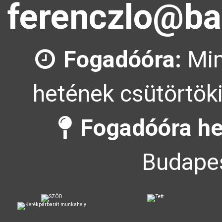
ferenczlo@ba
Fogadóóra:
Min
hetének csütörtöki
Fogadóóra he
Budapes