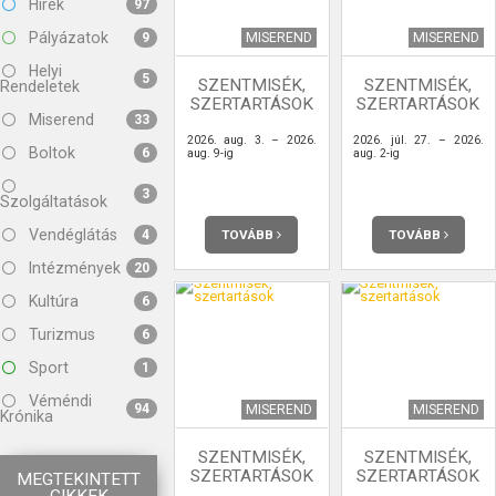
Hírek
97
Pályázatok
MISEREND
MISEREND
9
Helyi
5
SZENTMISÉK,
SZENTMISÉK,
Rendeletek
SZERTARTÁSOK
SZERTARTÁSOK
Miserend
33
2026. aug. 3. – 2026.
2026. júl. 27. – 2026.
Boltok
6
aug. 9-ig
aug. 2-ig
3
Szolgáltatások
Vendéglátás
TOVÁBB
TOVÁBB
4
Intézmények
20
Kultúra
6
Turizmus
6
Sport
1
Véméndi
94
MISEREND
MISEREND
Krónika
SZENTMISÉK,
SZENTMISÉK,
SZERTARTÁSOK
SZERTARTÁSOK
MEGTEKINTETT