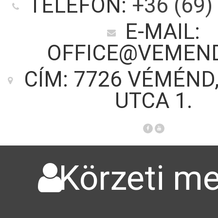
TELEFON:
+36 (69)
E-MAIL:
OFFICE@VEMEN
CÍM: 7726 VÉMÉND
UTCA 1.
Körzeti me