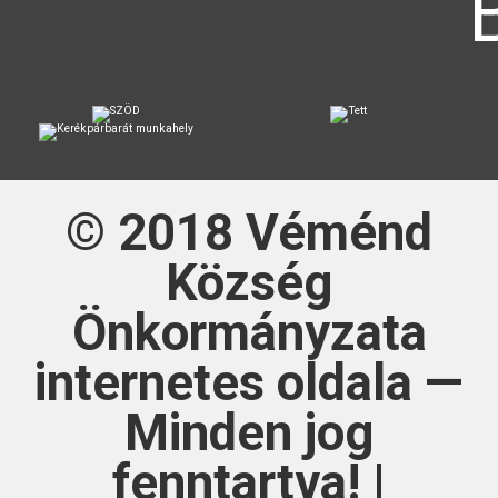
© 2018
Véménd
Község
Önkormányzata
internetes oldala —
Minden jog
fenntartva! |