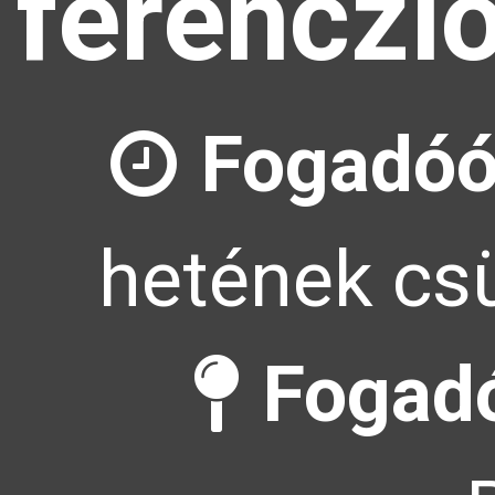
ferenczl
Fogadóó
hetének csü
Fogadó