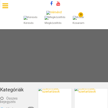
0
SZÁLLÁSOK
Keresés
Megközelítés
Kosaram
BEJEGYZÉSEK
ÁLTALÁNOS SZERZŐDÉSI FELTÉTELEK
KINCSES BARANYA VÉMÉND
KAPCSOLAT
Kategóriák
Összes
bejegyzés