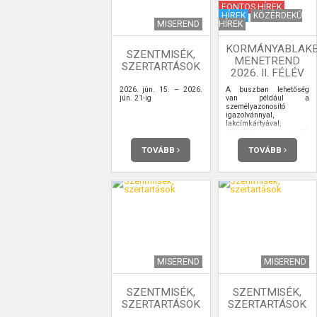
FONTOS HÍREK
HÍREK
KÖZÉRDEKŰ
MISEREND
HÍREK
KORMÁNYABLAK
SZENTMISÉK,
MENETREND
SZERTARTÁSOK
2026. II. FÉLÉV
2026. jún. 15. – 2026.
A buszban lehetőség
jún. 21-ig
van például a
személyazonosító
igazolvánnyal,
lakcímkártyával,
útlevéllel, vezetői
engedéllyel kapcsolatos
ügyintézésre,
TOVÁBB
TOVÁBB
ügyfélkapu-
regisztrációra is.
MISEREND
MISEREND
SZENTMISÉK,
SZENTMISÉK,
SZERTARTÁSOK
SZERTARTÁSOK