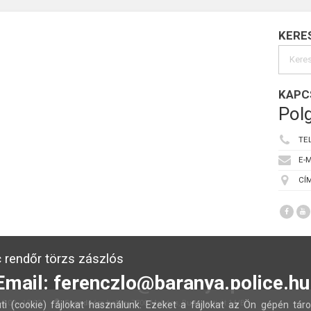
KERE
KAPC
Polg
TE
E-M
CÍM
 rendőr törzs zászlós
Email: ferenczlo@baranya.police.hu
:00 - 15:00
Fogadóóra helye:
7700 Mohács, Budapesti út 14/B
ti (cookie) fájlokat használunk. Ezeket a fájlokat az Ön gépén táro