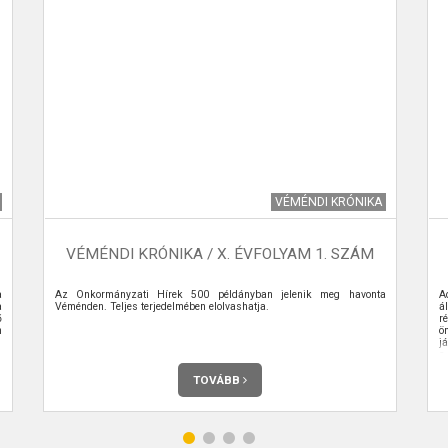
VÉMÉNDI KRÓNIKA
VÉMÉNDI KRÓNIKA / X. ÉVFOLYAM 1. SZÁM
a
Az Önkormányzati Hírek 500 példányban jelenik meg havonta
A
a
Véménden. Teljes terjedelmében elolvashatja.
á
ő
r
n
ö
j
a 
TOVÁBB