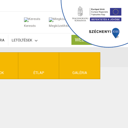
0
Keresés
Megközelítés
Kosaram
WEBSHOP
ÚRA
LETÖLTÉSEK
TELEK
OK
ÉTLAP
GALÉRIA