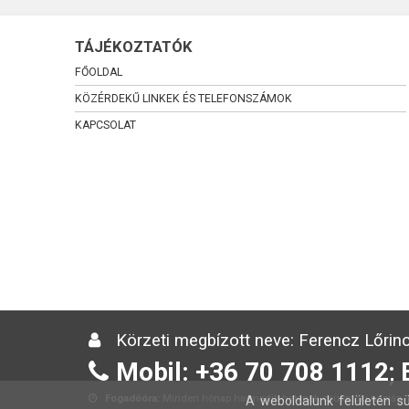
TÁJÉKOZTATÓK
FŐOLDAL
KÖZÉRDEKŰ LINKEK ÉS TELEFONSZÁMOK
KAPCSOLAT
Körzeti megbízott neve: Ferencz Lőrinc
Mobil: +36 70 708 1112; 
Fogadóóra:
Minden hónap harmadik hetének csütörtöki napján 13
A weboldalunk felületén sü