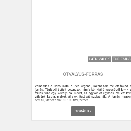
EKŰ HÍREK
LÁTNIVALÓK
TURIZMUS
ÖTVÁLYÚS-FORRÁS
Véménden a Dobó Katalin utca végénél, lakóházak mellett fakad 
forrás. Téglából épített betonozott támfalból kiálló vascsőből folyik 
forrás vize egy kővályúba. Nevét, az egykor öt egymás mellett lév
vályúról kapta, melyek állatok itatását szolgálták. A forrás nagyo
bővizű, vízhozama: 60-100 liter/perces.
TOVÁBB