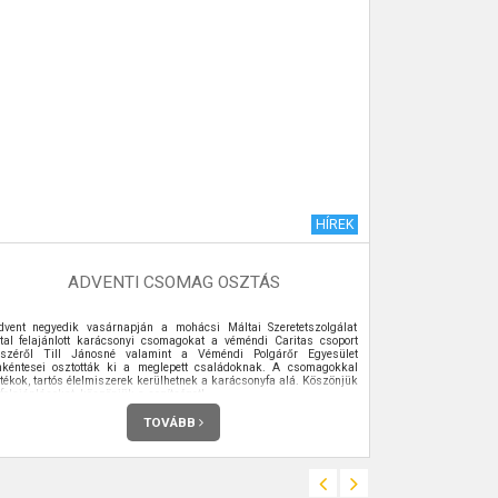
HÍREK
ADVENTI CSOMAG OSZTÁS
dvent negyedik vasárnapján a mohácsi Máltai Szeretetszolgálat
ÁPRILIS 23 S
ltal felajánlott karácsonyi csomagokat a véméndi Caritas csoport
észéről Till Jánosné valamint a Véméndi Polgárőr Egyesület
nkéntesei osztották ki a meglepett családoknak. A csomagokkal
átékok, tartós élelmiszerek kerülhetnek a karácsonyfa alá. Köszönjük
felajánlásokat, köszönjük a segítséget!
TOVÁBB