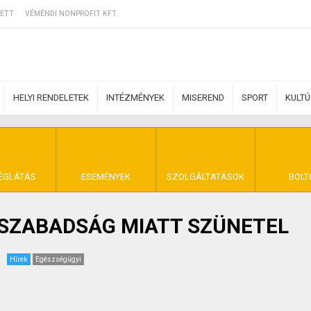
ETT
VÉMÉNDI NONPROFIT KFT.
HELYI RENDELETEK
INTÉZMÉNYEK
MISEREND
SPORT
KULT
ERZŐDÉSI FELTÉ
ÉGLÁTÁS
ESEMÉNYEK
SZOLGÁLTATÁSOK
BOLT
 SZABADSÁG MIATT SZÜNETEL
NYA VÉMÉND
Hírek
Egészségügyi