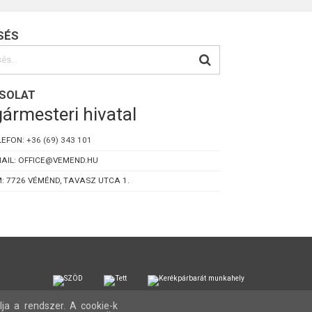
SÉS
SOLAT
ármesteri hivatal
LEFON:
+36 (69) 343 101
AIL: OFFICE@VEMEND.HU
: 7726 VÉMÉND, TAVASZ UTCA 1.
lja a rendszer. A cookie-k