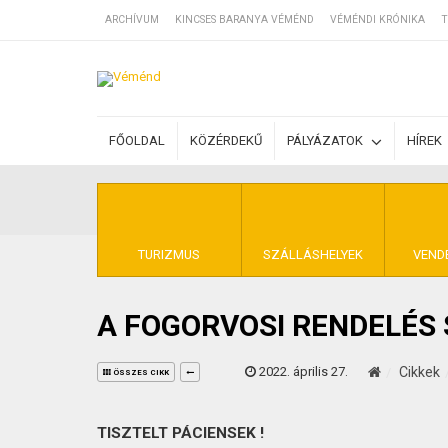
ARCHÍVUM
KINCSES BARANYA VÉMÉND
VÉMÉNDI KRÓNIKA
T
SZÁLLÁSOK
FŐOLDAL
KÖZÉRDEKŰ
PÁLYÁZATOK
HÍREK
BEJEGYZÉSEK
ÁLTALÁNOS SZ
TURIZMUS
SZÁLLÁSHELYEK
VEND
A FOGORVOSI RENDELÉS
KINCSES BARA
2022. április 27.
Cikkek
ÖSSZES CIKK
TISZTELT PÁCIENSEK !