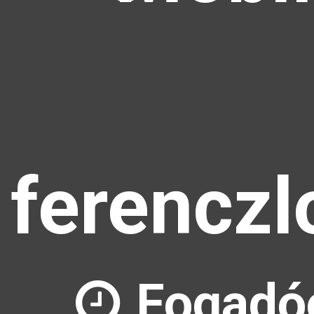
ferenczl
Fogadó