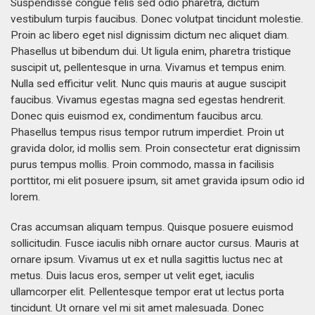
Suspendisse congue felis sed odio pharetra, dictum
vestibulum turpis faucibus. Donec volutpat tincidunt molestie.
Proin ac libero eget nisl dignissim dictum nec aliquet diam.
Phasellus ut bibendum dui. Ut ligula enim, pharetra tristique
suscipit ut, pellentesque in urna. Vivamus et tempus enim.
Nulla sed efficitur velit. Nunc quis mauris at augue suscipit
faucibus. Vivamus egestas magna sed egestas hendrerit.
Donec quis euismod ex, condimentum faucibus arcu.
Phasellus tempus risus tempor rutrum imperdiet. Proin ut
gravida dolor, id mollis sem. Proin consectetur erat dignissim
purus tempus mollis. Proin commodo, massa in facilisis
porttitor, mi elit posuere ipsum, sit amet gravida ipsum odio id
lorem.
Cras accumsan aliquam tempus. Quisque posuere euismod
sollicitudin. Fusce iaculis nibh ornare auctor cursus. Mauris at
ornare ipsum. Vivamus ut ex et nulla sagittis luctus nec at
metus. Duis lacus eros, semper ut velit eget, iaculis
ullamcorper elit. Pellentesque tempor erat ut lectus porta
tincidunt. Ut ornare vel mi sit amet malesuada. Donec