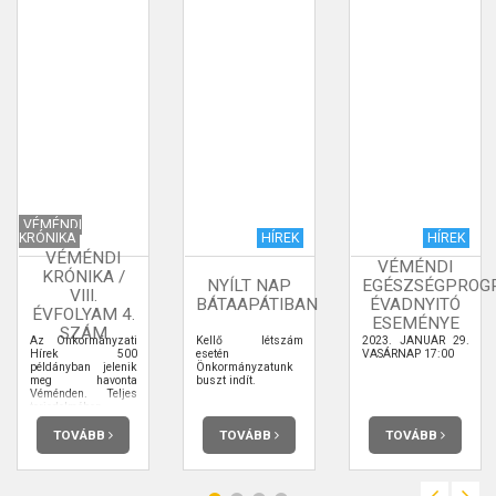
VÉMÉNDI
KRÓNIKA
HÍREK
HÍREK
VÉMÉNDI
VÉMÉNDI
KRÓNIKA /
NYÍLT NAP
EGÉSZSÉGPROG
VIII.
BÁTAAPÁTIBAN
ÉVADNYITÓ
ÉVFOLYAM 4.
ESEMÉNYE
SZÁM
Az Önkormányzati
Kellő létszám
2023. JANUÁR 29.
Hírek 500
esetén
VASÁRNAP 17:00
példányban jelenik
Önkormányzatunk
meg havonta
buszt indít.
Véménden. Teljes
terjedelmében
elolvashatja.
TOVÁBB
TOVÁBB
TOVÁBB