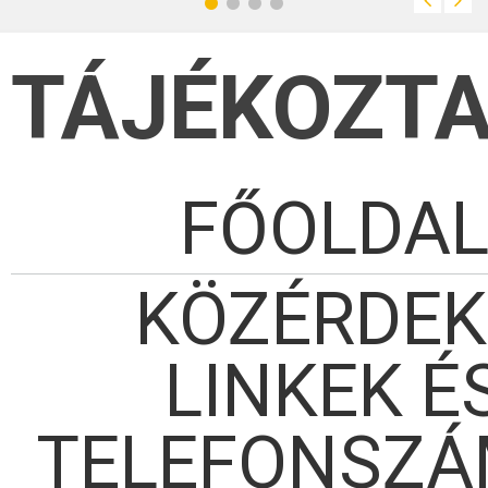
TÁJÉKOZT
FŐOLDA
KÖZÉRDE
LINKEK É
TELEFONSZ