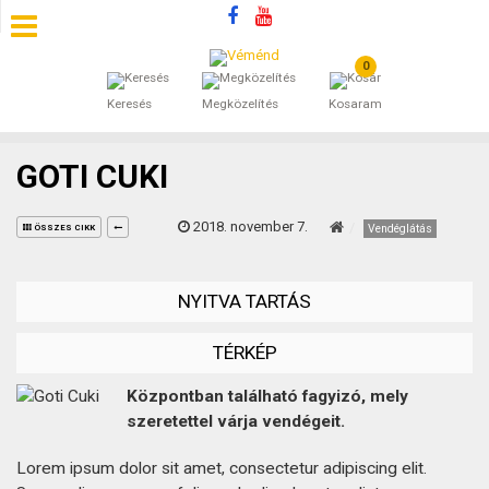
0
SZÁLLÁSOK
Keresés
Megközelítés
Kosaram
BEJEGYZÉSEK
GOTI CUKI
ÁLTALÁNOS SZERZŐDÉSI FELTÉTELEK
2018. november 7.
Vendéglátás
ÖSSZES CIKK
KINCSES BARANYA VÉMÉND
NYITVA TARTÁS
KAPCSOLAT
TÉRKÉP
Központban található fagyizó, mely
szeretettel várja vendégeit.
Lorem ipsum dolor sit amet, consectetur adipiscing elit.