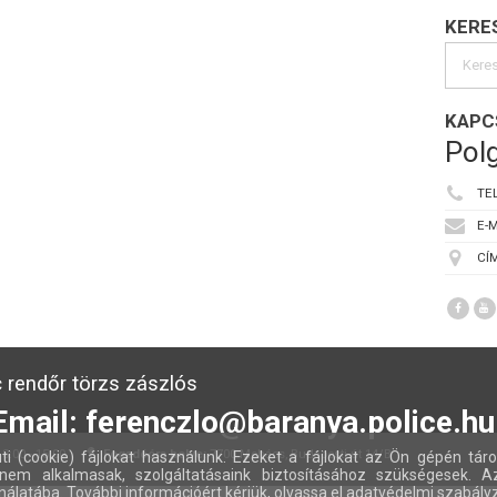
KERE
KAPC
Polg
TE
E-M
CÍM
 rendőr törzs zászlós
Email: ferenczlo@baranya.police.hu
:00 - 15:00
Fogadóóra helye:
7700 Mohács, Budapesti út 14/B
ti (cookie) fájlokat használunk. Ezeket a fájlokat az Ön gépén táro
nem alkalmasak, szolgáltatásaink biztosításához szükségesek. A
nálatába. További információért kérjük, olvassa el adatvédelmi szabály