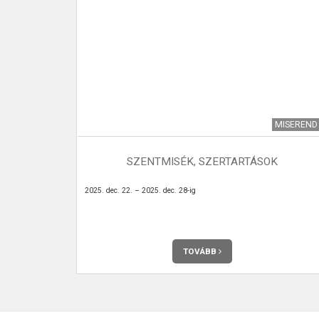
TÉZMÉNYEK
MISEREND
A
SZENTMISÉK, SZERTARTÁSOK
kialakított 75
2025. dec. 22. – 2025. dec. 28-ig
l felszerelt,
al rendelkező
znak a rájuk
 a szomszédos
s összetételű,
TOVÁBB