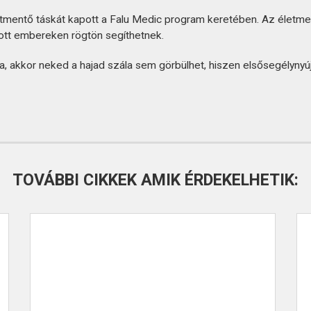
tmentő táskát kapott a Falu Medic program keretében. Az életm
tott embereken rögtön segíthetnek.
 akkor neked a hajad szála sem görbülhet, hiszen elsősegélynyújt
TOVÁBBI CIKKEK AMIK ÉRDEKELHETIK: