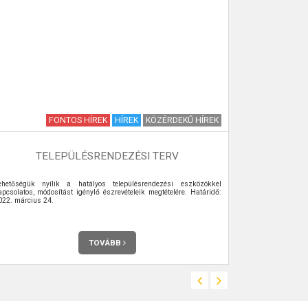
FONTOS HÍREK
HÍREK
KÖZÉRDEKŰ HÍREK
TELEPÜLÉSRENDEZÉSI TERV
N
ehetőségük nyílik a hatályos településrendezési eszközökkel
A helyi általá
apcsolatos, módosítást igénylő észrevételeik megtételére. Határidő:
férőhelyes óv
022. március 24.
barátságos cs
óvodapedagógu
bízott gyerek
falvakból is jö
magyar, roma v
TOVÁBB