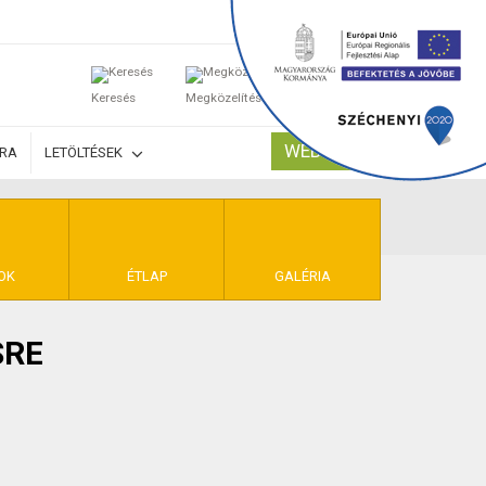
0
Keresés
Megközelítés
Kosaram
WEBSHOP
ÚRA
LETÖLTÉSEK
TELEK
OK
ÉTLAP
GALÉRIA
SRE