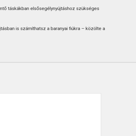
entő táskákban elsősegélynyújtáshoz szükséges
ásban is számíthatsz a baranyai fiúkra – közölte a