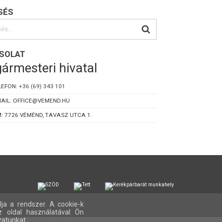
SÉS
SOLAT
ármesteri hivatal
LEFON:
+36 (69) 343 101
AIL: OFFICE@VEMEND.HU
: 7726 VÉMÉND, TAVASZ UTCA 1.
lja a rendszer. A cookie-k
z oldal használatával Ön
zatunkat.