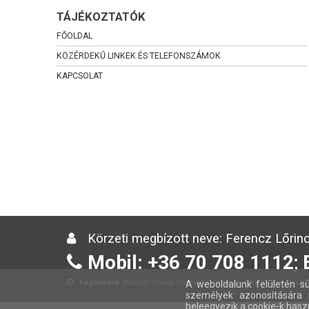
TÁJÉKOZTATÓK
FŐOLDAL
KÖZÉRDEKŰ LINKEK ÉS TELEFONSZÁMOK
KAPCSOLAT
Körzeti megbízott neve: Ferencz Lőrinc
Mobil: +36 70 708 1112; 
Fogadóóra:
Minden hónap harmadik hetének csütörtöki napján 13
A weboldalunk felületén sü
személyek azonosítására 
beleegyezik a cookie-k hasz