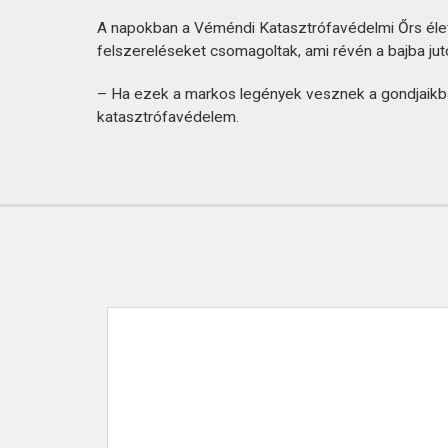
KAPCSOLAT
A napokban a Véméndi Katasztrófavédelmi Őrs éle
felszereléseket csomagoltak, ami révén a bajba ju
– Ha ezek a markos legények vesznek a gondjaikba,
katasztrófavédelem.