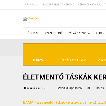
ARCHÍVUM
KINCSES BARANYA VÉMÉND
VÉMÉNDI KRÓNIKA
T
SZÁLLÁSOK
FŐOLDAL
KÖZÉRDEKŰ
PÁLYÁZATOK
HÍREK
BEJEGYZÉSEK
ÁLTALÁNOS SZ
TURIZMUS
SZÁLLÁSHELYEK
VEND
ÉLETMENTŐ TÁSKÁK KER
KINCSES BARA
2023. április 26.
Cikkek
ÖSSZES CIKK
BAMA - Életmentő táskák kerültek a véméndi tűzol