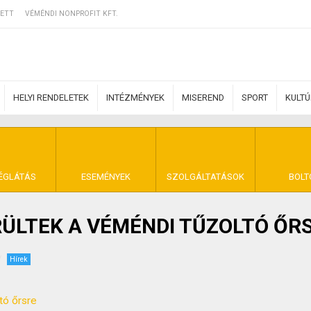
ETT
VÉMÉNDI NONPROFIT KFT.
HELYI RENDELETEK
INTÉZMÉNYEK
MISEREND
SPORT
KULT
ERZŐDÉSI FELTÉ
ÉGLÁTÁS
ESEMÉNYEK
SZOLGÁLTATÁSOK
BOLT
ÜLTEK A VÉMÉNDI TŰZOLTÓ ŐR
NYA VÉMÉND
Hírek
tó őrsre