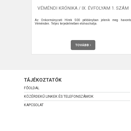
ELY
VÉMÉNDI KRÓNIKA / IX. ÉVFOLYAM 1. SZÁM
Az Önkormányzati Hírek 500 példányban jelenik meg havont
Véménden. Teljes terjedelmében elolvashatja.
TOVÁBB
TÁJÉKOZTATÓK
FŐOLDAL
KÖZÉRDEKŰ LINKEK ÉS TELEFONSZÁMOK
KAPCSOLAT