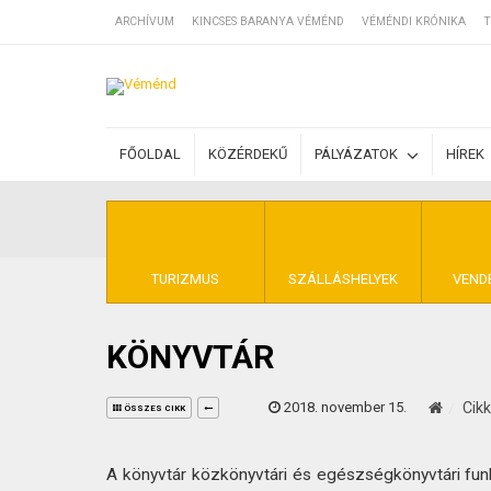
ARCHÍVUM
KINCSES BARANYA VÉMÉND
VÉMÉNDI KRÓNIKA
T
SZÁLLÁSOK
FŐOLDAL
KÖZÉRDEKŰ
PÁLYÁZATOK
HÍREK
BEJEGYZÉSEK
ÁLTALÁNOS SZ
TURIZMUS
SZÁLLÁSHELYEK
VEND
KÖNYVTÁR
KINCSES BARA
2018. november 15.
Cik
ÖSSZES CIKK
A könyvtár közkönyvtári és egészségkönyvtári funkc