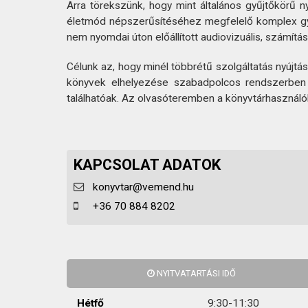
KAPCSOLAT
Arra törekszünk, hogy mint általános gyűjtőkörű 
életmód népszerűsítéséhez megfelelő komplex gyűjte
nem nyomdai úton előállított audiovizuális, számítá
Célunk az, hogy minél többrétű szolgáltatás nyújtá
könyvek elhelyezése szabadpolcos rendszerben t
találhatóak. Az olvasóteremben a könyvtárhasználó
KAPCSOLAT ADATOK
konyvtar@vemend.hu
+36 70 884 8202
NYITVATARTÁSI IDŐ
Hétfő
9:30-11:30