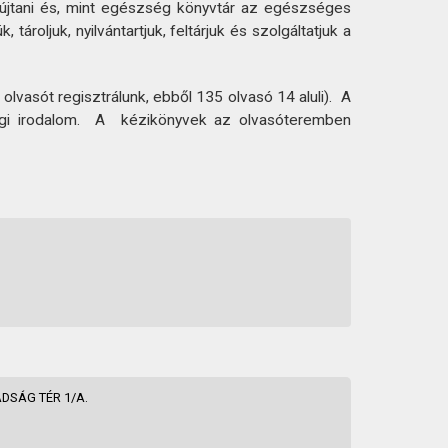
nyújtani és, mint egészség könyvtár az egészséges
oljuk, nyilvántartjuk, feltárjuk és szolgáltatjuk a
lvasót regisztrálunk, ebből 135 olvasó 14 aluli). A
úsági irodalom. A kézikönyvek az olvasóteremben
DSÁG TÉR 1/A.