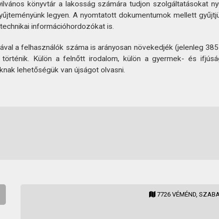
nyilvános könyvtár a lakosság számára tudjon szolgáltatásokat 
ményünk legyen. A nyomtatott dokumentumok mellett gyűjtjük, tár
stechnikai információhordozókat is.
sával a felhasználók száma is arányosan növekedjék (jelenleg 385 o
örténik. Külön a felnőtt irodalom, külön a gyermek- és ifj
knak lehetőségük van újságot olvasni.
7726 VÉMÉND, SZABA