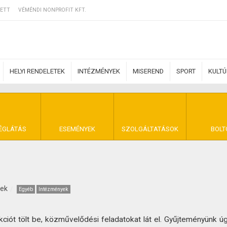
ETT
VÉMÉNDI NONPROFIT KFT.
HELYI RENDELETEK
INTÉZMÉNYEK
MISEREND
SPORT
KULT
ERZŐDÉSI FELTÉ
ÉGLÁTÁS
ESEMÉNYEK
SZOLGÁLTATÁSOK
BOLT
NYA VÉMÉND
kek
Egyéb
Intézmények
iót tölt be, közművelődési feladatokat lát el. Gyűjteményünk úg