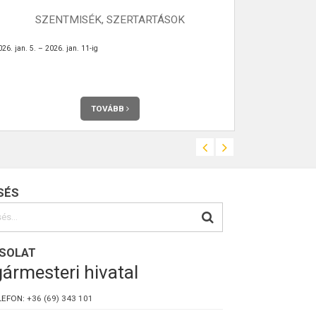
SZENTMISÉK, SZERTARTÁSOK
SZ
26. jan. 5. – 2026. jan. 11-ig
2024.december 
TOVÁBB
SÉS
SOLAT
ármesteri hivatal
LEFON:
+36 (69) 343 101