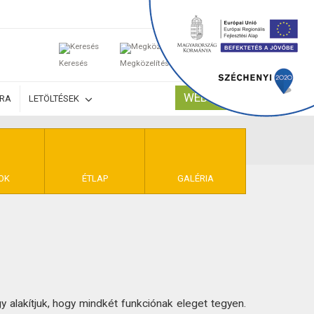
0
Keresés
Megközelítés
Kosaram
WEBSHOP
ÚRA
LETÖLTÉSEK
TELEK
OK
ÉTLAP
GALÉRIA
y alakítjuk, hogy mindkét funkciónak eleget tegyen.