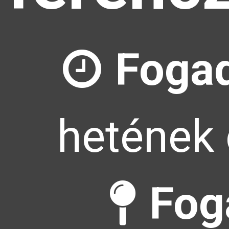
Fogad
hetének 
Fog