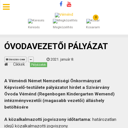
0
SZÁLLÁSOK
Keresés
Megközelítés
Kosaram
BEJEGYZÉSEK
ÓVODAVEZETŐI PÁLYÁZAT
ÁLTALÁNOS SZERZŐDÉSI FELTÉTELEK
2021. január 8.
ÖSSZES CIKK
KINCSES BARANYA VÉMÉND
Cikkek
Pályázatok
KAPCSOLAT
A Véméndi Német Nemzetiségi Önkormányzat
Képviselő-testülete pályázatot hirdet a Szivárvány
Óvoda Véménd (Regenbogen Kindergarten Wemend)
intézményvezetői (magasabb vezetői) álláshely
betöltésére
A közalkalmazotti jogviszony időtartama:
határozatlan
idejű közalkalmazotti jogviszony.