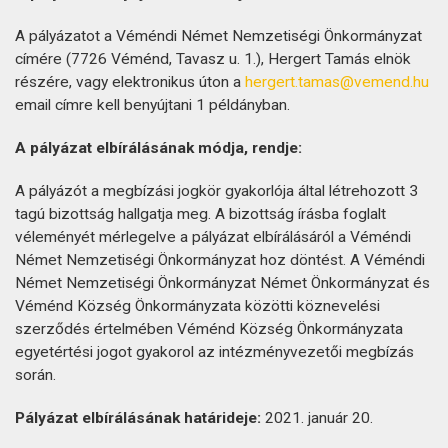
A pályázatot a Véméndi Német Nemzetiségi Önkormányzat
címére (7726 Véménd, Tavasz u. 1.), Hergert Tamás elnök
részére, vagy elektronikus úton a
hergert.tamas@vemend.hu
email címre kell benyújtani 1 példányban.
A pályázat elbírálásának módja, rendje:
A pályázót a megbízási jogkör gyakorlója által létrehozott 3
tagú bizottság hallgatja meg. A bizottság írásba foglalt
véleményét mérlegelve a pályázat elbírálásáról a Véméndi
Német Nemzetiségi Önkormányzat hoz döntést. A Véméndi
Német Nemzetiségi Önkormányzat Német Önkormányzat és
Véménd Község Önkormányzata közötti köznevelési
szerződés értelmében Véménd Község Önkormányzata
egyetértési jogot gyakorol az intézményvezetői megbízás
során.
Pályázat elbírálásának határideje:
2021. január 20.