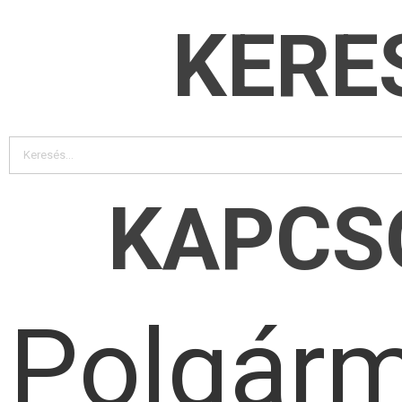
KERE
KAPCS
Polgárm