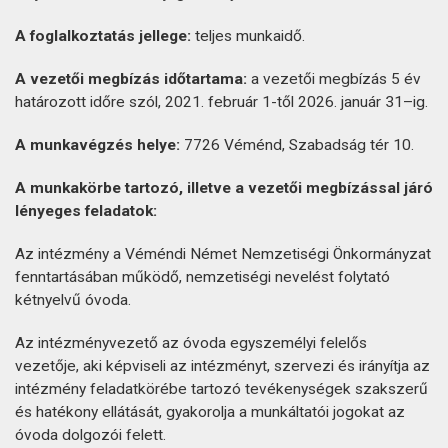
A foglalkoztatás jellege:
teljes munkaidő.
A vezetői megbízás időtartama:
a vezetői megbízás 5 év
határozott időre szól, 2021. február 1-től 2026. január 31–ig.
A munkavégzés helye:
7726 Véménd, Szabadság tér 10.
A munkakörbe tartozó, illetve a vezetői megbízással járó
lényeges feladatok:
Az intézmény a Véméndi Német Nemzetiségi Önkormányzat
fenntartásában működő, nemzetiségi nevelést folytató
kétnyelvű óvoda.
Az intézményvezető az óvoda egyszemélyi felelős
vezetője, aki képviseli az intézményt, szervezi és irányítja az
intézmény feladatkörébe tartozó tevékenységek szakszerű
és hatékony ellátását, gyakorolja a munkáltatói jogokat az
óvoda dolgozói felett.