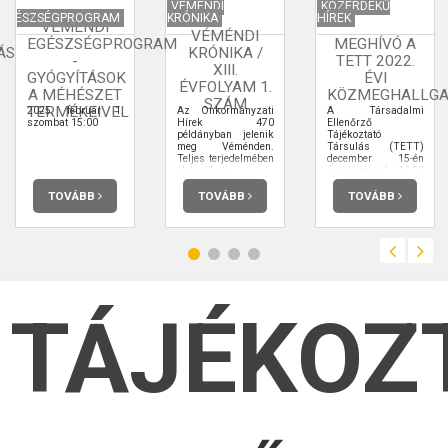
VÉMÉNDI
KÖZÉRDEKŰ
EGÉSZSÉGPROGRAM
KRÓNIKA
HÍREK
VÉMÉNDI
VÉMÉNDI
EGÉSZSÉGPROGRAM
MEGHÍVÓ A
ÁS
KRÓNIKA /
-
TETT 2022.
XIII.
GYÓGYÍTÁSOK
ÉVI
ÉVFOLYAM 1.
A MÉHÉSZET
KÖZMEGHALLGA
SZÁM
TERMÉKEIVEL
2025. február 1.
Az Önkormányzati
A Társadalmi
szombat 15:00
Hírek 470
Ellenőrző
példányban jelenik
Tájékoztató
meg Véménden.
Társulás (TETT)
Teljes terjedelmében
december 15-én
elolvashatja.
(csütörtökön) 16,30
órakor
közmeghallgatást
TOVÁBB
TOVÁBB
TOVÁBB
tart.
TÁJÉKOZ