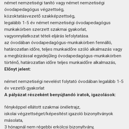
német nemzetiségi tanító vagy német nemzetiségi
óvodapedagógus végzettség,
közoktatásvezető szakképzettség,
legalább 1-5 év német nemzetiségi óvodapedagógus
munkakörben szerzett szakmai gyakorlat,
vagyonnyilatkozat tételi eljárás lefolytatása.
az óvodában óvodapedagógus-munkakörben fennálló,
határozatlan időre, teljes munkaidőre szóló alkalmazás vagy
a megbízással egyidejűleg óvodapedagógus-munkakörben
történő, határozatlan időre teljes munkaidőre alkalmazás,
Előnyt jelent:
német nemzetiségi nevelést folytató óvodában legalább 1-5
év vezetői gyakorlat
A pályázat részeként benyújtandó iratok, igazolások:
fényképpel ellátott szakmai önéletrajz,
iskolai végzettséget/képesítést igazoló bizonyítványok
másolata,
3 hónapnál nem régebbi erkölcsi bizonyítvány,