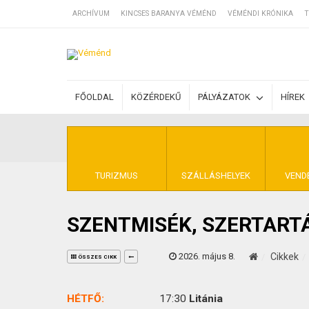
ARCHÍVUM
KINCSES BARANYA VÉMÉND
VÉMÉNDI KRÓNIKA
T
SZÁLLÁSOK
FŐOLDAL
KÖZÉRDEKŰ
PÁLYÁZATOK
HÍREK
BEJEGYZÉSEK
ÁLTALÁNOS SZ
TURIZMUS
SZÁLLÁSHELYEK
VEND
SZENTMISÉK, SZERTART
KINCSES BARA
2026. május 8.
Cikkek
ÖSSZES CIKK
HÉTFŐ:
17:30
Litánia