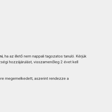
ni
, ha az illető nem nappali tagozatos tanuló. Kérjük
zségi hozzájárulást, visszamenőleg 2 évet kell
ére megemelkedett, aszerint rendezze a