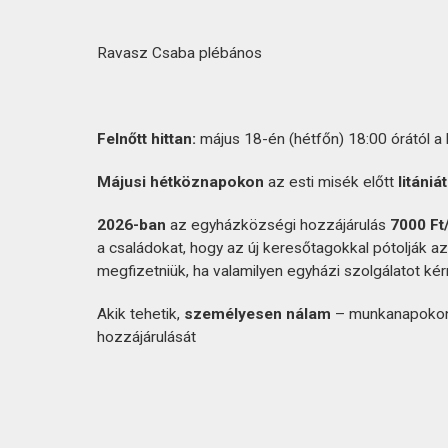
Ravasz Csaba plébános
Felnőtt hittan:
május 18-én (hétfőn) 18:00 órától a
Májusi hétköznapokon
az esti misék előtt
litániá
2026-ban
az egyházközségi hozzájárulás
7000 Ft
a családokat, hogy az új keresőtagokkal pótolják a
megfizetniük, ha valamilyen egyházi szolgálatot kér
Akik tehetik,
személyesen nálam
– munkanapokon 
hozzájárulását