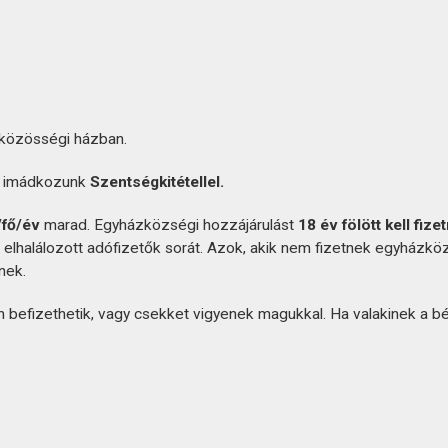
 közösségi házban.
t
imádkozunk
Szentségkitétellel.
/fő/év
marad. Egyházközségi hozzájárulást
18 év fölött kell fizet
z elhalálozott adófizetők sorát. Azok, akik nem fizetnek egyházkö
nek.
befizethetik, vagy csekket vigyenek magukkal. Ha valakinek a b