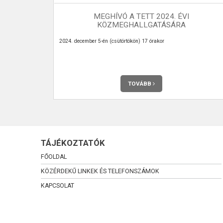
MEGHÍVÓ A TETT 2024. ÉVI
1. SZÁM
KÖZMEGHALLGATÁSÁRA
eg Véménden.
2024. december 5-én (csütörtökön) 17 órakor
TOVÁBB
TÁJÉKOZTATÓK
FŐOLDAL
KÖZÉRDEKŰ LINKEK ÉS TELEFONSZÁMOK
KAPCSOLAT