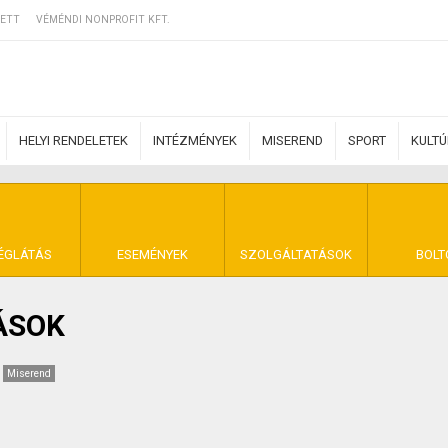
ETT
VÉMÉNDI NONPROFIT KFT.
HELYI RENDELETEK
INTÉZMÉNYEK
MISEREND
SPORT
KULT
ERZŐDÉSI FELTÉ
ÉGLÁTÁS
ESEMÉNYEK
SZOLGÁLTATÁSOK
BOLT
ÁSOK
NYA VÉMÉND
Miserend