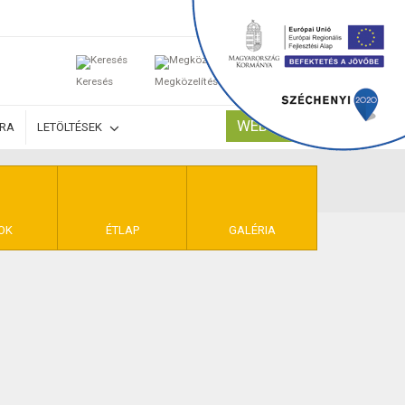
0
Keresés
Megközelítés
Kosaram
WEBSHOP
ÚRA
LETÖLTÉSEK
TELEK
OK
ÉTLAP
GALÉRIA