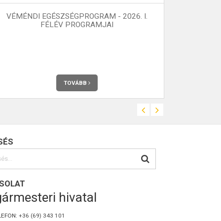
VÉMÉNDI EGÉSZSÉGPROGRAM - 2026. I.
VÉMÉNDI
FÉLÉV PROGRAMJAI
Az Önkormányz
Teljes terjedel
TOVÁBB
SÉS
SOLAT
ármesteri hivatal
LEFON:
+36 (69) 343 101