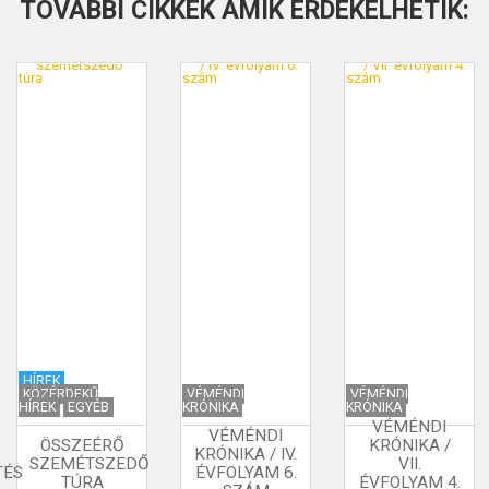
TOVÁBBI CIKKEK AMIK ÉRDEKELHETIK:
HÍREK
KÖZÉRDEKŰ
VÉMÉNDI
VÉMÉNDI
HÍREK
EGYÉB
KRÓNIKA
KRÓNIKA
VÉMÉNDI
VÉMÉNDI
ÖSSZEÉRŐ
KRÓNIKA /
KRÓNIKA / IV.
SZEMÉTSZEDŐ
VII.
TÉS
ÉVFOLYAM 6.
TÚRA
ÉVFOLYAM 4.