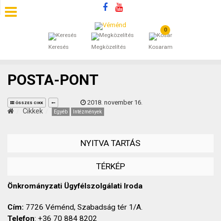
0
SZÁLLÁSOK
Keresés
Megközelítés
Kosaram
BEJEGYZÉSEK
POSTA-PONT
ÁLTALÁNOS SZERZŐDÉSI FELTÉTELEK
2018. november 16.
ÖSSZES CIKK
KINCSES BARANYA VÉMÉND
Cikkek
Egyéb
Intézmények
KAPCSOLAT
NYITVA TARTÁS
TÉRKÉP
Önkrományzati Ügyfélszolgálati Iroda
Cím:
7726 Véménd, Szabadság tér 1/A.
Telefon
: +36 70 884 8202