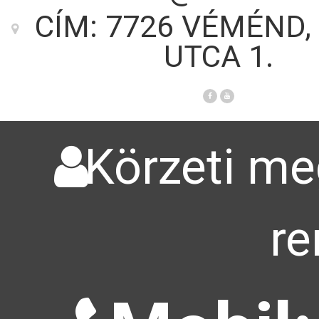
CÍM: 7726 VÉMÉND,
UTCA 1.
Körzeti meg
re