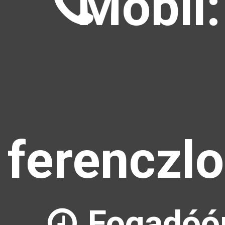
Mobil:
ferenczl
Fogadóó