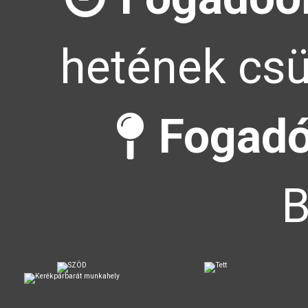
hetének csü
Fogadó
B