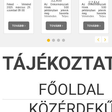
SZÁM
SZÁM
Feked - Véménd
Az Önkormányzati
Az Önkormányzati
2025. március 29.
Hírek 500
Hírek 500
szombat 09:00
példányban jelenik
példányban jelenik
meg havonta
meg havonta
Véménden. Teljes
Véménden. Teljes
terjedelmében
terjedelmében
elolvashatja.
elolvashatja.
TOVÁBB
TOVÁBB
TOVÁBB
TÁJÉKOZTA
FŐOLDAL
KÖZÉRDEK