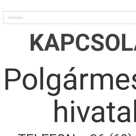
KAPCSOL
Polgármes
hivata