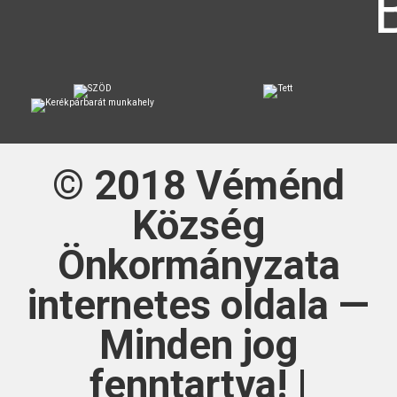
© 2018
Véménd
Község
Önkormányzata
internetes oldala —
Minden jog
fenntartva! |