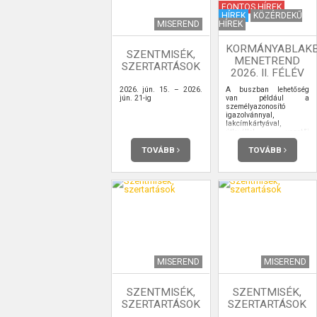
FONTOS HÍREK
HÍREK
KÖZÉRDEKŰ
MISEREND
HÍREK
KORMÁNYABLAK
SZENTMISÉK,
MENETREND
SZERTARTÁSOK
2026. II. FÉLÉV
2026. jún. 15. – 2026.
A buszban lehetőség
jún. 21-ig
van például a
személyazonosító
igazolvánnyal,
lakcímkártyával,
útlevéllel, vezetői
engedéllyel kapcsolatos
ügyintézésre,
TOVÁBB
TOVÁBB
ügyfélkapu-
regisztrációra is.
MISEREND
MISEREND
SZENTMISÉK,
SZENTMISÉK,
SZERTARTÁSOK
SZERTARTÁSOK