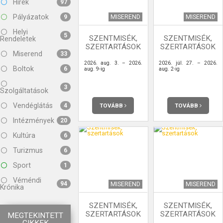
Hírek
97
Pályázatok
MISEREND
MISEREND
9
Helyi
5
SZENTMISÉK,
SZENTMISÉK,
Rendeletek
SZERTARTÁSOK
SZERTARTÁSOK
Miserend
33
2026. aug. 3. – 2026.
2026. júl. 27. – 2026.
Boltok
6
aug. 9-ig
aug. 2-ig
3
Szolgáltatások
Vendéglátás
TOVÁBB
TOVÁBB
4
Intézmények
20
Kultúra
6
Turizmus
6
Sport
1
Véméndi
94
MISEREND
MISEREND
Krónika
SZENTMISÉK,
SZENTMISÉK,
SZERTARTÁSOK
SZERTARTÁSOK
MEGTEKINTETT