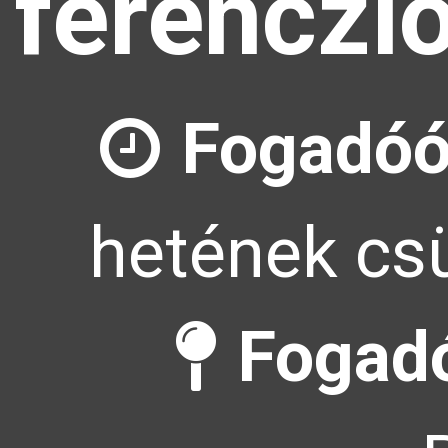
ferenczl
Fogadóó
hetének csü
Fogadó