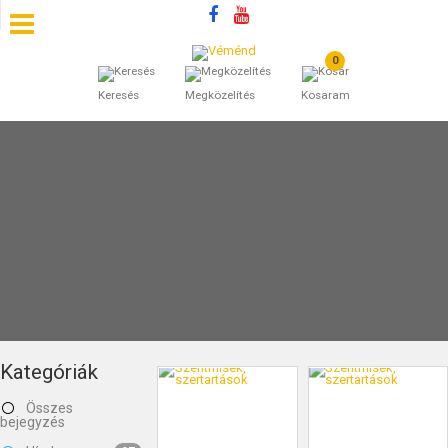
0
SZÁLLÁSOK
Keresés
Megközelítés
Kosaram
BEJEGYZÉSEK
ÁLTALÁNOS SZERZŐDÉSI FELTÉTELEK
KINCSES BARANYA VÉMÉND
KAPCSOLAT
Kategóriák
Összes
bejegyzés