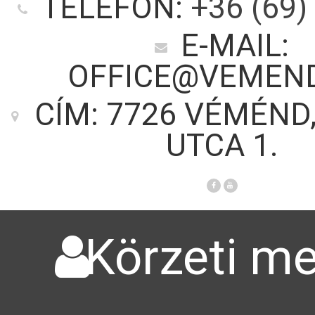
TELEFON:
+36 (69)
E-MAIL:
OFFICE@VEMEN
CÍM: 7726 VÉMÉND
UTCA 1.
Körzeti me