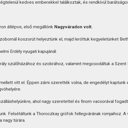
elenül kedves emberekkel találkoztak, és rendkívül barátságo
áron átlépve, első megállónk
Nagyváradon volt.
obornál koszorút helyeztünk el, majd leróttuk kegyeletünket Bet
nelmi Erdély nyugati kapujánál.
irály szülőházához és szobrához, valamint megcsodáltuk a Szent 
ellett vitt el. Éppen zárni szerették volna, de engedélyt kaptunk
gvóhelyére.
szálláshelyünkre, ahol nagy szeretettel és finom vacsorával fogad
unk. Felsétáltunk a Thoroczkay grófok fellegvárának romjaihoz. A vá
a nagy túrára.