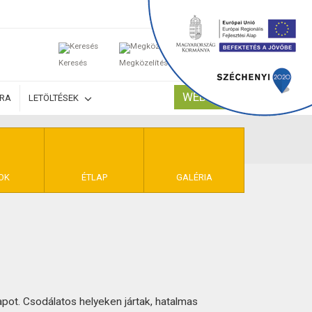
0
Keresés
Megközelítés
Kosaram
WEBSHOP
ÚRA
LETÖLTÉSEK
TELEK
OK
ÉTLAP
GALÉRIA
pot. Csodálatos helyeken jártak, hatalmas