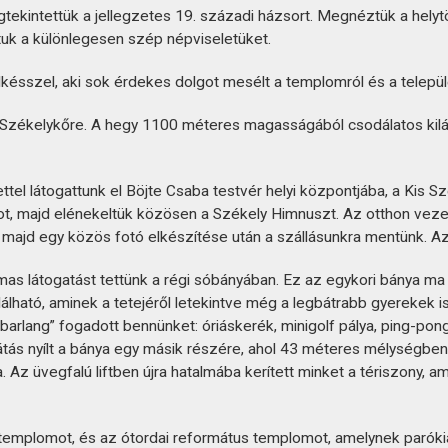
gtekintettük a jellegzetes 19. századi házsort. Megnéztük a helyt
uk a különlegesen szép népviseletüket.
lkésszel, aki sok érdekes dolgot mesélt a templomról és a települ
ékelykőre. A hegy 1100 méteres magasságából csodálatos kilátás ny
tel látogattunk el Böjte Csaba testvér helyi központjába, a Kis
t, majd elénekeltük közösen a Székely Himnuszt. Az otthon vezető
t, majd egy közös fotó elkészítése után a szállásunkra mentünk. A
lmas látogatást tettünk a régi sóbányában. Ez az egykori bánya ma t
lható, aminek a tetejéről letekintve még a legbátrabb gyerekek is
kbarlang” fogadott bennünket: óriáskerék, minigolf pálya, ping-pong
átás nyílt a bánya egy másik részére, ahol 43 méteres mélységben
. Az üvegfalú liftben újra hatalmába kerített minket a tériszony, am
templomot, és az ótordai református templomot, amelynek parókiájá