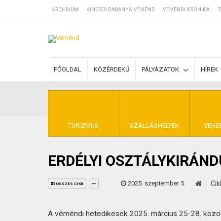
ARCHÍVUM
KINCSES BARANYA VÉMÉND
VÉMÉNDI KRÓNIKA
T
SZÁLLÁSOK
FŐOLDAL
KÖZÉRDEKŰ
PÁLYÁZATOK
HÍREK
BEJEGYZÉSEK
ÁLTALÁNOS SZ
TURIZMUS
SZÁLLÁSHELYEK
VEND
ERDÉLYI OSZTÁLYKIRÁN
KINCSES BARA
2025. szeptember 5.
Cik
ÖSSZES CIKK
A véméndi hetedikesek 2025. március 25-28. között