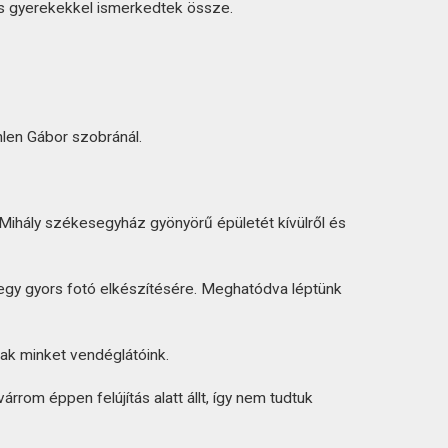
s gyerekekkel ismerkedtek össze.
hlen Gábor szobránál.
Mihály székesegyház gyönyörű épületét kívülről és
 egy gyors fotó elkészítésére. Meghatódva léptünk
tak minket vendéglátóink.
rrom éppen felújítás alatt állt, így nem tudtuk