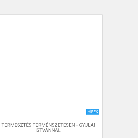
HÍREK
TERMESZTÉS TERMÉNSZETESEN - GYULAI
“ICH LEB
ISTVÁNNAL