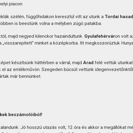
elyi piacon.
iklák szélén, függőhidakon keresztül vitt az utunk a
Tordai hasa
, többen is beestünk volna a mélyben zúgó patakba.
tól, majd negyed kilenckor hazaindultunk.
Gyulafehérvár
on volt 
a „visszarepített” minket a középkorba. Itt megkoszorúztuk Hunyad
képet készítsünk háttérben a várral, majd
Arad
felé vettük utunkat
k el az emlékművön. Szegeden búcsút vettünk idegenvezetőnktől, 
ártak már bennünket.
ekek beszámolóiból!
alandunk. Jó hosszú utazás volt, 12 óra és akkor a megállókat m