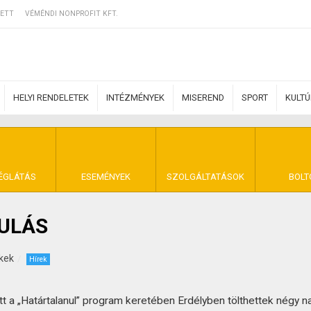
ETT
VÉMÉNDI NONPROFIT KFT.
HELYI RENDELETEK
INTÉZMÉNYEK
MISEREND
SPORT
KULT
ERZŐDÉSI FELTÉ
ÉGLÁTÁS
ESEMÉNYEK
SZOLGÁLTATÁSOK
BOLT
DULÁS
NYA VÉMÉND
kek
Hírek
 a „Határtalanul” program keretében Erdélyben tölthettek négy na