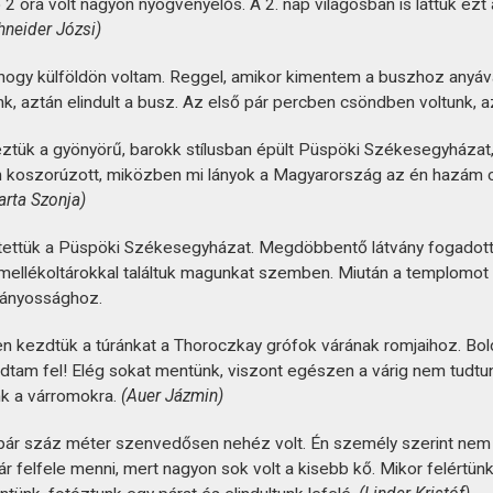
 2 óra volt nagyon nyögvenyelős. A 2. nap világosban is láttuk ez
hneider Józsi)
, hogy külföldön voltam. Reggel, amikor kimentem a buszhoz anyá
nk, aztán elindult a busz. Az első pár percben csöndben voltunk, a
ztük a gyönyörű, barokk stílusban épült Püspöki Székesegyházat
am koszorúzott, miközben mi lányok a Magyarország az én hazám c
arta Szonja)
ntettük a Püspöki Székesegyházat. Megdöbbentő látvány fogadot
és mellékoltárokkal találtuk magunkat szemben. Miután a templomo
ványossághoz.
n kezdtük a túránkat a Thoroczkay grófok várának romjaihoz. Bold
dtam fel! Elég sokat mentünk, viszont egészen a várig nem tudtunk
unk a várromokra.
(Auer Jázmin)
pár száz méter szenvedősen nehéz volt. Én személy szerint nem s
r felfele menni, mert nagyon sok volt a kisebb kő. Mikor felértünk 