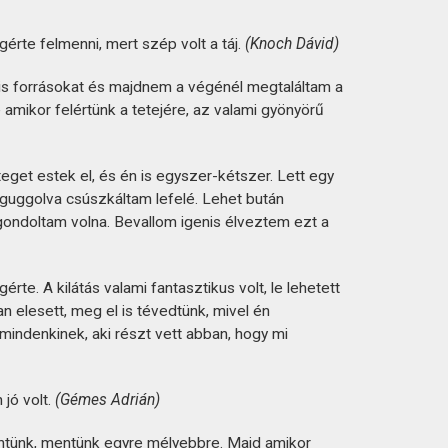
rte felmenni, mert szép volt a táj.
(Knoch Dávid)
kis forrásokat és majdnem a végénél megtaláltam a
mikor felértünk a tetejére, az valami gyönyörű
eget estek el, és én is egyszer-kétszer. Lett egy
 guggolva csúszkáltam lefelé. Lehet bután
 gondoltam volna. Bevallom igenis élveztem ezt a
rte. A kilátás valami fantasztikus volt, le lehetett
óan elesett, meg el is tévedtünk, mivel én
 mindenkinek, aki részt vett abban, hogy mi
jó volt.
(Gémes Adrián)
Mentünk, mentünk egyre mélyebbre. Majd amikor