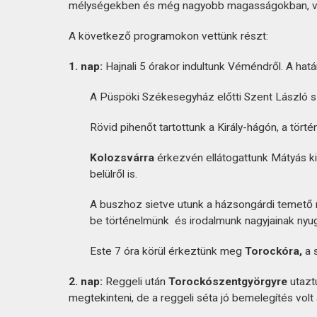
KAPCSOLAT
mélységekben és még nagyobb magasságokban, végt
A következő programokon vettünk részt:
1. nap:
Hajnali 5 órakor indultunk Véméndről. A hat
A Püspöki Székesegyház előtti Szent László sz
Rövid pihenőt tartottunk a Király-hágón, a törté
Kolozsvárra
érkezvén ellátogattunk Mátyás k
belülről is.
A buszhoz sietve utunk a házsongárdi temető m
be történelmünk és irodalmunk nagyjainak nyu
Este 7 óra körül érkeztünk meg
Torockóra,
a 
2. nap:
Reggeli után
Torockószentgyörgyre
utazt
megtekinteni, de a reggeli séta jó bemelegítés volt 