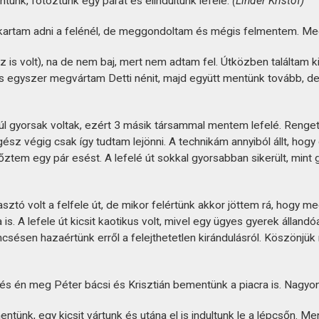
entünk, fotóztunk egy párat és elindultunk lefelé.
(Linder Kristóf)
akartam adni a felénél, de meggondoltam és mégis felmentem. Megé
is volt), na de nem baj, mert nem adtam fel. Útközben találtam 
 egyszer megvártam Detti nénit, majd együtt mentünk tovább, de a
 túl gyorsak voltak, ezért 3 másik társammal mentem lefelé. Renget
sz végig csak így tudtam lejönni. A technikám annyiból állt, hogy
ztem egy pár esést. A lefelé út sokkal gyorsabban sikerült, mint
ztó volt a felfele út, de mikor felértünk akkor jöttem rá, hogy megé
ra is. A lefele út kicsit kaotikus volt, mivel egy ügyes gyerek álland
csésen hazaértünk erről a felejthetetlen kirándulásról. Köszönjük
 és én meg Péter bácsi és Krisztián bementünk a piacra is. Nagyon 
tünk, egy kicsit vártunk és utána el is indultunk le a lépcsőn. 