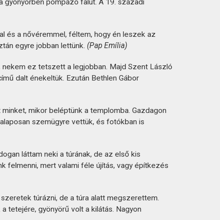
t a gyönyörben pompázó falut. A 19. századi
val és a nővéremmel, féltem, hogy én leszek az
ztán egyre jobban lettünk.
(Pap Emília)
, nekem ez tetszett a legjobban. Majd Szent László
ímű dalt énekeltük. Ezután Bethlen Gábor
t minket, mikor beléptünk a templomba. Gazdagon
t alaposan szemügyre vettük, és fotókban is
ogan láttam neki a túrának, de az első kis
 felmenni, mert valami féle újítás, vagy építkezés
zeretek túrázni, de a túra alatt megszerettem.
a tetejére, gyönyörű volt a kilátás. Nagyon