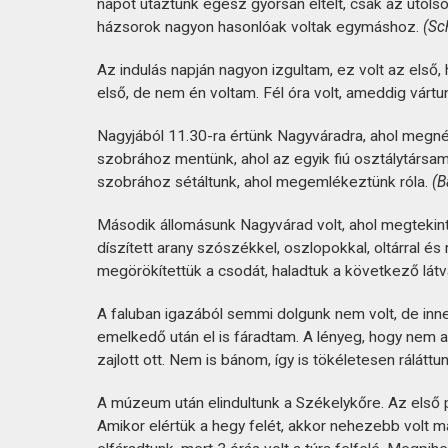
napot utaztunk egész gyorsan eltelt, csak az utolsó
házsorok nagyon hasonlóak voltak egymáshoz.
(Sc
Az indulás napján nagyon izgultam, ez volt az első
első, de nem én voltam. Fél óra volt, ameddig vártu
Nagyjából 11.30-ra értünk Nagyváradra, ahol megné
szobrához mentünk, ahol az egyik fiú osztálytárs
szobrához sétáltunk, ahol megemlékeztünk róla.
(B
Második állomásunk Nagyvárad volt, ahol megteki
díszített arany szószékkel, oszlopokkal, oltárral 
megörökítettük a csodát, haladtuk a következő lát
A faluban igazából semmi dolgunk nem volt, de inne
emelkedő után el is fáradtam. A lényeg, hogy nem a
zajlott ott. Nem is bánom, így is tökéletesen rálátt
A múzeum után elindultunk a Székelykőre. Az első 
Amikor elértük a hegy felét, akkor nehezebb volt má