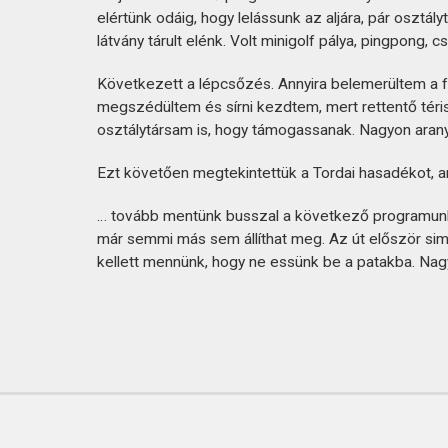
elértünk odáig, hogy lelássunk az aljára, pár osztál
látvány tárult elénk. Volt minigolf pálya, pingpong
Következett a lépcsőzés. Annyira belemerültem a 
megszédültem és sírni kezdtem, mert rettentő térisz
osztálytársam is, hogy támogassanak. Nagyon arany
Ezt követően megtekintettük a Tordai hasadékot, 
… tovább mentünk busszal a következő programunk
már semmi más sem állíthat meg. Az út először sim
kellett mennünk, hogy ne essünk be a patakba. 