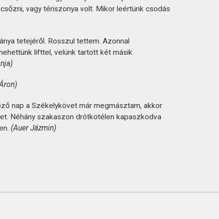
épcsőzni, vagy tériszonya volt. Mikor leértünk csodás
ya tetejéről. Rosszul tettem. Azonnal
ettünk lifttel, velünk tartott két másik
nja)
Áron)
lőző nap a Székelykövet már megmásztam, akkor
lyzet. Néhány szakaszon drótkötélen kapaszkodva
en.
(Auer Jázmin)