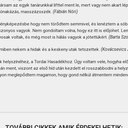
ytársam az egyik tanárunkkal lifttel ment le, mert vagy nem akart l
, csónakázás, masszázsszék.
(Fábián Nóri)
fényképezésbe hogy nem törődtem semmivel, és lenéztem a sóbán
onyos vagyok. Nem gondoltam volna, hogy ez itt is előjöhet. Lemeh
osak voltak, és még most is hálás vagyok a jótettükért.
(Barta Szo
amiben nekem a hidak és a keskeny utak tetszettek.
(Kovácsevics 
 helyszínéhez, a Tordai Hasadékhoz. Úgy voltam vele, hogyha e
án ment, viszont az első híd után kezdett el rosszabbodni a he
Nagyon meglepődtem magamon, hogy gond nélkül átmentem minden
TOVÁBBI CIKKEK AMIK ÉRDEKELHETIK: