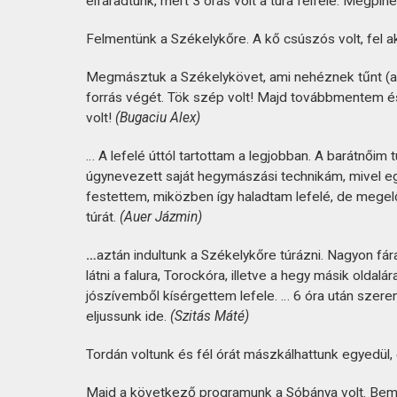
elfáradtunk, mert 3 órás volt a túra felfelé. Megpih
Felmentünk a Székelykőre. A kő csúszós volt, fel 
Megmásztuk a Székelykövet, ami nehéznek tűnt (az 
forrás végét. Tök szép volt! Majd továbbmentem és
volt!
(Bugaciu Alex)
… A lefelé úttól tartottam a legjobban. A barátnőim
úgynevezett saját hegymászási technikám, mivel egé
festettem, miközben így haladtam lefelé, de megelő
túrát.
(Auer Jázmin)
…
aztán indultunk a Székelykőre túrázni. Nagyon fáras
látni a falura, Torockóra, illetve a hegy másik oldalá
jószívemből kísérgettem lefele. … 6 óra után szeren
eljussunk ide.
(Szitás Máté)
Tordán voltunk és fél órát mászkálhattunk egyedül,
Majd a következő programunk a Sóbánya volt. Bemen