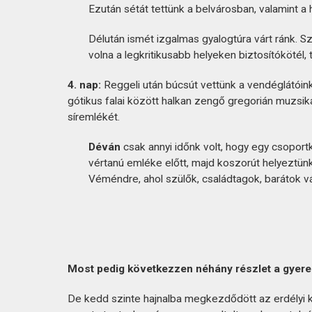
Ezután sétát tettünk a belvárosban, valamint a h
Délután ismét izgalmas gyalogtúra várt ránk. Sz
volna a legkritikusabb helyeken biztosítókötél
4. nap:
Reggeli után búcsút vettünk a vendéglátóink
gótikus falai között halkan zengő gregorián muzsik
síremlékét.
Déván
csak annyi időnk volt, hogy egy csoport
vértanú emléke előtt, majd koszorút helyeztün
Véméndre, ahol szülők, családtagok, barátok v
Most pedig következzen néhány részlet a gyer
De kedd szinte hajnalba megkezdődött az erdélyi k