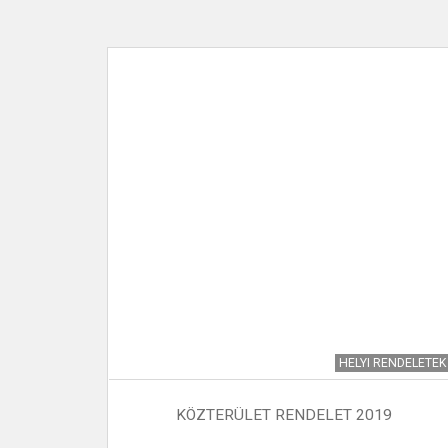
HÍREK
HELYI RENDELETEK
N ÉLEK…”
KÖZTERÜLET RENDELET 2019