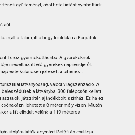
örténeti gyűjteményt, ahol betekintést nyerhettünk
ésről.
ílt a falura, ill. a hegy túloldalán a Kárpátok
 Szent Teréz gyermekotthonba. A gyerekeknek
je mesélt az itt élő gyerekek napirendjéről,
znap este különösen jól esett a pihenés…
urisztikai látványosság, valódi világszenzáció. A
 beleszédültek a látványba. 300 falépcsőn kellett
 asztalok, játszótér, ajándékbolt, színház. És ha ez
 csónakázni lehetett a 8 méter mély vízen. Miután
ikor a lift elindult velünk a 119 méteres
n utoljára látták egymást Petőfi és családja.