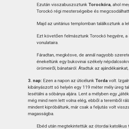
Ezután visszabuszoztunk
Torockóra
, ahol me
Torockó régi mesterségeibe és megcsodálhatt
Majd az unitárius templomban találkoztunk a le
Ezt követően felmásztunk Torockó hegyére, a Sz
vonulataira.
Fáradtan, megkésve, de annál nagyobb szeretet
énekeltünk egy bukovinai székely népdalcsokro
örömeiről, bánatairól. Átadtuk az ajándékainka
3. nap:
Ezen a napon az úticélunk
Torda
volt. Izga
kibányászott só helyén egy 119 méter mély üreg talá
lesétálni a sóbánya aljára. Lent a mélyben egy „játé
még mind nem lett volna elég, ebből a teremből rál
mindent kipróbáltunk, már csak a feljutás volt vissza
magasságba.
Ebéd után megtekintettük az ótordai katolikus 