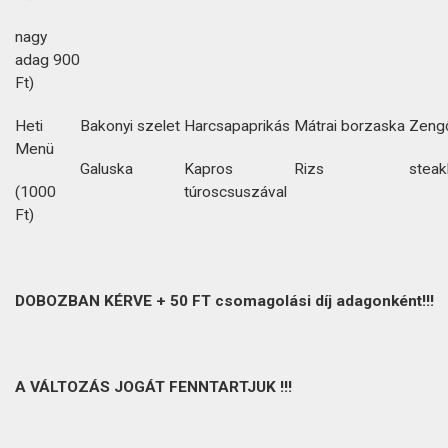
nagy
adag 900
Ft)
Heti
Bakonyi szelet
Harcsapaprikás
Mátrai borzaska
Zengő
Menü
Galuska
Kapros
Rizs
steak
(1000
túroscsuszával
Ft)
DOBOZBAN KÉRVE + 50 FT csomagolási díj adagonként!!!
A VÁLTOZÁS JOGÁT FENNTARTJUK !!!