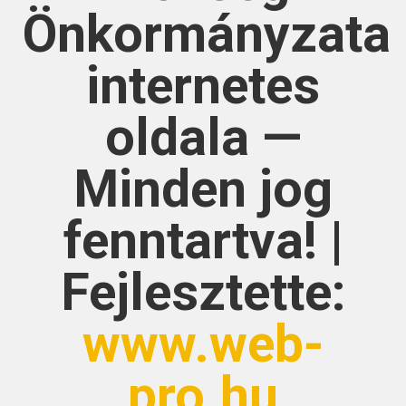
Önkormányzata
internetes
oldala —
Minden jog
fenntartva! |
Fejlesztette:
www.web-
pro.hu