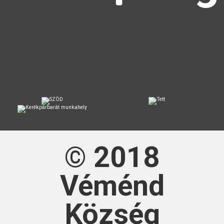
© 2018
Véménd
Község