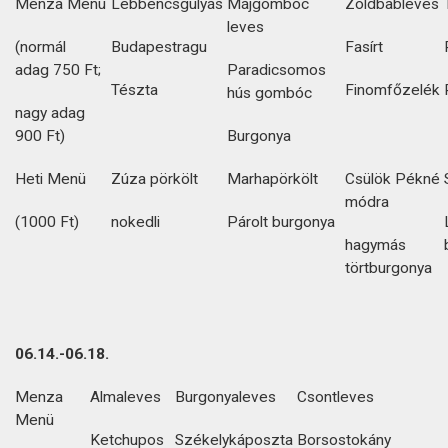
Menza Menü
Lebbencsgulyás
Májgombóc
Zöldbableves
leves
(normál
Budapestragu
Fasírt
adag 750 Ft;
Paradicsomos
Tészta
Finomfőzelék
hús gombóc
nagy adag
900 Ft)
Burgonya
Heti Menü
Zúza pörkölt
Marhapörkölt
Csülök Pékné
módra
(1000 Ft)
nokedli
Párolt burgonya
hagymás
törtburgonya
06.14.-06.18.
Menza
Almaleves
Burgonyaleves
Csontleves
Menü
Ketchupos
Székelykáposzta
Borsostokány