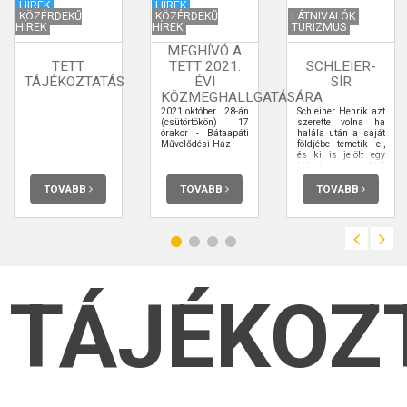
HÍREK
HÍREK
KÖZÉRDEKŰ
KÖZÉRDEKŰ
LÁTNIVALÓK
HÍREK
HÍREK
TURIZMUS
MEGHÍVÓ A
TETT
TETT 2021.
SCHLEIER-
TÁJÉKOZTATÁS
ÉVI
SÍR
KÖZMEGHALLGATÁSÁRA
2021.október 28-án
Schleiher Henrik azt
(csütörtökön) 17
szerette volna ha
órakor - Bátaapáti
halála után a saját
Művelődési Ház
földjébe temetik el,
és ki is jelölt egy
helyet családi
temetőnek a háza
mögötti diófás
TOVÁBB
TOVÁBB
TOVÁBB
kertben. A
családtagok ez ellen
messze menőkig
tiltakoztak, nem
akartak sírokat látni
saját kertjükben.
TÁJÉKOZ