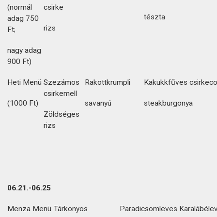
(normál
csirke
tészta
adag 750
rizs
Ft;
nagy adag
900 Ft)
Heti Menü
Szezámos
Rakottkrumpli
Kakukkfűves csirkec
csirkemell
(1000 Ft)
savanyú
steakburgonya
Zöldséges
rizs
06.21.-06.25
Menza Menü
Tárkonyos
Paradicsomleves
Karalábéle