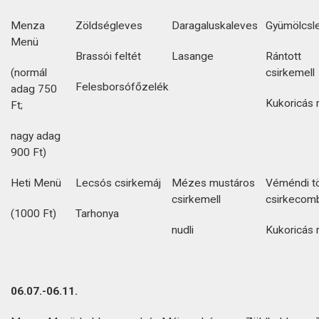
Menza
Zöldségleves
Daragaluskaleves
Gyümölcsl
Menü
Brassói feltét
Lasange
Rántott
(normál
csirkemell
Felesborsófőzelék
adag 750
Kukoricás 
Ft;
nagy adag
900 Ft)
Heti Menü
Lecsós csirkemáj
Mézes mustáros
Véméndi tö
csirkemell
csirkecom
(1000 Ft)
Tarhonya
nudli
Kukoricás 
06.07.-06.11.