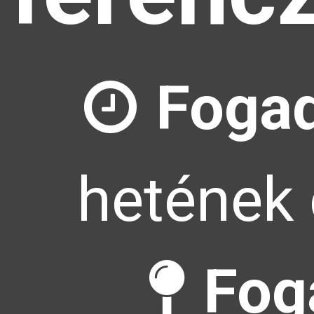
Fogad
hetének 
Fog