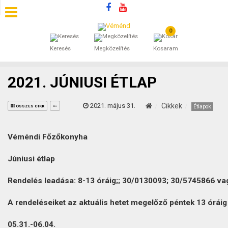
0
SZÁLLÁSOK
Keresés
Megközelítés
Kosaram
BEJEGYZÉSEK
2021. JÚNIUSI ÉTLAP
ÁLTALÁNOS SZERZŐDÉSI FELTÉTELEK
2021. május 31.
Cikkek
Étlapok
ÖSSZES CIKK
KINCSES BARANYA VÉMÉND
Véméndi Főzőkonyha
KAPCSOLAT
Júniusi
étlap
Rendelés leadása: 8-13 óráig;; 30/0130093; 30/5745866 va
A rendeléseiket az aktuális hetet megelőző péntek 13 óráig t
05.31.-06.04.