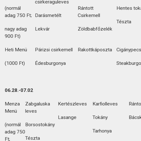
csirkeraguleves
(normál
Rántott
Hentes tok
adag 750 Ft;
Darásmetélt
Csirkemell
Tészta
nagy adag
Lekvár
Zöldbabfőzelék
900 Ft)
Heti Menü
Párizsi csirkemell
Rakottkáposzta
Cigánypec
(1000 Ft)
Édesburgonya
Steakburg
06.28.-07.02
Menza
Zabgaluska
Kertészleves
Karfiolleves
Ránto
Menü
leves
Lasange
Tokány
Bácsk
(normál
Borsostokány
Tarhonya
adag 750
Tészta
Ft;