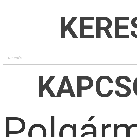
KERE
KAPCS
Polgárm