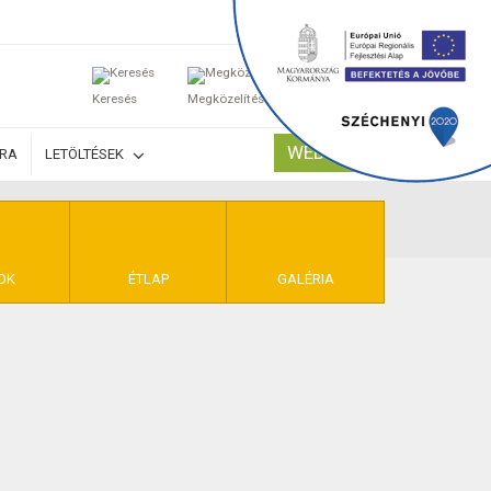
0
Keresés
Megközelítés
Kosaram
WEBSHOP
ÚRA
LETÖLTÉSEK
TELEK
OK
ÉTLAP
GALÉRIA