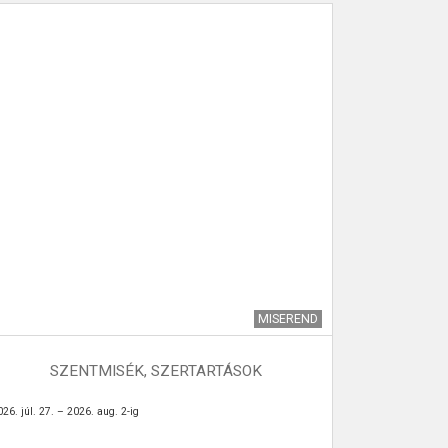
MISEREND
SZENTMISÉK, SZERTARTÁSOK
26. júl. 27. – 2026. aug. 2-ig
A társadalom 
növekedése az
jelensége. A 6
kisebb hullám