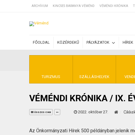
ARCHÍVUM
KINCSES BARANYA VÉMÉND
VÉMÉNDI KRÓNIKA
T
SZÁLLÁSOK
FŐOLDAL
KÖZÉRDEKŰ
PÁLYÁZATOK
HÍREK
BEJEGYZÉSEK
ÁLTALÁNOS SZ
TURIZMUS
SZÁLLÁSHELYEK
VEND
VÉMÉNDI KRÓNIKA / IX. 
KINCSES BARA
2022. október 27.
Cikke
ÖSSZES CIKK
Az Önkormányzati Hírek 500 példányban jelenik 