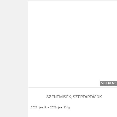
TÉZMÉNYEK
MISEREND
SZENTMISÉK, SZERTARTÁSOK
ok arányának
2026. jan. 5. – 2026. jan. 11-ig
ó társadalmi
évtizedekben –
jesebben fog