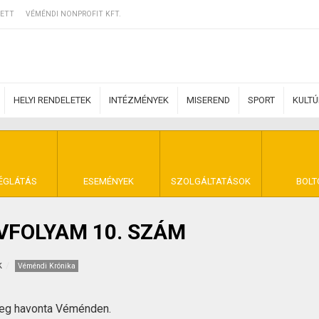
ETT
VÉMÉNDI NONPROFIT KFT.
HELYI RENDELETEK
INTÉZMÉNYEK
MISEREND
SPORT
KULT
ERZŐDÉSI FELTÉ
ÉGLÁTÁS
ESEMÉNYEK
SZOLGÁLTATÁSOK
BOLT
ÉVFOLYAM 10. SZÁM
NYA VÉMÉND
k
Véméndi Krónika
meg havonta Véménden.