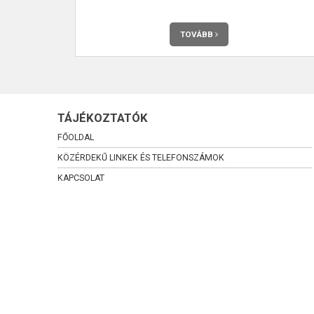
 30 százaléka
ebb népesség
TOVÁBB
TÁJÉKOZTATÓK
FŐOLDAL
KÖZÉRDEKŰ LINKEK ÉS TELEFONSZÁMOK
KAPCSOLAT