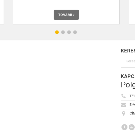
TOVÁBB
KERE
KAPC
Polg
TE
E-M
CÍM