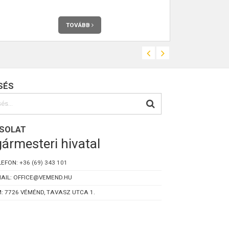
növekedni. 20
lesz 65 éves
egyharmada egy
TOVÁBB
SÉS
SOLAT
ármesteri hivatal
LEFON:
+36 (69) 343 101
AIL: OFFICE@VEMEND.HU
: 7726 VÉMÉND, TAVASZ UTCA 1.