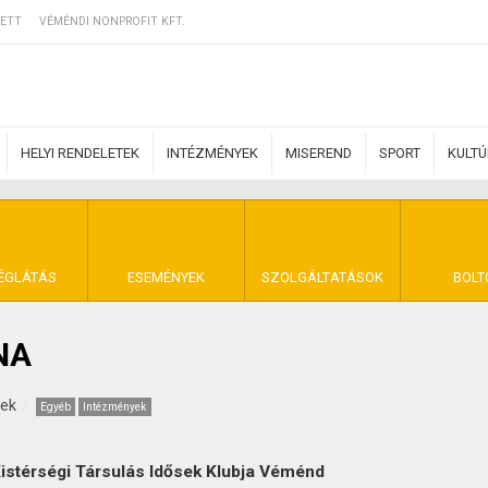
ETT
VÉMÉNDI NONPROFIT KFT.
HELYI RENDELETEK
INTÉZMÉNYEK
MISEREND
SPORT
KULT
ERZŐDÉSI FELTÉ
ÉGLÁTÁS
ESEMÉNYEK
SZOLGÁLTATÁSOK
BOLT
NA
NYA VÉMÉND
kek
Egyéb
Intézmények
stérségi Társulás Idősek Klubja Véménd