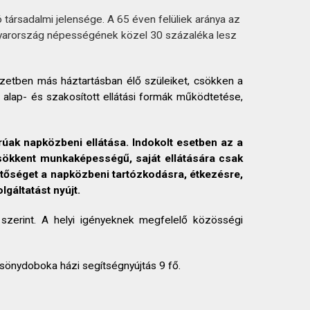
ársadalmi jelensége. A 65 éven felüliek aránya az
gyarország népességének közel 30 százaléka lesz
zetben más háztartásban élő szüleiket, csökken a
 alap- és szakosított ellátási formák működtetése,
úak napközbeni ellátása. Indokolt esetben az a
csökkent munkaképességű, saját ellátására csak
hetőséget a napközbeni tartózkodásra, étkezésre,
lgáltatást nyújt.
ny szerint. A helyi igényeknek megfelelő közösségi
rcsönydoboka házi segítségnyújtás 9 fő.