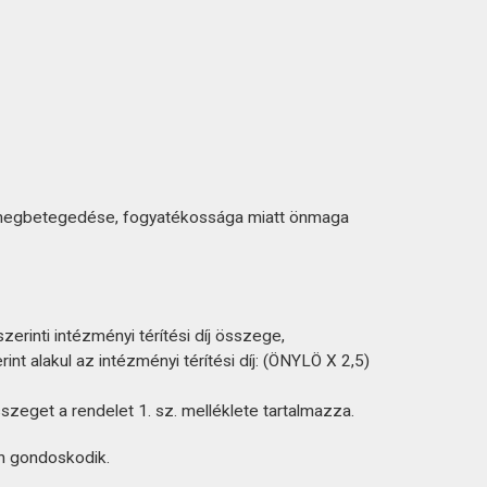
kut megbetegedése, fogyatékossága miatt önmaga
rinti intézményi térítési díj összege,
nt alakul az intézményi térítési díj: (ÖNYLÖ X 2,5)
szeget a rendelet 1. sz. melléklete tartalmazza.
n gondoskodik.