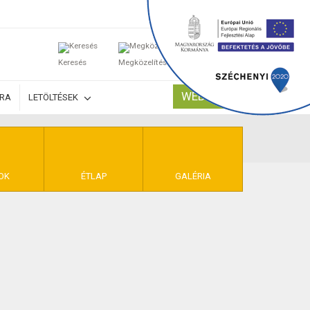
0
Keresés
Megközelítés
Kosaram
WEBSHOP
ÚRA
LETÖLTÉSEK
TELEK
OK
ÉTLAP
GALÉRIA