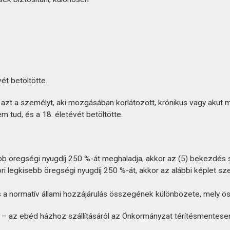
ét betöltötte.
eni azt a személyt, aki mozgásában korlátozott, krónikus vagy a
m tud, és a 18. életévét betöltötte.
 öregségi nyugdíj 250 %-át meghaladja, akkor az (5) bekezdés sze
 legkisebb öregségi nyugdíj 250 %-át, akkor az alábbi képlet szeri
és a normatív állami hozzájárulás összegének különbözete, mely ös
– az ebéd házhoz szállításáról az Önkormányzat térítésmentese