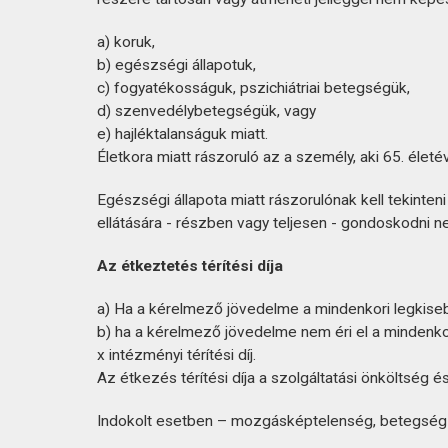
a) koruk,
b) egészségi állapotuk,
c) fogyatékosságuk, pszichiátriai betegségük,
d) szenvedélybetegségük, vagy
e) hajléktalanságuk miatt.
Életkora miatt rászoruló az a személy, aki 65. életév
Egészségi állapota miatt rászorulónak kell tekint
ellátására - részben vagy teljesen - gondoskodni ne
Az étkeztetés térítési díja
a) Ha a kérelmező jövedelme a mindenkori legkisebb
b) ha a kérelmező jövedelme nem éri el a mindenkori
x intézményi térítési díj.
Az étkezés térítési díja a szolgáltatási önköltség 
Indokolt esetben – mozgásképtelenség, betegség 