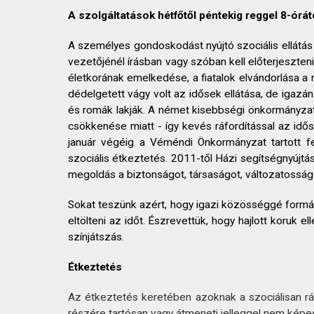
A szolgáltatások hétfőtől péntekig reggel 8-órát
A személyes gondoskodást nyújtó szociális ellátás ö
vezetőjénél írásban vagy szóban kell előterjeszten
életkorának emelkedése, a fiatalok elvándorlása a
dédelgetett vágy volt az idősek ellátása, de igazán
és romák lakják. A német kisebbségi önkormányzat 
csökkenése miatt - így kevés ráfordítással az idős
január végéig a Véméndi Önkormányzat tartott fe
szociális étkeztetés. 2011-től Házi segítségnyújt
megoldás a biztonságot, társaságot, változatossá
Sokat teszünk azért, hogy igazi közösséggé formál
eltölteni az időt. Észrevettük, hogy hajlott koruk
színjátszás.
Étkeztetés
Az étkeztetés keretében azoknak a szociálisan rász
részére tartósan vagy átmeneti jelleggel nem képes