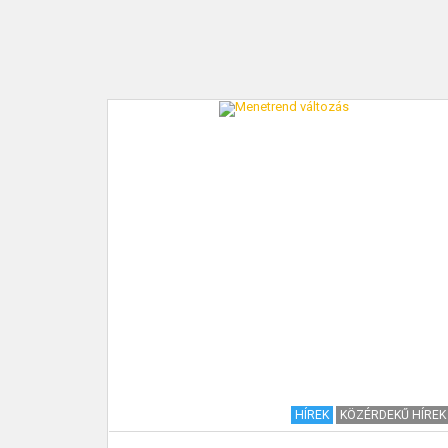
EKŰ HÍREK
HÍREK
KÖZÉRDEKŰ HÍREK