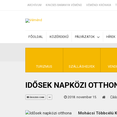
ARCHÍVUM
KINCSES BARANYA VÉMÉND
VÉMÉNDI KRÓNIKA
T
SZÁLLÁSOK
FŐOLDAL
KÖZÉRDEKŰ
PÁLYÁZATOK
HÍREK
BEJEGYZÉSEK
ÁLTALÁNOS SZ
TURIZMUS
SZÁLLÁSHELYEK
VEND
IDŐSEK NAPKÖZI OTTHO
KINCSES BARA
2018. november 15.
Cik
ÖSSZES CIKK
Mohácsi Többcélú Ki