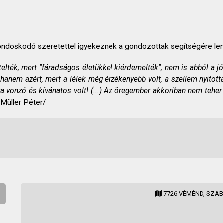
ondoskodó szeretettel igyekeznek a gondozottak segítségére len
telték, mert "fáradságos életükkel kiérdemelték", nem is abból a jó
hanem azért, mert a lélek még érzékenyebb volt, a szellem nyitotta
ra vonzó és kívánatos volt! (...) Az öregember akkoriban nem teher 
Müller Péter/
7726 VÉMÉND, SZAB