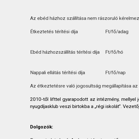
Az ebéd házhoz szállítása nem rászoruló kérelmező 
Étkeztetés térítési díja
Ft/fő/adag
Ebéd házhozszállítás térítési díja
Ft/fő/hó
Nappali ellátás térítési díja
Ft/fő/nap
Az étkeztetésre való jogosultság megállapítása az
2010-től lifttel gyarapodott az intézmény, mell
nyugdíjasklub veszi birtokba a „régi iskolát”. Vezető
Dolgozók: