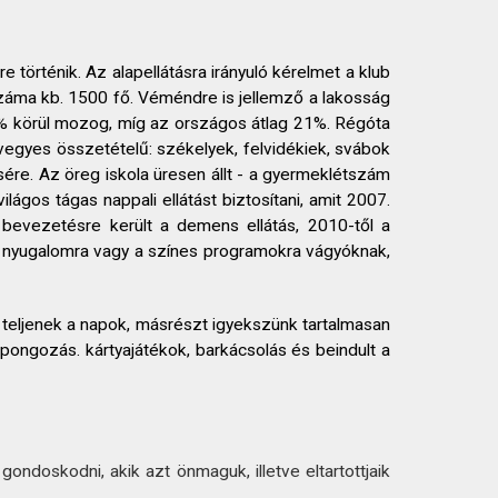
 történik. Az alapellátásra irányuló kérelmet a klub
 száma kb. 1500 fő. Véméndre is jellemző a lakosság
25% körül mozog, míg az országos átlag 21%. Régóta
u vegyes összetételű: székelyek, felvidékiek, svábok
ére. Az öreg iskola üresen állt - a gyermeklétszám
ágos tágas nappali ellátást biztosítani, amit 2007.
 bevezetésre került a demens ellátás, 2010-től a
e, nyugalomra vagy a színes programokra vágyóknak,
 teljenek a napok, másrészt igyekszünk tartalmasan
gpongozás. kártyajátékok, barkácsolás és beindult a
ondoskodni, akik azt önmaguk, illetve eltartottjaik