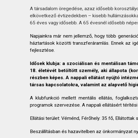
KAPCSOLAT
A társadalom öregedése, azaz idősebb korosztályo
elkövetkező évtizedekben – kisebb hullámzásokka
65 éves vagy idősebb. A 65 évesnél idősebb népe
Napjainkra már nem jellemző, hogy több generáci
háztartások közötti transzferáramlás. Ennek az ig
fejlesztése.
Idősek klubja:
a szociálisan és mentálisan tám
18. életévét betöltött személy, aki állapota 
részben képes.
A nappali ellátást nyújtó intéz
társas kapcsolatokra, valamint az alapvető higién
A klubfunkció mellett mentális ellátás, foglalkoz
programok szervezése. A nappali ellátásért térítési dí
Ellátási terület: Véménd, Férőhely: 35 fő, Ellátott
Beszállításban és hazavitelben az önkormányzat nyú