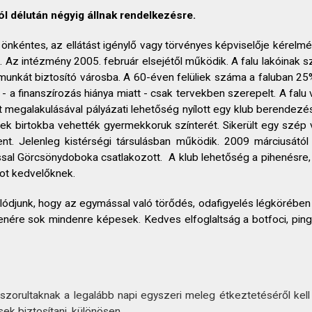
ól délután négyig állnak rendelkezésre.
nkéntes, az ellátást igénylő vagy törvényes képviselője kérelmére
i. Az intézmény 2005. február elsejétől működik. A falu lakóinak
 munkát biztosító városba. A 60-éven felüliek száma a faluban 
 - a finanszírozás hiánya miatt - csak tervekben szerepelt. A fal
megalakulásával pályázati lehetőség nyílott egy klub berendezés
ek birtokba vehették gyermekkoruk színterét. Sikerült egy szép vil
nt. Jelenleg kistérségi társulásban működik. 2009 márciusától
ással Görcsönydoboka csatlakozott. A klub lehetőség a pihenésr
got kedvelőknek.
ódjunk, hogy az egymással való törődés, odafigyelés légkörében
 ellenére sok mindenre képesek. Kedves elfoglaltság a botfoci, pin
orultaknak a legalább napi egyszeri meleg étkeztetéséről kell g
ek biztosítani, különösen