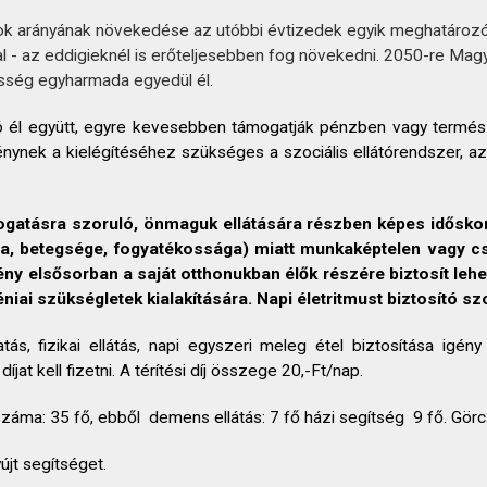
k arányának növekedése az utóbbi évtizedek egyik meghatározó t
l - az eddigieknél is erőteljesebben fog növekedni. 2050-re Ma
sség egyharmada egyedül él.
ó él együtt, egyre kevesebben támogatják pénzben vagy termés
énynek a kielégítéséhez szükséges a szociális ellátórendszer, az
ogatásra szoruló, önmaguk ellátására részben képes időskor
(kora, betegsége, fogyatékossága) miatt munkaképtelen vagy 
mény elsősorban a saját otthonukban élők részére biztosít le
iai szükségletek kialakítására. Napi életritmust biztosító szo
tatás, fizikai ellátás, napi egyszeri meleg étel biztosítása igé
jat kell fizetni. A térítési díj összege 20,-Ft/nap.
ak száma: 35 fő, ebből demens ellátás: 7 fő házi segítség 9 fő. Gö
jt segítséget.