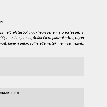
ni.
zan előrelátásból, hogy "egyszer én is öreg leszek, s
bb, s az öregember, óriási élettapasztalatával, olyan
volt, hanem felbecsülhetetlen érték: nem azt nézték,
ADSÁG TÉR 8.