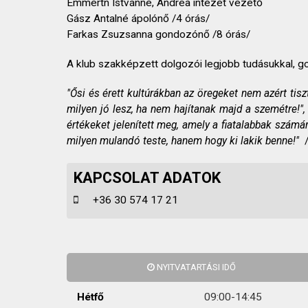
Emmertn Istvánné, Andrea intézet vezető
Gász Antalné ápolónő /4 órás/
Farkas Zsuzsanna gondozónő /8 órás/
A klub szakképzett dolgozói legjobb tudásukkal, g
"Ősi és érett kultúrákban az öregeket nem azért tisz
milyen jó lesz, ha nem hajítanak majd a szemétre!", 
értékeket jelenített meg, amely a fiatalabbak számá
milyen mulandó teste, hanem hogy ki lakik benne!"
/
KAPCSOLAT ADATOK
+36 30 574 17 21
NYITVATARTÁSI IDŐ
Hétfő
09:00-14:45