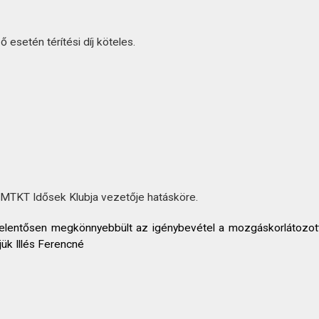
esetén térítési díj köteles.
 MTKT Idősek Klubja vezetője hatásköre.
yel jelentősen megkönnyebbült az igénybevétel a mozgáskorlátoz
jük Illés Ferencné