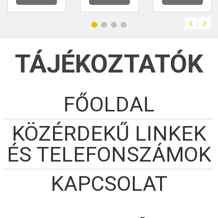
egy kővályúba.
Nevét, az egykor öt
egymás mellett lévő
vályúról kapta,
melyek állatok
itatását szolgálták.
A forrás nagyon
bővizű, vízhozama:
60-100 liter/perces.
TÁJÉKOZTATÓK
FŐOLDAL
KÖZÉRDEKŰ LINKEK
ÉS TELEFONSZÁMOK
KAPCSOLAT