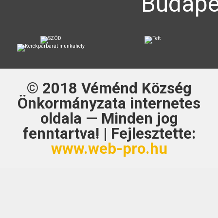
Budapes
© 2018
Véménd Község
Önkormányzata
internetes
oldala — Minden jog
fenntartva! | Fejlesztette:
www.web-pro.hu