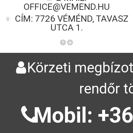
OFFICE@VEMEND.HU
CÍM: 7726 VÉMÉND, TAVASZ
UTCA 1.
Körzeti megbízot
rendőr t
Mobil: +36