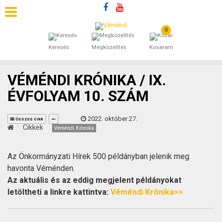
0
SZÁLLÁSOK
Keresés
Megközelítés
Kosaram
BEJEGYZÉSEK
VÉMÉNDI KRÓNIKA / IX.
ÁLTALÁNOS SZERZŐDÉSI FELTÉTELEK
ÉVFOLYAM 10. SZÁM
KINCSES BARANYA VÉMÉND
2022. október 27.
ÖSSZES CIKK
Cikkek
Véméndi Krónika
KAPCSOLAT
Az Önkormányzati Hírek 500 példányban jelenik meg
havonta Véménden.
Az aktuális és az eddig megjelent példányokat
letöltheti a linkre kattintva:
Véméndi Krónika>>