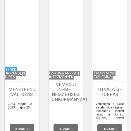
HÍREK
KÖZÉRDEKŰ
ÖNKORMÁNYZATI
LÁTNIVALÓK
HÍREK
INTÉZMÉNYEK
TURIZMUS
VÉMÉNDI
MENETREND
NÉMET
ÖTVÁLYÚS-
VÁLTOZÁS
NEMZETISÉGI
FORRÁS
ÖNKORMÁNYZAT
2023. május 03. -
Véménden a Dobó
2023. május 25.
Katalin utca végénél,
lakóházak mellett
fakad a forrás.
Téglából épített
betonozott támfalból
kiálló vascsőből
folyik a forrás vize
TOVÁBB
TOVÁBB
TOVÁBB