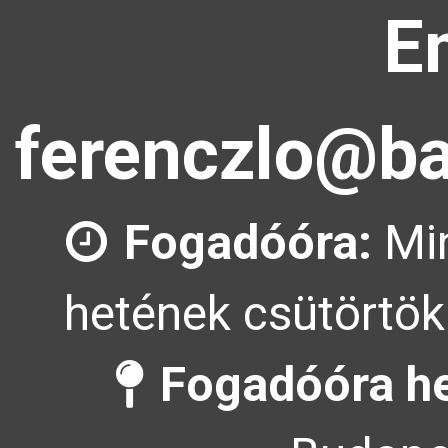
E
ferenczlo@ba
Fogadóóra:
Min
hetének csütörtök
Fogadóóra he