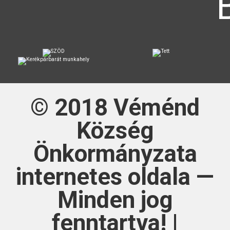
© 2018
Véménd
Község
Önkormányzata
internetes oldala —
Minden jog
fenntartva! |