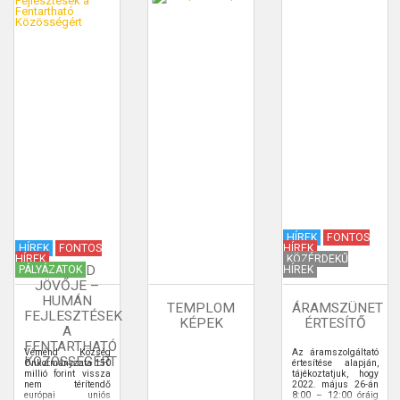
HÍREK
FONTOS
HÍREK
FONTOS
HÍREK
HÍREK
KÖZÉRDEKŰ
VÉMÉND
PÁLYÁZATOK
HÍREK
JÖVŐJE –
HUMÁN
TEMPLOM
ÁRAMSZÜNET
FEJLESZTÉSEK
KÉPEK
ÉRTESÍTŐ
A
FENTARTHATÓ
Véménd Község
Az áramszolgáltató
KÖZÖSSÉGÉRT
Önkormányzata 150
értesítése alapján,
millió forint vissza
tájékoztatjuk, hogy
nem térítendő
2022. május 26-án
európai uniós
8:00 – 12:00 óráig