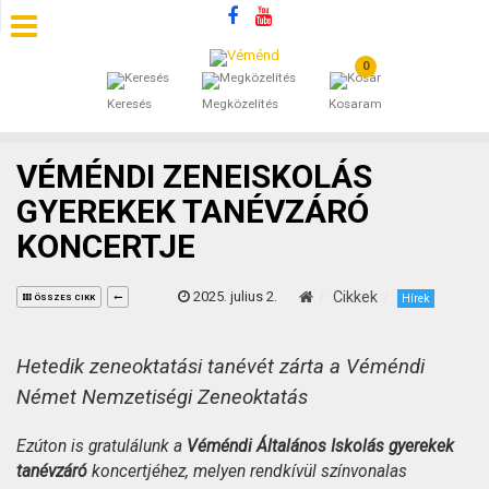
0
SZÁLLÁSOK
Keresés
Megközelítés
Kosaram
BEJEGYZÉSEK
VÉMÉNDI ZENEISKOLÁS
ÁLTALÁNOS SZERZŐDÉSI FELTÉTELEK
GYEREKEK TANÉVZÁRÓ
KONCERTJE
KINCSES BARANYA VÉMÉND
2025. julius 2.
Cikkek
KAPCSOLAT
Hírek
ÖSSZES CIKK
Hetedik zeneoktatási tanévét zárta a Véméndi
Német Nemzetiségi Zeneoktatás
Ezúton is gratulálunk a
Véméndi Általános Iskolás gyerekek
tanévzáró
koncertjéhez, melyen rendkívül színvonalas