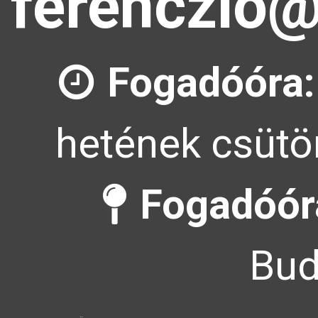
ferenczlo@
Fogadóóra:
hetének csütör
Fogadóóra
Bud