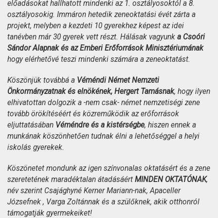
előadásokat hallhatott mindenki az 1. osztályosoktól a 8.
osztályosokig. Immáron hetedik zeneoktatási évét zárta a
projekt, melyben a kezdeti 10 gyerekhez képest az idei
tanévben már 30 gyerek vett részt. Hálásak vagyunk
a Csoóri
Sándor Alapnak és az Emberi Erőforrások Minisztériumának
hogy elérhetővé teszi mindenki számára a zeneoktatást.
Köszönjük továbbá a
Véméndi Német Nemzeti
Önkormányzatnak és elnökének,
Hergert Tamásnak
, hogy ilyen
elhivatottan dolgozik a -nem csak- német nemzetiségi zene
tovább örökítéséért és közreműködik az erőforrások
eljuttatásában
Véméndre és a kistérségbe
, hiszen ennek a
munkának köszönhetően tudnak élni a lehetőséggel a helyi
iskolás gyerekek.
Köszönetet mondunk az igen színvonalas oktatásért és a zene
szeretetének maradéktalan átadásáért
MINDEN OKTATÓNAK
,
név szerint Csajághyné Kerner Mariann-nak, Apaceller
Józsefnek , Varga Zoltánnak és a szülőknek, akik otthonról
támogatják gyermekeiket!