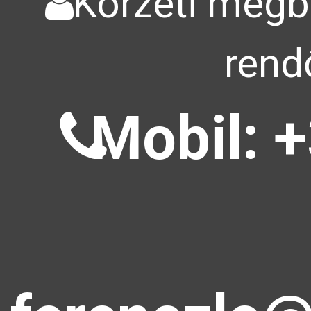
Körzeti megbí
rend
Mobil: +