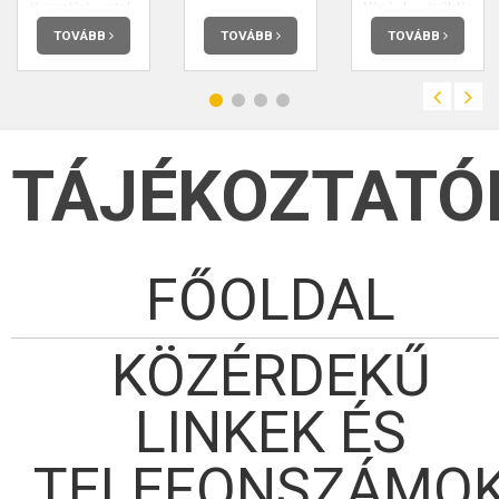
támogatást nyert el.
Véménd területén
tervezett
áramszünet lesz.
TOVÁBB
TOVÁBB
TOVÁBB
TÁJÉKOZTATÓ
FŐOLDAL
KÖZÉRDEKŰ
LINKEK ÉS
TELEFONSZÁMO