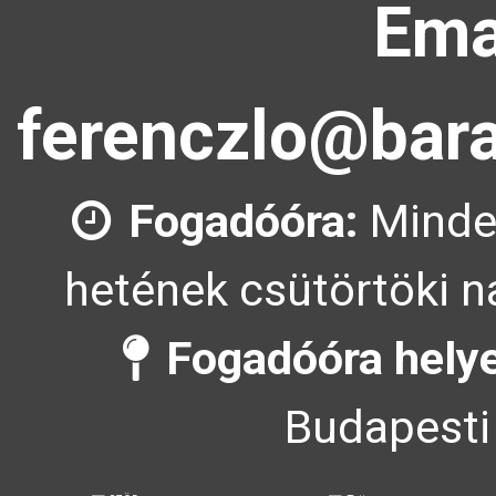
Ema
ferenczlo@bara
Fogadóóra:
Minde
hetének csütörtöki n
Fogadóóra helye
Budapesti