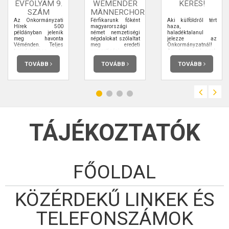
ÉVFOLYAM 9.
WEMENDER
KÉRÉS!
SZÁM
MÄNNERCHOR
Az Önkormányzati
Férfikarunk főként
Aki külföldről tért
Hírek 500
magyarországi
haza,
példányban jelenik
német nemzetiségi
haladéktalanul
meg havonta
népdalokat szólaltat
jelezze az
Véménden. Teljes
meg eredeti
Önkormányzatnál!
terjedelmében
nemzetiségi
Az utcán csak azok
elolvashatja.
viseletben többnyire
tartózkodjanak akik
hangszeres
dolgozni vagy
TOVÁBB
TOVÁBB
TOVÁBB
kísérettel.
bevásárolni
mennek!!!
TÁJÉKOZTATÓK
FŐOLDAL
KÖZÉRDEKŰ LINKEK ÉS
TELEFONSZÁMOK