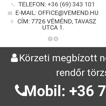
TELEFON:
+36 (69) 343 101
E-MAIL: OFFICE@VEMEND.HU
CÍM: 7726 VÉMÉND, TAVASZ
UTCA 1.
Körzeti megbízott n
rendőr törz
Mobil: +36 