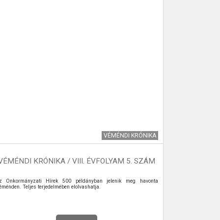
VÉMÉNDI KRÓNIKA
VÉMÉNDI KRÓNIKA / VIII. ÉVFOLYAM 5. SZÁM
z Önkormányzati Hírek 500 példányban jelenik meg havonta
éménden. Teljes terjedelmében elolvashatja.