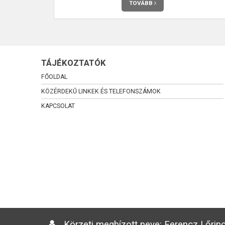
TOVÁBB
TÁJÉKOZTATÓK
FŐOLDAL
KÖZÉRDEKŰ LINKEK ÉS TELEFONSZÁMOK
KAPCSOLAT
Körzeti megbízott neve: Ferencz Lőrinc