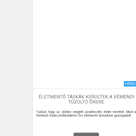
TÉZMÉNYEK
HÍREK
ÉLETMENTŐ TÁSKÁK KERÜLTEK A VÉMÉNDI
TŰZOLTÓ ŐRSRE
Tudjuk, hogy az időben megtett újraélesztés életet menthet. Most 
Véméndi Katasztrófavédelmi Őrs életmentő táskákkal gyarapodott.