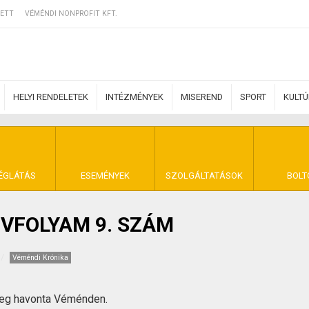
ETT
VÉMÉNDI NONPROFIT KFT.
HELYI RENDELETEK
INTÉZMÉNYEK
MISEREND
SPORT
KULT
ERZŐDÉSI FELTÉ
ÉGLÁTÁS
ESEMÉNYEK
SZOLGÁLTATÁSOK
BOLT
 ÉVFOLYAM 9. SZÁM
NYA VÉMÉND
Véméndi Krónika
meg havonta Véménden.