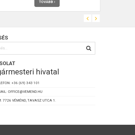
TOVÁBB
SÉS
SOLAT
ármesteri hivatal
LEFON:
+36 (69) 343 101
AIL: OFFICE@VEMEND.HU
: 7726 VÉMÉND, TAVASZ UTCA 1.