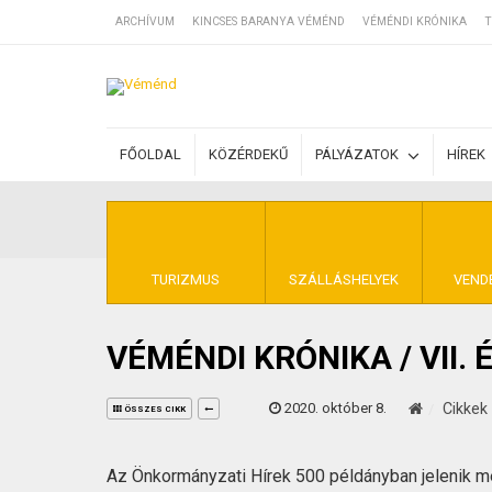
ARCHÍVUM
KINCSES BARANYA VÉMÉND
VÉMÉNDI KRÓNIKA
T
SZÁLLÁSOK
FŐOLDAL
KÖZÉRDEKŰ
PÁLYÁZATOK
HÍREK
BEJEGYZÉSEK
ÁLTALÁNOS SZ
TURIZMUS
SZÁLLÁSHELYEK
VEND
VÉMÉNDI KRÓNIKA / VII.
KINCSES BARA
2020. október 8.
Cikkek
ÖSSZES CIKK
Az Önkormányzati Hírek 500 példányban jelenik 