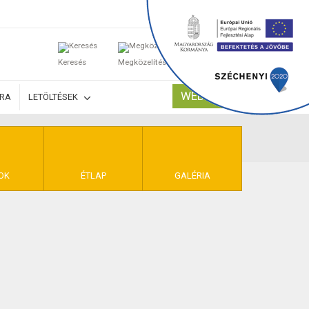
0
Keresés
Megközelítés
Kosaram
WEBSHOP
ÚRA
LETÖLTÉSEK
TELEK
OK
ÉTLAP
GALÉRIA