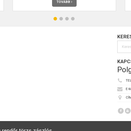
TOVÁBB
KERE
KAPC
Polg
TE
E-M
CÍM
 rendőr törzs zászlós