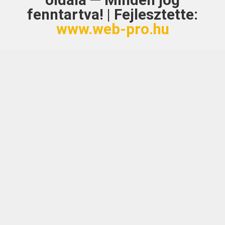
oldala — Minden jog
fenntartva! | Fejlesztette:
www.web-pro.hu