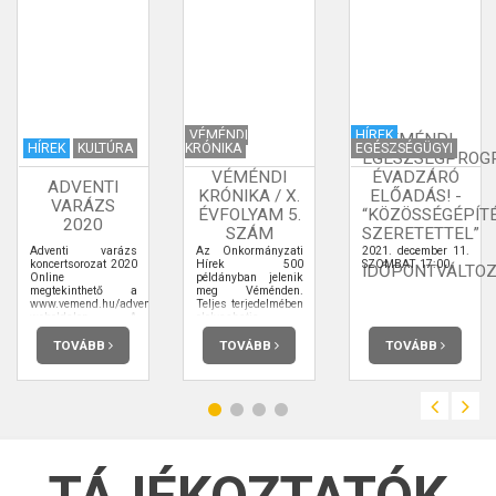
VÉMÉNDI
HÍREK
VÉMÉNDI
HÍREK
KULTÚRA
KRÓNIKA
EGÉSZSÉGÜGYI
EGÉSZSÉGPROG
VÉMÉNDI
ÉVADZÁRÓ
ADVENTI
KRÓNIKA / X.
ELŐADÁS! -
VARÁZS
ÉVFOLYAM 5.
“KÖZÖSSÉGÉPÍT
2020
SZÁM
SZERETETTEL”
-
Adventi varázs
Az Önkormányzati
2021. december 11.
koncertsorozat 2020
Hírek 500
SZOMBAT 17:00
IDŐPONTVÁLTO
Online
példányban jelenik
megtekinthető a
meg Véménden.
www.vemend.hu/advent2020
Teljes terjedelmében
weboldalon. A
elolvashatja.
harmadik rész
premierje:
TOVÁBB
TOVÁBB
TOVÁBB
2020.12.20. 17:00