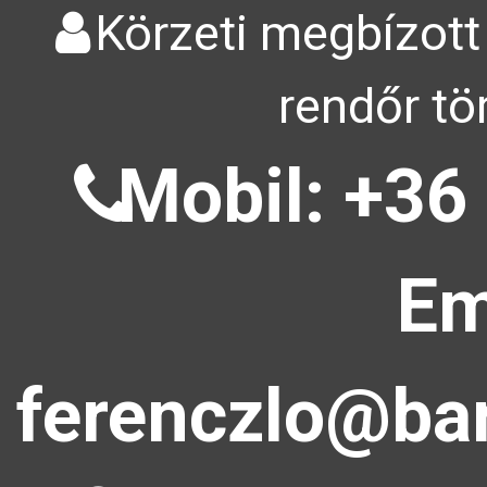
Körzeti megbízott
rendőr tö
Mobil: +36
Em
ferenczlo@bar