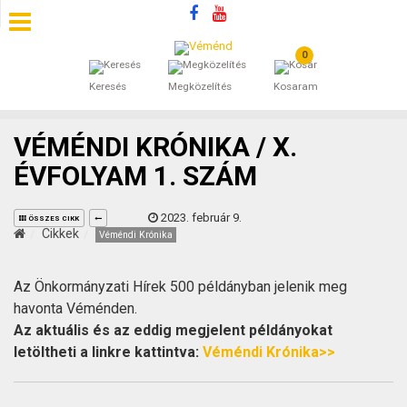
0
SZÁLLÁSOK
Keresés
Megközelítés
Kosaram
BEJEGYZÉSEK
VÉMÉNDI KRÓNIKA / X.
ÁLTALÁNOS SZERZŐDÉSI FELTÉTELEK
ÉVFOLYAM 1. SZÁM
KINCSES BARANYA VÉMÉND
2023. február 9.
ÖSSZES CIKK
Cikkek
Véméndi Krónika
KAPCSOLAT
Az Önkormányzati Hírek 500 példányban jelenik meg
havonta Véménden.
Az aktuális és az eddig megjelent példányokat
letöltheti a linkre kattintva:
Véméndi Krónika>>