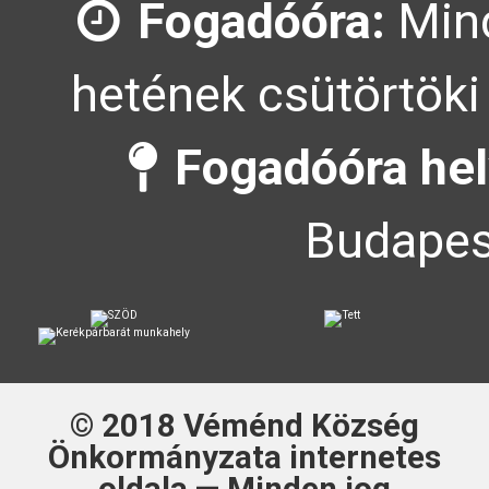
Fogadóóra:
Mind
hetének csütörtöki
Fogadóóra hel
Budapes
© 2018
Véménd Község
Önkormányzata
internetes