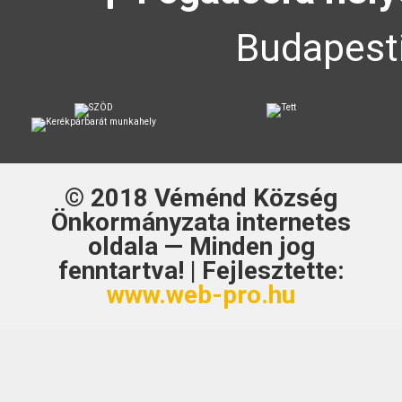
Budapesti
© 2018
Véménd Község
Önkormányzata
internetes
oldala — Minden jog
fenntartva! | Fejlesztette:
www.web-pro.hu