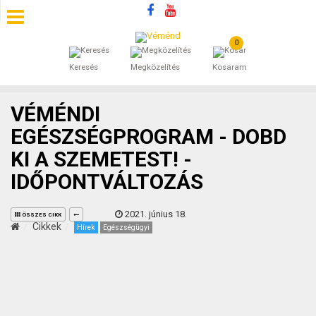
0
SZÁLLÁSOK
Keresés
Megközelítés
Kosaram
BEJEGYZÉSEK
VÉMÉNDI
ÁLTALÁNOS SZERZŐDÉSI FELTÉTELEK
EGÉSZSÉGPROGRAM - DOBD
KI A SZEMETEST! -
KINCSES BARANYA VÉMÉND
IDŐPONTVÁLTOZÁS
KAPCSOLAT
2021. június 18.
ÖSSZES CIKK
Cikkek
Hírek
Egészségügyi