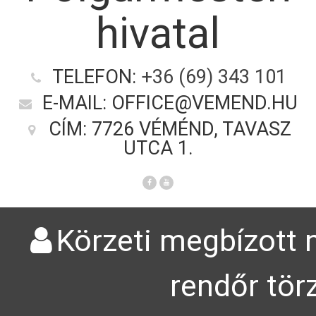
hivatal
TELEFON:
+36 (69) 343 101
E-MAIL: OFFICE@VEMEND.HU
CÍM: 7726 VÉMÉND, TAVASZ
UTCA 1.
Körzeti megbízott n
rendőr tör