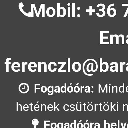
Mobil: +36 
Ema
ferenczlo@bar
Fogadóóra:
Minde
hetének csütörtöki n
Fogadóóra hely