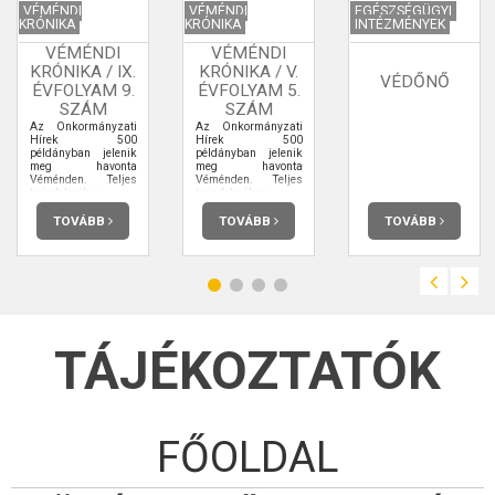
VÉMÉNDI
VÉMÉNDI
EGÉSZSÉGÜGYI
KRÓNIKA
KRÓNIKA
INTÉZMÉNYEK
VÉMÉNDI
VÉMÉNDI
KRÓNIKA / IX.
KRÓNIKA / V.
VÉDŐNŐ
ÉVFOLYAM 9.
ÉVFOLYAM 5.
SZÁM
SZÁM
Az Önkormányzati
Az Önkormányzati
Hírek 500
Hírek 500
példányban jelenik
példányban jelenik
meg havonta
meg havonta
Véménden. Teljes
Véménden. Teljes
terjedelmében
terjedelmében
elolvashatja.
elolvashatja.
TOVÁBB
TOVÁBB
TOVÁBB
TÁJÉKOZTATÓK
FŐOLDAL