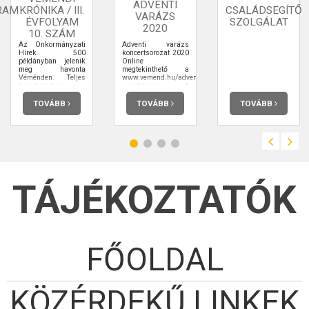
ADVENTI
RAM
KRÓNIKA / III.
CSALÁDSEGÍTŐ
VARÁZS
ÉVFOLYAM
SZOLGÁLAT
2020
10. SZÁM
Az Önkormányzati
Adventi varázs
Hírek 500
koncertsorozat 2020
példányban jelenik
Online
meg havonta
megtekinthető a
Véménden. Teljes
www.vemend.hu/advent2020
terjedelmében
weboldalon. A
elolvashatja.
harmadik rész
premierje:
TOVÁBB
TOVÁBB
TOVÁBB
2020.12.20. 17:00
TÁJÉKOZTATÓK
FŐOLDAL
KÖZÉRDEKŰ LINKEK