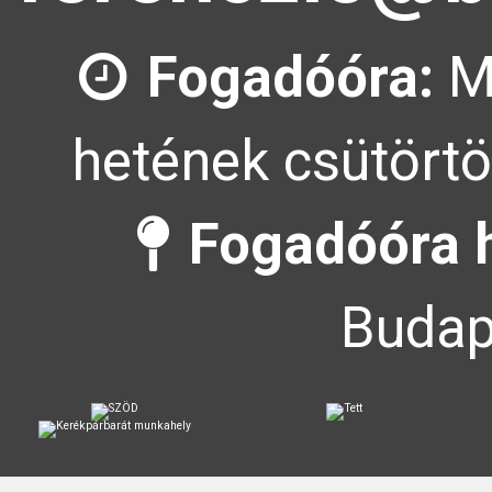
Fogadóóra:
Mi
hetének csütörtö
Fogadóóra h
Budap