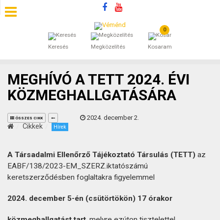
0
SZÁLLÁSOK
Keresés
Megközelítés
Kosaram
BEJEGYZÉSEK
MEGHÍVÓ A TETT 2024. ÉVI
ÁLTALÁNOS SZERZŐDÉSI FELTÉTELEK
KÖZMEGHALLGATÁSÁRA
KINCSES BARANYA VÉMÉND
2024. december 2.
ÖSSZES CIKK
Cikkek
Hírek
KAPCSOLAT
A Társadalmi Ellenőrző Tájékoztató Társulás (TETT)
az
EABF/138/2023-EM_SZERZ.iktatószámú
keretszerződésben foglaltakra figyelemmel
2024. december 5-én (csütörtökön) 17 órakor
közmeghallgatást tart
, melyre ezúton tisztelettel