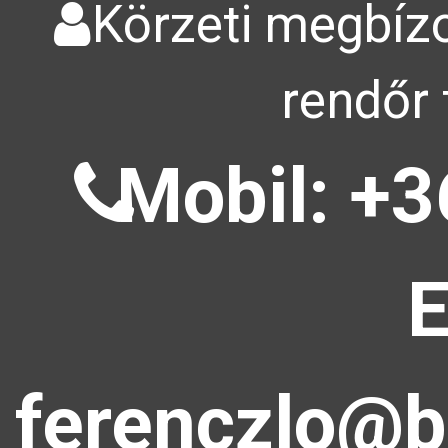
Körzeti megbízo
rendőr 
Mobil: +3
E
ferenczlo@b