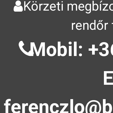
Körzeti megbízo
rendőr 
Mobil: +3
E
ferenczlo@b