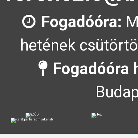
Fogadóóra:
Mi
hetének csütörtö
Fogadóóra h
Budap