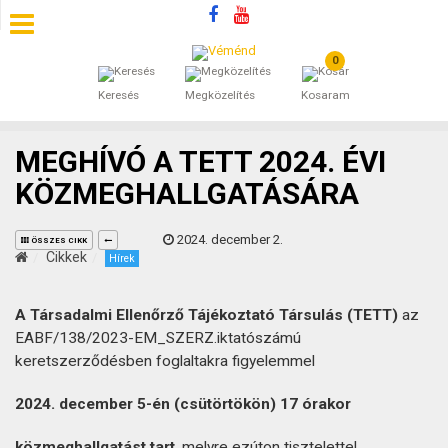
0
SZÁLLÁSOK
Keresés
Megközelítés
Kosaram
BEJEGYZÉSEK
MEGHÍVÓ A TETT 2024. ÉVI
ÁLTALÁNOS SZERZŐDÉSI FELTÉTELEK
KÖZMEGHALLGATÁSÁRA
KINCSES BARANYA VÉMÉND
2024. december 2.
ÖSSZES CIKK
Cikkek
Hírek
KAPCSOLAT
A Társadalmi Ellenőrző Tájékoztató Társulás (TETT)
az
EABF/138/2023-EM_SZERZ.iktatószámú
keretszerződésben foglaltakra figyelemmel
2024. december 5-én (csütörtökön) 17 órakor
közmeghallgatást tart
, melyre ezúton tisztelettel