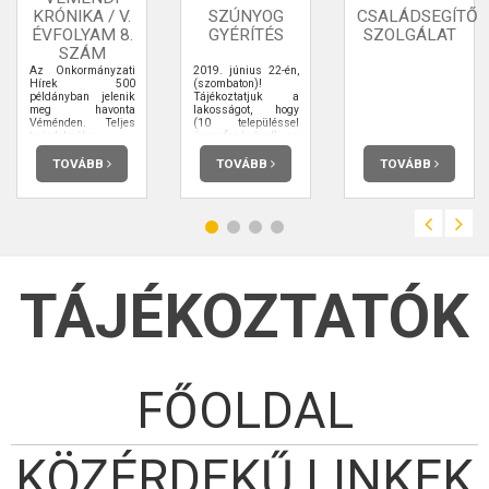
KRÓNIKA / V.
SZÚNYOG
CSALÁDSEGÍTŐ
ÉVFOLYAM 8.
GYÉRÍTÉS
SZOLGÁLAT
SZÁM
Az Önkormányzati
2019. június 22-én,
Hírek 500
(szombaton)!
példányban jelenik
Tájékoztatjuk a
meg havonta
lakosságot, hogy
Véménden. Teljes
(10 településsel
terjedelmében
összefogásával) az
elolvashatja.
Önkormányzat
megbízásából 2019.
TOVÁBB
TOVÁBB
TOVÁBB
június 22-én,
(szombaton) 19.30-
tól légi
szúnyoggyérítésre
kerül sor Véménd
Község belterületén.
Kérjük a
méhészeket, hogy a
méheiket tartsák
TÁJÉKOZTATÓK
bezárva.
FŐOLDAL
KÖZÉRDEKŰ LINKEK