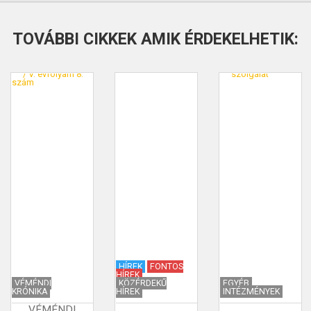
TOVÁBBI CIKKEK AMIK ÉRDEKELHETIK:
HÍREK
FONTOS
HÍREK
VÉMÉNDI
KÖZÉRDEKŰ
EGYÉB
KRÓNIKA
HÍREK
INTÉZMÉNYEK
VÉMÉNDI