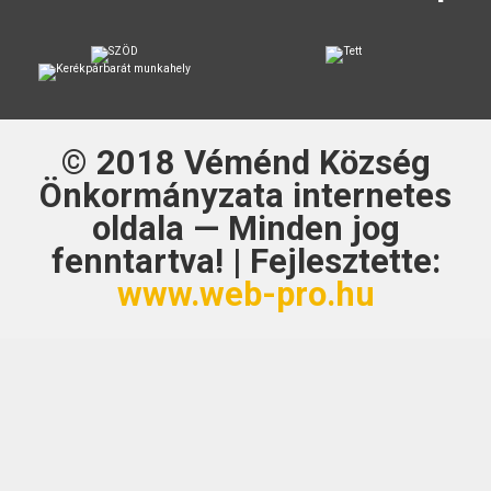
© 2018
Véménd Község
Önkormányzata
internetes
oldala — Minden jog
fenntartva! | Fejlesztette:
www.web-pro.hu