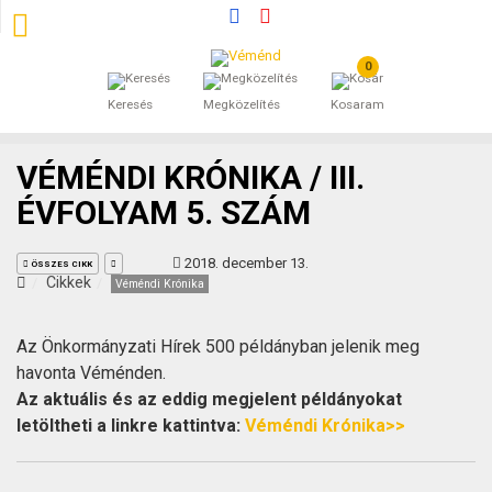
0
SZÁLLÁSOK
Keresés
Megközelítés
Kosaram
BEJEGYZÉSEK
VÉMÉNDI KRÓNIKA / III.
ÁLTALÁNOS SZERZŐDÉSI FELTÉTELEK
ÉVFOLYAM 5. SZÁM
KINCSES BARANYA VÉMÉND
2018. december 13.
ÖSSZES CIKK
Cikkek
Véméndi Krónika
KAPCSOLAT
Az Önkormányzati Hírek 500 példányban jelenik meg
havonta Véménden.
Az aktuális és az eddig megjelent példányokat
letöltheti a linkre kattintva:
Véméndi Krónika>>