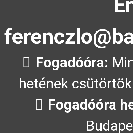
Em
ferenczlo@ba
Fogadóóra:
Min
hetének csütörtöki
Fogadóóra he
Budapes