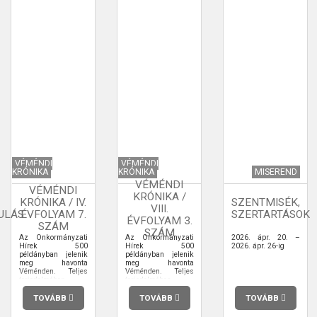
VÉMÉNDI
VÉMÉNDI
KRÓNIKA
KRÓNIKA
MISEREND
VÉMÉNDI
VÉMÉNDI
KRÓNIKA /
KRÓNIKA / IV.
SZENTMISÉK,
VIII.
ULÁS
ÉVFOLYAM 7.
SZERTARTÁSOK
ÉVFOLYAM 3.
SZÁM
SZÁM
Az Önkormányzati
Az Önkormányzati
2026. ápr. 20. –
Hírek 500
Hírek 500
2026. ápr. 26-ig
példányban jelenik
példányban jelenik
meg havonta
meg havonta
Véménden. Teljes
Véménden. Teljes
terjedelmében
terjedelmében
elolvashatja.
elolvashatja.
TOVÁBB
TOVÁBB
TOVÁBB