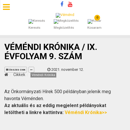
0
SZÁLLÁSOK
Keresés
Megközelítés
Kosaram
BEJEGYZÉSEK
VÉMÉNDI KRÓNIKA / IX.
ÁLTALÁNOS SZERZŐDÉSI FELTÉTELEK
ÉVFOLYAM 9. SZÁM
KINCSES BARANYA VÉMÉND
2021. november 12.
ÖSSZES CIKK
Cikkek
Véméndi Krónika
KAPCSOLAT
Az Önkormányzati Hírek 500 példányban jelenik meg
havonta Véménden.
Az aktuális és az eddig megjelent példányokat
letöltheti a linkre kattintva:
Véméndi Krónika>>