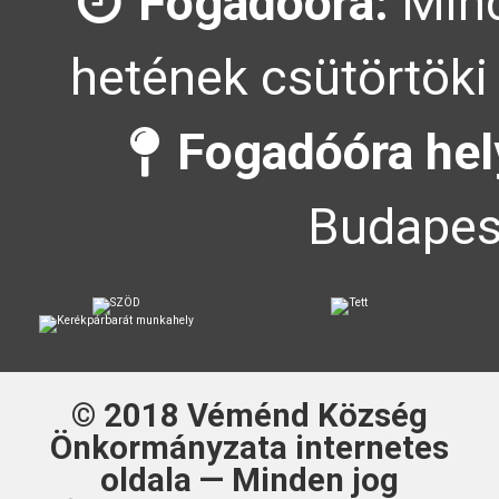
Fogadóóra:
Mind
hetének csütörtöki 
Fogadóóra hel
Budapest
© 2018
Véménd Község
Önkormányzata
internetes
oldala — Minden jog