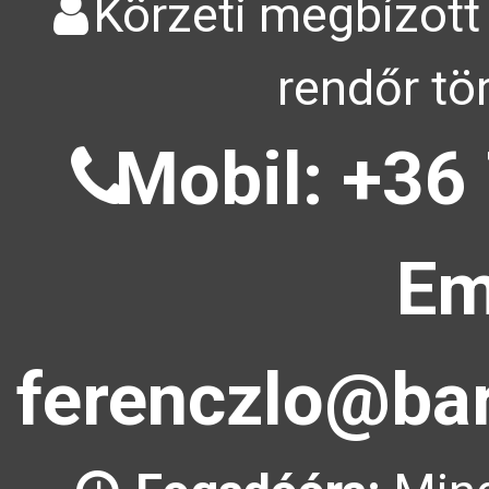
Körzeti megbízott
rendőr tö
Mobil: +36
Em
ferenczlo@bar