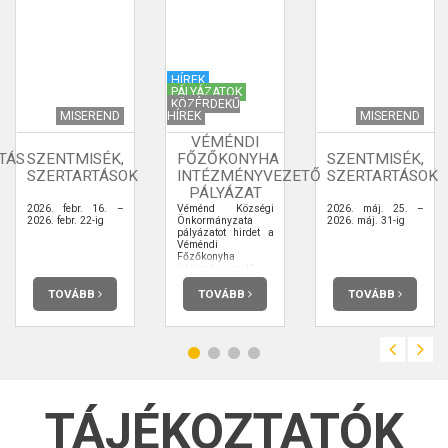
HÍREK
PÁLYÁZATOK
KÖZÉRDEKŰ
MISEREND
HÍREK
MISEREND
VÉMÉNDI
TÁS
SZENTMISÉK,
FŐZŐKONYHA
SZENTMISÉK,
SZERTARTÁSOK
INTÉZMÉNYVEZETŐ
SZERTARTÁSOK
PÁLYÁZAT
2026. febr. 16. –
Véménd Községi
2026. máj. 25. –
2026. febr. 22-ig
Önkormányzata
2026. máj. 31-ig
pályázatot hirdet a
Véméndi
Főzőkonyha
intézményvezető
beosztás ellátására.
TOVÁBB
TOVÁBB
TOVÁBB
TÁJÉKOZTATÓK