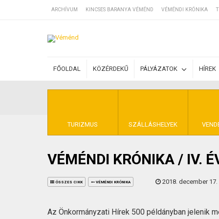
ARCHÍVUM
KINCSES BARANYA VÉMÉND
VÉMÉNDI KRÓNIKA
T
SZÁLLÁSOK
FŐOLDAL
KÖZÉRDEKŰ
PÁLYÁZATOK
HÍREK
BEJEGYZÉSEK
ÁLTALÁNOS SZ
TURIZMUS
SZÁLLÁSHELYEK
VEND
VÉMÉNDI KRÓNIKA / IV. 
KINCSES BARA
2018. december 17.
ÖSSZES CIKK
VÉMÉNDI KRÓNIKA
Az Önkormányzati Hírek 500 példányban jelenik 