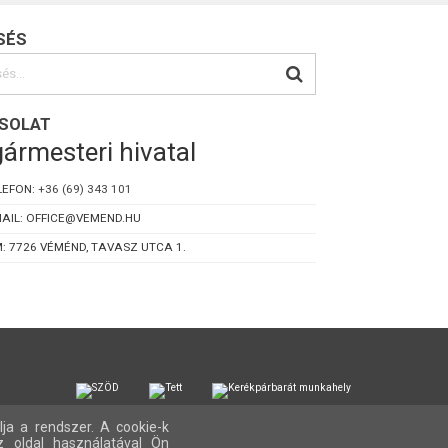
SÉS
SOLAT
ármesteri hivatal
LEFON:
+36 (69) 343 101
AIL: OFFICE@VEMEND.HU
: 7726 VÉMÉND, TAVASZ UTCA 1.
lja a rendszer. A cookie-k
z oldal használatával Ön