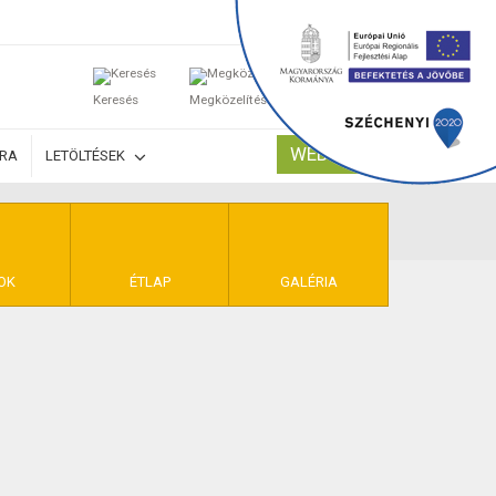
0
Keresés
Megközelítés
Kosaram
WEBSHOP
ÚRA
LETÖLTÉSEK
TELEK
OK
ÉTLAP
GALÉRIA