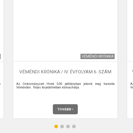
VÉMÉNDI KRÓNIKA
VÉMÉNDI KRÓNIKA / IV. ÉVFOLYAM 6. SZÁM
a
Az Önkormányzati Hírek 500 példányban jelenik meg havonta
A
Véménden. Teljes terjedelmében elolvashatja.
V
TOVÁBB