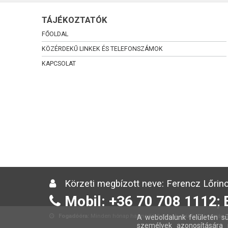
TÁJÉKOZTATÓK
FŐOLDAL
KÖZÉRDEKŰ LINKEK ÉS TELEFONSZÁMOK
KAPCSOLAT
Körzeti megbízott neve: Ferencz Lőrinc
Mobil: +36 70 708 1112; 
Fogadóóra:
Minden hónap harmadik hetének csütörtöki napján 13
A weboldalunk felületén sü
személyek azonosítására 