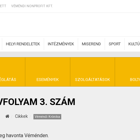
ETT
VÉMÉNDI NONPROFIT KFT.
HELYI RENDELETEK
INTÉZMÉNYEK
MISEREND
SPORT
KULT
ERZŐDÉSI FELTÉ
ÉGLÁTÁS
ESEMÉNYEK
SZOLGÁLTATÁSOK
BOLT
ÉVFOLYAM 3. SZÁM
NYA VÉMÉND
Cikkek
Véméndi Krónika
meg havonta Véménden.