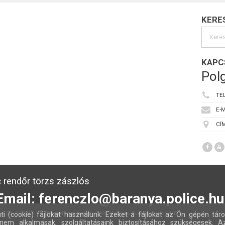
KERE
KAPC
Polg
TE
E-M
CÍM
 rendőr törzs zászlós
Email: ferenczlo@baranya.police.hu
:00 - 15:00
Fogadóóra helye:
7700 Mohács, Budapesti út 14/B
ti (cookie) fájlokat használunk. Ezeket a fájlokat az Ön gépén táro
nem alkalmasak, szolgáltatásaink biztosításához szükségesek. A