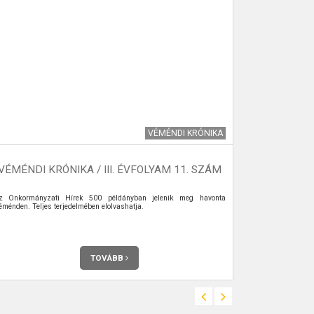
VÉMÉNDI KRÓNIKA
VÉMÉNDI KRÓNIKA / III. ÉVFOLYAM 11. SZÁM
VÉMÉNDI 
z Önkormányzati Hírek 500 példányban jelenik meg havonta
Az Önkormány
éménden. Teljes terjedelmében elolvashatja.
Véménden. Telje
TOVÁBB