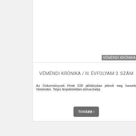
I KRÓNIKA
VÉMÉNDI KRÓNIKA
 9. SZÁM
VÉMÉNDI KRÓNIKA / III. ÉVFOLYAM 3. SZÁM
 meg havonta
Az Önkormányzati Hírek 500 példányban jelenik meg havont
Véménden. Teljes terjedelmében elolvashatja.
TOVÁBB