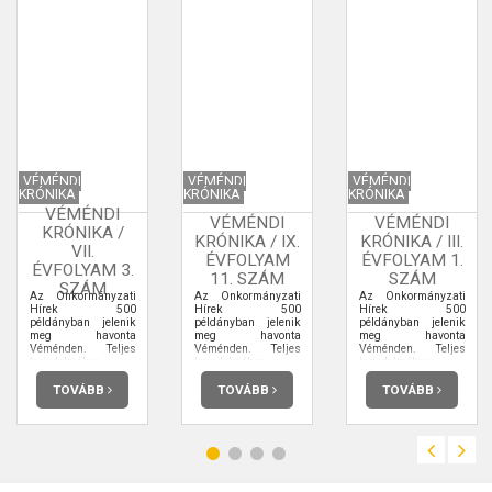
VÉMÉNDI
VÉMÉNDI
VÉMÉNDI
KRÓNIKA
KRÓNIKA
KRÓNIKA
VÉMÉNDI
VÉMÉNDI
VÉMÉNDI
KRÓNIKA /
KRÓNIKA / IX.
KRÓNIKA / III.
VII.
ÉVFOLYAM
ÉVFOLYAM 1.
ÉVFOLYAM 3.
11. SZÁM
SZÁM
SZÁM
Az Önkormányzati
Az Önkormányzati
Az Önkormányzati
Hírek 500
Hírek 500
Hírek 500
példányban jelenik
példányban jelenik
példányban jelenik
meg havonta
meg havonta
meg havonta
Véménden. Teljes
Véménden. Teljes
Véménden. Teljes
terjedelmében
terjedelmében
terjedelmében
elolvashatja.
elolvashatja.
elolvashatja.
TOVÁBB
TOVÁBB
TOVÁBB