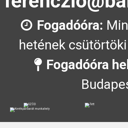
ferenczlo@ba
Fogadóóra:
Min
hetének csütörtöki
Fogadóóra he
Budapes