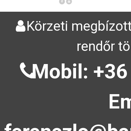
Körzeti megbízott
rendőr tö
Mobil: +36
Em