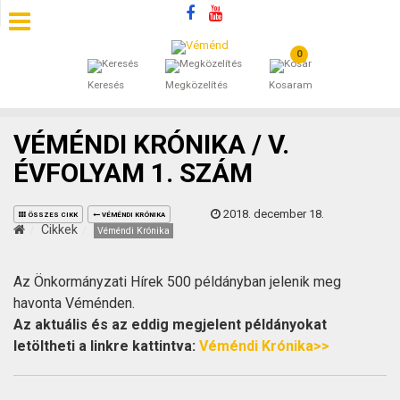
0
SZÁLLÁSOK
Keresés
Megközelítés
Kosaram
BEJEGYZÉSEK
VÉMÉNDI KRÓNIKA / V.
ÁLTALÁNOS SZERZŐDÉSI FELTÉTELEK
ÉVFOLYAM 1. SZÁM
KINCSES BARANYA VÉMÉND
2018. december 18.
ÖSSZES CIKK
VÉMÉNDI KRÓNIKA
Cikkek
Véméndi Krónika
KAPCSOLAT
Az Önkormányzati Hírek 500 példányban jelenik meg
havonta Véménden.
Az aktuális és az eddig megjelent példányokat
letöltheti a linkre kattintva:
Véméndi Krónika>>