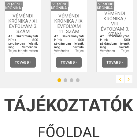
VÉMÉNDI
VÉMÉNDI
VÉMÉNDI
KRÓNIKA
KRÓNIKA
KRÓNIKA
VÉMÉNDI
VÉMÉNDI
VÉMÉNDI
KRÓNIKA /
KRÓNIKA / XI.
KRÓNIKA / IX.
VIII.
ÉVFOLYAM 3.
ÉVFOLYAM
ÉVFOLYAM 3.
SZÁM
11. SZÁM
SZÁM
Az Önkormányzati
Az Önkormányzati
Az Önkormányzati
Hírek 500
Hírek 500
Hírek 500
példányban jelenik
példányban jelenik
példányban jelenik
meg Véménden.
meg havonta
meg havonta
Teljes terjedelmében
Véménden. Teljes
Véménden. Teljes
elolvashatja.
terjedelmében
terjedelmében
elolvashatja.
elolvashatja.
TOVÁBB
TOVÁBB
TOVÁBB
TÁJÉKOZTATÓK
FŐOLDAL