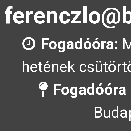
ferenczlo@b
Fogadóóra:
M
hetének csütörtö
Fogadóóra 
Budap