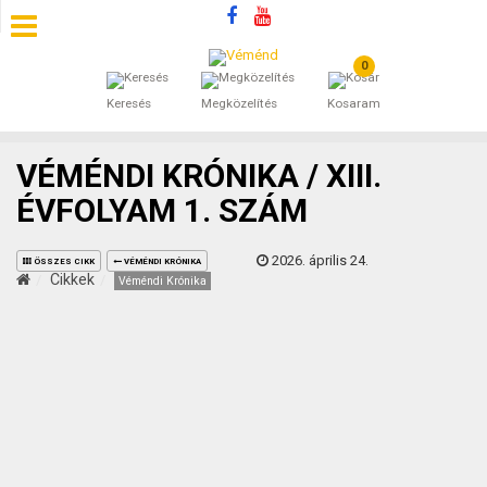
0
SZÁLLÁSOK
Keresés
Megközelítés
Kosaram
BEJEGYZÉSEK
VÉMÉNDI KRÓNIKA / XIII.
ÁLTALÁNOS SZERZŐDÉSI FELTÉTELEK
ÉVFOLYAM 1. SZÁM
KINCSES BARANYA VÉMÉND
2026. április 24.
ÖSSZES CIKK
VÉMÉNDI KRÓNIKA
Cikkek
Véméndi Krónika
KAPCSOLAT