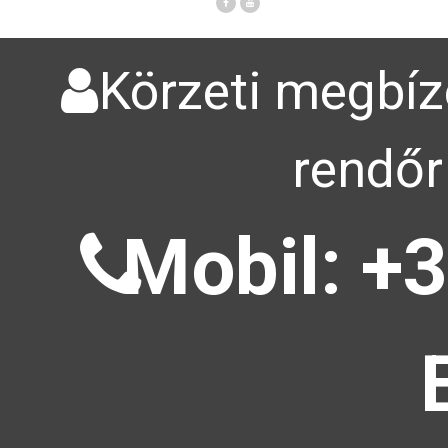
Körzeti megbízo
rendőr
Mobil: +3