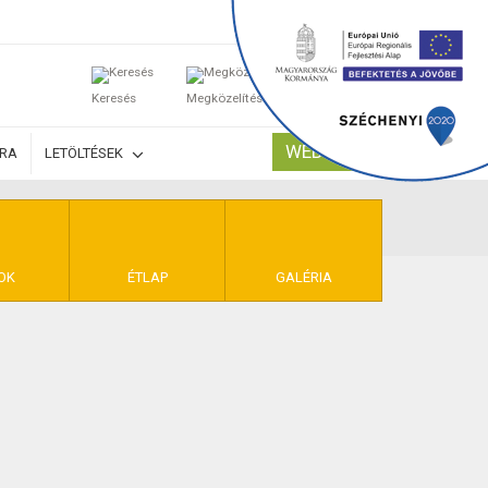
0
Keresés
Megközelítés
Kosaram
WEBSHOP
ÚRA
LETÖLTÉSEK
TELEK
OK
ÉTLAP
GALÉRIA