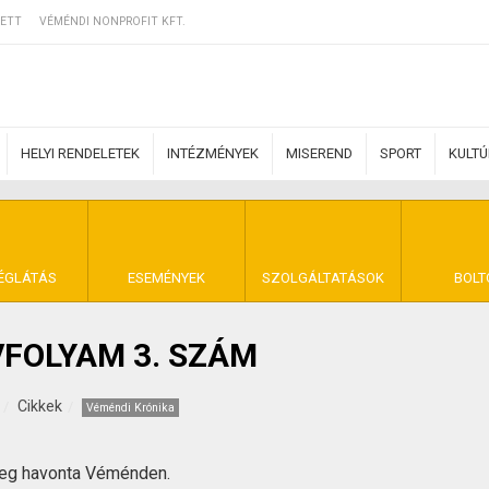
ETT
VÉMÉNDI NONPROFIT KFT.
HELYI RENDELETEK
INTÉZMÉNYEK
MISEREND
SPORT
KULT
ERZŐDÉSI FELTÉ
ÉGLÁTÁS
ESEMÉNYEK
SZOLGÁLTATÁSOK
BOLT
VFOLYAM 3. SZÁM
NYA VÉMÉND
Cikkek
Véméndi Krónika
meg havonta Véménden.