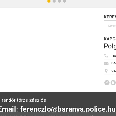
KERE
KAPC
Polg
TE
E-M
CÍM
 rendőr törzs zászlós
Email: ferenczlo@baranya.police.hu