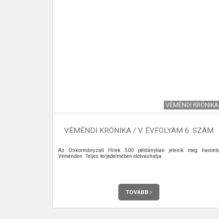
I KRÓNIKA
VÉMÉNDI KRÓNIKA
 8. SZÁM
VÉMÉNDI KRÓNIKA / V. ÉVFOLYAM 6. SZÁM
 meg havonta
Az Önkormányzati Hírek 500 példányban jelenik meg havont
Véménden. Teljes terjedelmében elolvashatja.
TOVÁBB