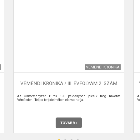
VÉMÉNDI KRÓNIKA
VÉMÉNDI KRÓNIKA / III. ÉVFOLYAM 2. SZÁM
a
Az Önkormányzati Hírek 500 példányban jelenik meg havonta
A
Véménden. Teljes terjedelmében elolvashatja.
V
TOVÁBB