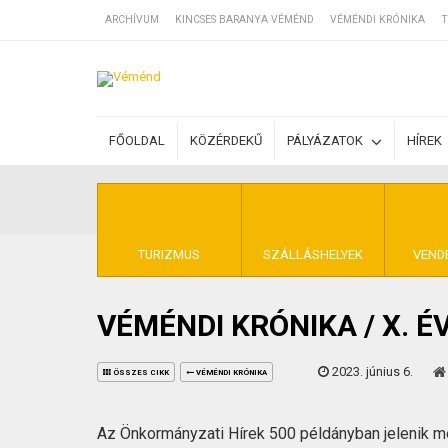
ARCHÍVUM
KINCSES BARANYA VÉMÉND
VÉMÉNDI KRÓNIKA
T
SZÁLLÁSOK
FŐOLDAL
KÖZÉRDEKŰ
PÁLYÁZATOK
HÍREK
BEJEGYZÉSEK
ÁLTALÁNOS SZ
TURIZMUS
SZÁLLÁSHELYEK
VEND
VÉMÉNDI KRÓNIKA / X. É
KINCSES BARA
2023. június 6.
ÖSSZES CIKK
VÉMÉNDI KRÓNIKA
Az Önkormányzati Hírek 500 példányban jelenik 