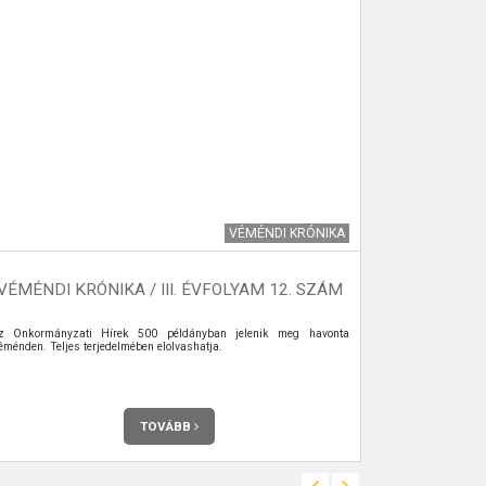
VÉMÉNDI KRÓNIKA
VÉMÉNDI KRÓNIKA / III. ÉVFOLYAM 12. SZÁM
VÉMÉNDI 
z Önkormányzati Hírek 500 példányban jelenik meg havonta
Az Önkormány
éménden. Teljes terjedelmében elolvashatja.
Véménden. Telje
TOVÁBB