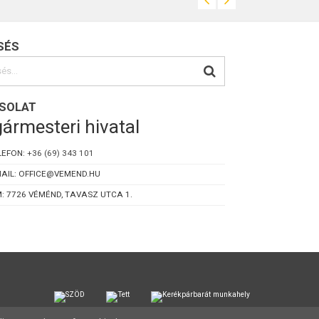
SÉS
SOLAT
ármesteri hivatal
LEFON:
+36 (69) 343 101
AIL: OFFICE@VEMEND.HU
: 7726 VÉMÉND, TAVASZ UTCA 1.