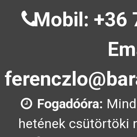
Mobil: +36 
Ema
ferenczlo@bar
Fogadóóra:
Mind
hetének csütörtöki 