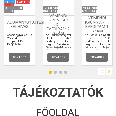
HÍREK
FONTOS
HÍREK
KÖZÉRDEKŰ
VÉMÉNDI
VÉMÉNDI
HÍREK
KRÓNIKA
KRÓNIKA
VÉMÉNDI
VÉMÉNDI
KRÓNIKA /
ADOMÁNYGYŰJTÉSI
KRÓNIKA / III.
XII.
FELHÍVÁS
ÉVFOLYAM 1.
ÉVFOLYAM 2.
SZÁM
SZÁM
Adománygyűjtés a
Az Önkormányzati
Az Önkormányzati
Véméndi
Hírek 470
Hírek 500
Templomtető
példányban jelenik
példányban jelenik
Felújítására
meg Véménden.
meg havonta
Teljes terjedelmében
Véménden. Teljes
elolvashatja.
terjedelmében
elolvashatja.
TOVÁBB
TOVÁBB
TOVÁBB
TÁJÉKOZTATÓK
FŐOLDAL