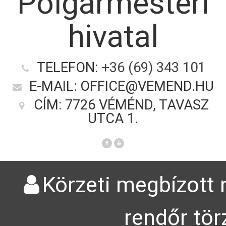
Polgármesteri
hivatal
TELEFON:
+36 (69) 343 101
E-MAIL: OFFICE@VEMEND.HU
CÍM: 7726 VÉMÉND, TAVASZ
UTCA 1.
Körzeti megbízott 
rendőr tör