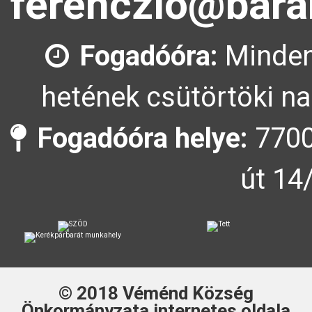
ferenczlo@bara
Fogadóóra:
Minden
hetének csütörtöki na
Fogadóóra helye:
7700
út 14
© 2018
Véménd Község
Önkormányzata
internetes oldala