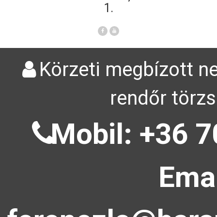
1.
Körzeti megbízott ne
rendőr törzs
Mobil: +36 7
Emai