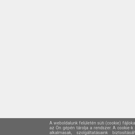
A weboldalunk felületén süti (cookie) fájlok
az Ön gépén tárolja a rendszer. A cookie-
alkalmasak, szolgáltatásaink biztosítá