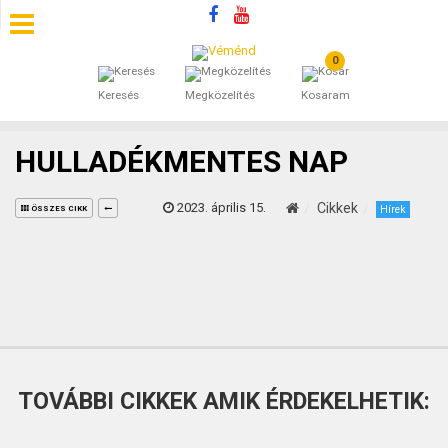
0
SZÁLLÁSOK
Keresés
Megközelítés
Kosaram
BEJEGYZÉSEK
HULLADÉKMENTES NAP
ÁLTALÁNOS SZERZŐDÉSI FELTÉTELEK
2023. április 15.
Cikkek
Hírek
ÖSSZES CIKK
KINCSES BARANYA VÉMÉND
KAPCSOLAT
TOVÁBBI CIKKEK AMIK ÉRDEKELHETIK: