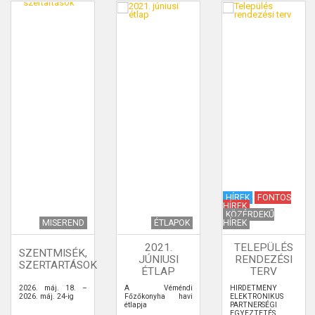
HÍREK
FONTOS
HÍREK
KÖZÉRDEKŰ
MISEREND
ÉTLAPOK
HÍREK
2021.
TELEPÜLÉS
SZENTMISÉK,
JÚNIUSI
RENDEZÉSI
SZERTARTÁSOK
ÉTLAP
TERV
2026. máj. 18. –
A Véméndi
HIRDETMÉNY
2026. máj. 24-ig
Főzőkonyha havi
ELEKTRONIKUS
étlapja
PARTNERSÉGI
EGYEZTETÉS